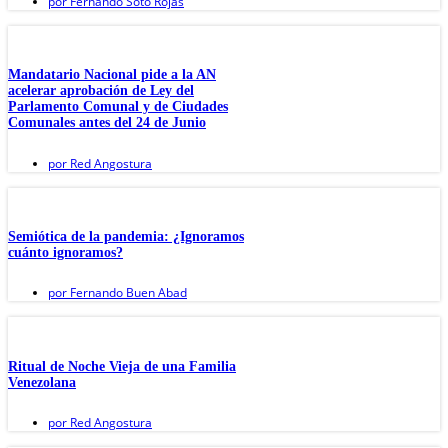
por
Fernando Soto Rojas
Mandatario Nacional pide a la AN
acelerar aprobación de Ley del
Parlamento Comunal y de Ciudades
Comunales antes del 24 de Junio
por
Red Angostura
Semiótica de la pandemia: ¿Ignoramos
cuánto ignoramos?
por
Fernando Buen Abad
Ritual de Noche Vieja de una Familia
Venezolana
por
Red Angostura