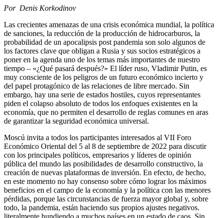
Por Denis Korkodinov
Las crecientes amenazas de una crisis económica mundial, la política
de sanciones, la reducción de la producción de hidrocarburos, la
probabilidad de un apocalipsis post pandemia son solo algunos de
los factores clave que obligan a Rusia y sus socios estratégicos a
poner en la agenda uno de los temas más importantes de nuestro
tiempo – «¿Qué pasará después?» El líder ruso, Vladimir Putin, es
muy consciente de los peligros de un futuro económico incierto y
del papel protagónico de las relaciones de libre mercado. Sin
embargo, hay una serie de estados hostiles, cuyos representantes
piden el colapso absoluto de todos los enfoques existentes en la
economía, que no permiten el desarrollo de reglas comunes en aras
de garantizar la seguridad económica universal.
Moscú invita a todos los participantes interesados ​​al VII Foro
Económico Oriental del 5 al 8 de septiembre de 2022 para discutir
con los principales políticos, empresarios y líderes de opinión
pública del mundo las posibilidades de desarrollo constructivo, la
creación de nuevas plataformas de inversión. En efecto, de hecho,
en este momento no hay consenso sobre cómo lograr los máximos
beneficios en el campo de la economía y la política con las menores
pérdidas, porque las circunstancias de fuerza mayor global y, sobre
todo, la pandemia, están haciendo sus propios ajustes negativos.
literalmente hundiendo a muchos países en un estado de caos. Sin