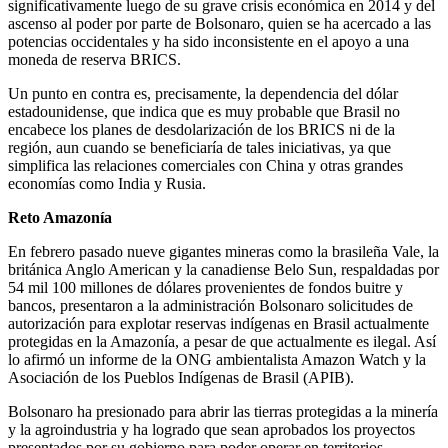
significativamente luego de su grave crisis económica en 2014 y del
ascenso al poder por parte de Bolsonaro, quien se ha acercado a las
potencias occidentales y ha sido inconsistente en el apoyo a una
moneda de reserva BRICS.
Un punto en contra es, precisamente, la dependencia del dólar
estadounidense, que indica que es muy probable que Brasil no
encabece los planes de desdolarización de los BRICS ni de la
región, aun cuando se beneficiaría de tales iniciativas, ya que
simplifica las relaciones comerciales con China y otras grandes
economías como India y Rusia.
Reto Amazonía
En febrero pasado nueve gigantes mineras como la brasileña Vale, la
británica Anglo American y la canadiense Belo Sun, respaldadas por
54 mil 100 millones de dólares provenientes de fondos buitre y
bancos, presentaron a la administración Bolsonaro solicitudes de
autorización para explotar reservas indígenas en Brasil actualmente
protegidas en la Amazonía, a pesar de que actualmente es ilegal. Así
lo afirmó un informe de la ONG ambientalista Amazon Watch y la
Asociación de los Pueblos Indígenas de Brasil (APIB).
Bolsonaro ha presionado para abrir las tierras protegidas a la minería
y la agroindustria y ha logrado que sean aprobados los proyectos
presentados por su gobierno para poder operar en territorios