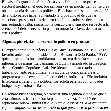
El país más grande de Suramérica vive el fragor de un proceso
electoral inédito en el que, por primera vez en mucho tiempo, se crea
una nueva ola de partidos políticos. El debate realizado el pasado 28
de agosto parece haber aumentado la probabilidad de que las
elecciones presidenciales del próximo 2 de octubre se decidan en
una segunda vuelta, asimismo ha dejado cierto sinsabor respecto a la
esencia del debate necesario para encontrar las claves de la actual
crisis política.
Algunas pinceladas del escenario político en proceso
El expresidente Luiz Inácio Lula da Silva (Pernambuco, 1945) es el
favorito ante el actual presidente, Jair Bolsonaro (São Paulo, 1955),
quien desempeña una candidatura de extrema derecha con cierta
influencia de masas. La campaña de Lula ha impulsado la creación
de los Comités Populares Lula Presidente, que han estado
trabajando tanto para unificar a la izquierda como para crear un
programa para el eventual gobierno del exsindicalista. Ello incluiría
la reforma agraria y una política más sólida para las comunidades
indígenas y afrobrasileñas.
Bolsonaro busca asegurar, o arrebatar, una segunda vuelta, lo que a
estas alturas es incierto. Con la pasada movilización del 7 de
septiembre buscó
«intimidar a la justicia, aterrorizar a la izquierda
y ganar impulso de arrastre electoral que garantice su presencia en