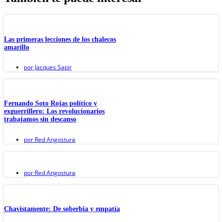
Las primeras lecciones de los chalecos
amarillo
por
Jacques Sapir
Fernando Soto Rojas político y
exguerrillero: Los revolucionarios
trabajamos sin descanso
por
Red Angostura
por
Red Angostura
Chavistamente: De soberbia y empatía