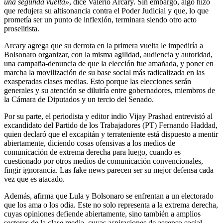
una segunda vuelta»
, dice Valerio Arcary. Sin embargo, algo hizo
que redujera su altisonancia contra el Poder Judicial y que, lo que
prometía ser un punto de inflexión, terminara siendo otro acto
proselitista.
Arcary agrega que su derrota en la primera vuelta le impediría a
Bolsonaro organizar, con la misma agilidad, audiencia y autoridad,
una campaña-denuncia de que la elección fue amañada, y poner en
marcha la movilización de su base social más radicalizada en las
exasperadas clases medias. Esto porque las elecciones serán
generales y su atención se diluiría entre gobernadores, miembros de
la Cámara de Diputados y un tercio del Senado.
Por su parte, el periodista y editor indio Vijay Prashad entrevistó al
excandidato del Partido de los Trabajadores (PT) Fernando Haddad,
quien declaró que el excapitán y terrateniente está dispuesto a mentir
abiertamente, diciendo cosas ofensivas a los medios de
comunicación de extrema derecha para luego, cuando es
cuestionado por otros medios de comunicación convencionales,
fingir ignorancia. Las fake news parecen ser su mejor defensa cada
vez que es atacado.
Además, afirma que Lula y Bolsonaro se enfrentan a un electorado
que los ama o los odia. Este no solo representa a la extrema derecha,
cuyas opiniones defiende abiertamente, sino también a amplios
sectores de la clase media, cuyas aspiraciones de ascenso social