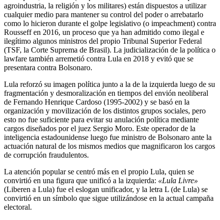
agroindustria, la religión y los militares) están dispuestos a utilizar
cualquier medio para mantener su control del poder o arrebatarlo
como lo hicieron durante el golpe legislativo (o impeachment) contra
Rousseff en 2016, un proceso que ya han admitido como ilegal e
ilegítimo algunos ministros del propio Tribunal Superior Federal
(TSF, la Corte Suprema de Brasil). La judicialización de la política o
lawfare también arremetió contra Lula en 2018 y evitó que se
presentara contra Bolsonaro.
Lula reforzó su imagen política junto a la de la izquierda luego de su
fragmentación y desmoralización en tiempos del envión neoliberal
de Fernando Henrique Cardoso (1995-2002) y se basó en la
organización y movilización de los distintos grupos sociales, pero
esto no fue suficiente para evitar su anulación política mediante
cargos diseñados por el juez Sergio Moro. Este operador de la
inteligencia estadounidense luego fue ministro de Bolsonaro ante la
actuación natural de los mismos medios que magnificaron los cargos
de corrupción fraudulentos.
La atención popular se centró más en el propio Lula, quien se
convirtió en una figura que unificó a la izquierda:
«Lula Livre»
(Liberen a Lula) fue el eslogan unificador, y la letra L (de Lula) se
convirtió en un símbolo que sigue utilizándose en la actual campaña
electoral.