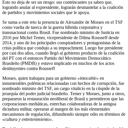
Esto no deja de ser un riesgo: sus contrincantes ya saben que,
logrando anular al expresidente, lograrán desmantelar a la coalición
de partidos y movimientos sociales que le apoya.
Se suma a este reto la presencia de Alexandre de Moraes en el TSF
como vuelta de tuerca de la guerra híbrida corporativa y
transnacional contra Brasil. Fue nombrado ministro de Justicia en
2016 por Michel Temer, vicepresidente de Dilma Rousseff desde
2014, y uno de los principales conspiradores y protagonistas de la
crisis política que condujo a su impeachment. Luego fue presidente
por casi dos años, cuando llegó al gobierno producto de la coalición
del PT con el entonces Partido del Movimiento Democrático
Brasileño (PMDB) y estuvo implicado en muchos de los actos
destituyentes contra Rousseff
Moraes, quien trabajara para un gobierno
«intocable»
en
innumerables polémicas relacionadas con hechos de corrupción, fue
nombrado ministro del TSF, un cargo vitalicio en la cúspide de la
jerarquía del poder judicial brasileño. Temer y Moraes, junto a otros,
prepararon la restauración neoliberal de Brasil y permitieron que las
corporaciones mediáticas, estrechas colaboradoras de la antigua
dictadura militar, operaran al margen de los más elementales
mecanismos de regulación, difundiendo siempre odio en términos de
«cultura y entretenimiento»
.