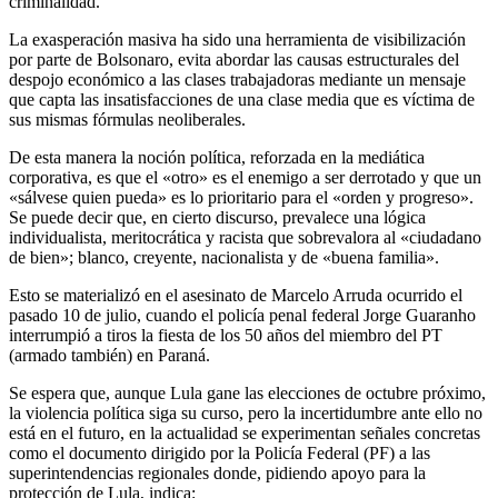
criminalidad.
La exasperación masiva ha sido una herramienta de visibilización
por parte de Bolsonaro, evita abordar las causas estructurales del
despojo económico a las clases trabajadoras mediante un mensaje
que capta las insatisfacciones de una clase media que es víctima de
sus mismas fórmulas neoliberales.
De esta manera la noción política, reforzada en la mediática
corporativa, es que el «otro» es el enemigo a ser derrotado y que un
«sálvese quien pueda» es lo prioritario para el «orden y progreso».
Se puede decir que, en cierto discurso, prevalece una lógica
individualista, meritocrática y racista que sobrevalora al «ciudadano
de bien»; blanco, creyente, nacionalista y de «buena familia».
Esto se materializó en el asesinato de Marcelo Arruda ocurrido el
pasado 10 de julio, cuando el policía penal federal Jorge Guaranho
interrumpió a tiros la fiesta de los 50 años del miembro del PT
(armado también) en Paraná.
Se espera que, aunque Lula gane las elecciones de octubre próximo,
la violencia política siga su curso, pero la incertidumbre ante ello no
está en el futuro, en la actualidad se experimentan señales concretas
como el documento dirigido por la Policía Federal (PF) a las
superintendencias regionales donde, pidiendo apoyo para la
protección de Lula, indica: