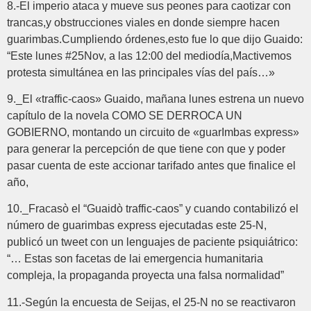
8.-El imperio ataca y mueve sus peones para caotizar con
trancas,y obstrucciones viales en donde siempre hacen
guarimbas.Cumpliendo órdenes,esto fue lo que dijo Guaido:
“Este lunes #25Nov, a las 12:00 del mediodía,Mactivemos
protesta simultánea en las principales vías del país…»
9._El «traffic-caos» Guaido, mañana lunes estrena un nuevo
capítulo de la novela COMO SE DERROCA UN
GOBIERNO, montando un circuito de «guarImbas express»
para generar la percepción de que tiene con que y poder
pasar cuenta de este accionar tarifado antes que finalice el
año,
10._Fracasò el “Guaidò traffic-caos” y cuando contabilizó el
número de guarimbas express ejecutadas este 25-N,
publicó un tweet con un lenguajes de paciente psiquiátrico:
“… Estas son facetas de lai emergencia humanitaria
compleja, la propaganda proyecta una falsa normalidad”
11.-Según la encuesta de Seijas, el 25-N no se reactivaron