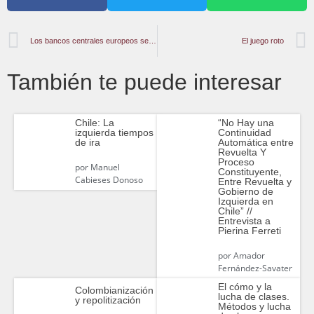
Los bancos centrales europeos se preparan lentamente para el plan B: el oro.
El juego roto
También te puede interesar
Chile: La
“No Hay una
izquierda tiempos
Continuidad
de ira
Automática entre
Revuelta Y
Proceso
por
Manuel
Constituyente,
Cabieses Donoso
Entre Revuelta y
Gobierno de
Izquierda en
Chile” //
Entrevista a
Pierina Ferreti
por
Amador
Fernández-Savater
El cómo y la
Colombianización
lucha de clases.
y repolitización
Métodos y lucha