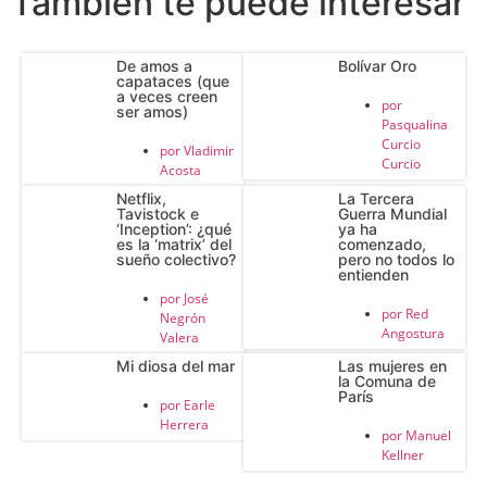
También te puede interesar
De amos a
Bolívar Oro
capataces (que
a veces creen
por
ser amos)
Pasqualina
Curcio
por
Vladimir
Curcio
Acosta
Netflix,
La Tercera
Tavistock e
Guerra Mundial
‘Inception’: ¿qué
ya ha
es la ‘matrix’ del
comenzado,
sueño colectivo?
pero no todos lo
entienden
por
José
por
Red
Negrón
Angostura
Valera
Mi diosa del mar
Las mujeres en
la Comuna de
París
por
Earle
Herrera
por
Manuel
Kellner