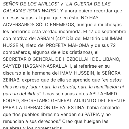
SEÑOR DE LOS ANILLOS
” y “
LA GUERRA DE LAS
GALAXIAS (STAR WARS)
”. Y ahora quiero recordar que
en esas sagas, al igual que en ésta, NO HAY
ADVERSARIOS SÓLO ENEMIGOS, aunque a muchos/as
les horrorice esta verdad incómoda. El 17 de septiembre
con motivo del ARBAIN (40° Día del Martirio del IMAM
HUSSEIN, nieto del PROFETA MAHOMA y de sus 72
compañeros, algunos de ellos cristianos), el
SECRETARIO GENERAL DE HEZBOLLAH DEL LÍBANO,
SAYYED HASSAN NASRALLAH, al referirse en su
discurso a la hermana del IMAM HUSSEIN, la SEÑORA
ZEINAB, expresó que de ella se aprende que “
en estos
días no hay lugar para la retirada, para la humillación ni
para la debilidad
”. Unas semanas antes ABU AHMED
FOUAD, SECRETARIO GENERAL ADJUNTO DEL FRENTE
PARA LA LIBERACIÓN DE PALESTINA, había señalado
que “los pueblos libres no venden su PATRIA y no
renuncian a sus derechos.” Creo que huelgan las
palabras y los comentarios.