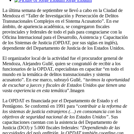
Jorge Elbaum
La última semana de septiembre se llevó a cabo en la Ciudad de
Mendoza el “Taller de Investigación y Persecución de Delitos
Transnacionales Complejos en el Sistema Acusatorio”. En ese
ámbito, de apariencia académica, se congregaron fiscales
provinciales y federales de todo el país para congraciarse con la
Oficina Internacional para el Desarrollo, Asistencia y Capacitación
de los Sistemas de Justicia (OPDAT, por sus siglas en inglés),
dependiente del Departamento de Justicia de los Estados Unidos.
El organizador local de la actividad fue el procurador general de
Mendoza, Alejandro Gullé, quien se congratuló de recibir a los
funcionarios de la OPDAT, especialistas en capacitar “en todo el
mundo en la temática de delitos transnacionales y sistema
acusatorio”. En ese marco, subrayó Gullé,
“tuvimos la oportunidad
de escuchar a jueces y fiscales de Estados Unidos que tienen una
vasta experiencia en esta temática
”.Imagen
La OPDAT es financiada por el Departamento de Estado y el
Pentágono. Se conformó en 1991 para “
contribuir a la reforma de
los sistemas de justicia extranjeros (…) en consonancia con los
objetivos de seguridad nacional de los Estados Unidos”
. Sus
capacitaciones cuentan con la asistencia del Departamento de
Justicia (DOJ) y 5.000 fiscales federales: “
Dependiendo de las
necesidades del país anfitrión, la OPDAT también coordina con