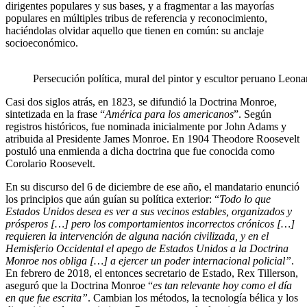
dirigentes populares y sus bases, y a fragmentar a las mayorías
populares en múltiples tribus de referencia y reconocimiento,
haciéndolas olvidar aquello que tienen en común: su anclaje
socioeconómico.
Persecución política, mural del pintor y escultor peruano Leona
Casi dos siglos atrás, en 1823, se difundió la Doctrina Monroe,
sintetizada en la frase “
América para los americanos
”. Según
registros históricos, fue nominada inicialmente por John Adams y
atribuida al Presidente James Monroe. En 1904 Theodore Roosevelt
postuló una enmienda a dicha doctrina que fue conocida como
Corolario Roosevelt.
En su discurso del 6 de diciembre de ese año, el mandatario enunció
los principios que aún guían su política exterior: “
Todo lo que
Estados Unidos desea es ver a sus vecinos estables, organizados y
prósperos […] pero los comportamientos incorrectos crónicos […]
requieren la intervención de alguna nación civilizada, y en el
Hemisferio Occidental el apego de Estados Unidos a la Doctrina
Monroe nos obliga […] a ejercer un poder internacional policial”
.
En febrero de 2018, el entonces secretario de Estado, Rex Tillerson,
aseguró que la Doctrina Monroe “
es tan relevante hoy como el día
en que fue escrita”
. Cambian los métodos, la tecnología bélica y los