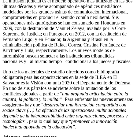
La intrusión judicial es el modelo operativo más utilizado en las dos
últimas décadas y viene acompañado de apéndices mediáticos
modelados por las grandes usinas de comunicación internacional,
comprometidas en producir el sentido común neoliberal. Sus
operaciones más quirúrgicas se han consumado en Honduras en
2009, con la destitución de Manuel Zelaya, avalada por la Corte
Suprema de Justicia; en Paraguay, en 2012, con la destitución de
Fernando Lugo; y en Ecuador, la Argentina y Brasil en la
criminalización política de Rafael Correa, Cristina Fernández de
Kirchner y Lula, respectivamente. Los nuevos modelos de
intromisión buscan someter a las instituciones tribunalicias
nacionales y –al mismo tiempo– condicionar a los jueces y fiscales.
Uno de los materiales de estudio ofrecidos como bibliografía
obligatoria para las capacitaciones en la sede de ILEA en El
Salvador es la Visión conjunta 2020 del Departamento de Defensa.
En uno de sus párrafos se advierte sobre la mutación de los
conflictos globales a partir de “
una profunda articulación entre la
cultura, la política y lo militar
”. Para enfrentar las nuevas amenazas
–sugieren– hay que “
desarrollar una formación compartida con
socios clave (…) La eficacia de las operaciones multinacionales
depende de la interoperabilidad entre organizaciones, procesos y
tecnologías
”, para lo cual hay que “
promover la innovación
intelectual apoyada en la educación”
.