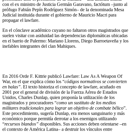
con el ex ministro de Justicia Germán Garavano, factótum –junto al
prófugo Fabián Pepín Rodríguez Simón– de la denominada Mesa
Judicial instituida durante el gobierno de Mauricio Macri para
propagar el lawfare.
En el cónclave académico cuyano no faltaron otros magistrados que
suelen visitar con asiduidad las dependencias diplomáticas ubicadas
en el barrio de Palermo: Mariano Llorens, Diego Barroetaveña y los
inefables integrantes del clan Mahiques.
En 2016 Orde F. Kittrie publicó Lawfare: Law As A Weapon Of
War, en el que explica cómo los “
códigos normativos se convierten
en balas”
. El texto historiza el concepto de lawfare, acuñado en
2001 por el general de división de la Fuerza Aérea de Estados
Unidos, Charles Dunlap, quien proponía la utilización de los
magistrados y procuradores “
como un sustituto de los medios
militares tradicionales para lograr un objetivo de combate bélico
”.
Este procedimiento, sugería Dunlap, era menos sanguinario y más
económico porque permitía derrotar a los enemigos utilizando
“
recursos blandos”
disponibles. Sus acciones deben orientarse –en
el contexto de América Latina– a destruir los vínculos entre