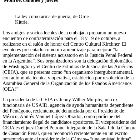
Monroe, cañones y jueces
La ley como arma de guerra, de Orde
Kittrie.
Los amigos y socios locales de la embajada preparan un nuevo
encuentro de confraternización para el 18 y 19 de octubre, a
realizarse en el salón de honor del Centro Cultural Kirchner. El
evento es presentado como un aprendizaje para mejorar “la
implementación del sistema acusatorio en la Justicia Penal Federal
en la Argentina”. Sus organizadores son la delegación diplomática
de Washington y el Centro de Estudios de Justicia de las Américas
(CEJA), que se presenta como “un organismo intergubernamental,
con autonomía técnica y operativa, establecida por resolución de la
Asamblea General de la Organización de los Estados Americanos
(OEA)”.
La presidenta de la CEJA es Jenny Willier Murphy, una ex
funcionaria de USAID, agencia de ayuda humanitaria dependiente
del Pentágono, recientemente denunciada por el Presidente de
México, Andrés Manuel López Obrador, como partícipe del
financiamiento ilegal de candidatos opositores. El vicepresidente del
CEJA es el juez Daniel Petrone, integrante de la Sala I de la Cámara
de Casación Penal, quien reconoció recientemente en un escrito –
presentado ante el presidente de la Cámara– “una amistad íntima”