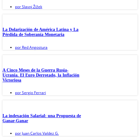
por
Slavoj Žižek
La Dolarización de América Latina y La
Pérdida de Soberanía Monetaria
por
Red Angostura
A Cinco Meses de la Guerra Rusia-
Ucrania. El Euro Derrotado, la Inflación
Victoriosa
por
Sergio Ferrari
La indexación Salarial: una Propuesta de
Ganar-Ganar
por
Juan Carlos Valdez G.