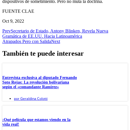
dispositivos de sometimiento. Pero no muta la doctrina.
FUENTE CLAE
Oct 9, 2022
Prev
Secretario de Estado, Antony Blinken, Revela Nueva
Gramática de EE.UU. Hacia Latinoamérica
Atrapados Pero con Salida
Next
También te puede interesar
Entrevista exclusiva al diputado Fernando
Soto Rojas: La revolución bolivariana
según el «comandante Ramírez»
por
Geraldina Colotti
¡Qué película que estamos viendo en la
vida real!