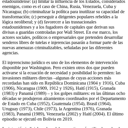
estadounidense: (a) limitar la influencia de los Estados, considerados
enemigos, como es el caso de China, Rusia, Venezuela, Cuba y
Nicaragua; (b) criminalizar la política para inutilizar su capacidad de
transformación; (c) perseguir a dirigentes populares rebeldes a la
lógica neoliberal; y (d) favorecer a las trasnacionales
estadounidenses y a los fugadores de capitales que derivan sus
divisas a guaridas controladas por Wall Street. En ese marco, los
actores sociales, políticos o empresariales que pretenden desarrollar
senderos libres de tutelas e injerencias pasarán a formar parte de las
nuevas amenazas criminalizables, señaladas por las diferentes
agencias.
El injerencismo jurídico es uno de los elementos de intervención
disponible por Washington. Pero existen otros dos que pueden
activarse si la ecuación de necesidad y posibilidad lo permiten: las
invasiones militares directas –algunas de cuyas acciones más
recordadas han sido en República Dominicana (1904 y 1916), Cuba
(1906), Nicaragua (1909, 1912 y 1926), Haití (1915), Granada
(1983) y Panamá (1989) – y los golpes militares: en las últimas ocho
décadas se produjeron alzamientos coordinados por el Departamento
de Estado en Cuba (1952), Guatemala (1954), Brasil (1964),
Uruguay (1973), Chile (1973), la Argentina (1976), Granada
(1983), Panamá (1989), Venezuela (2002) y Haití (2004). El último
episodio se ejecutó en Bolivia en 2019.