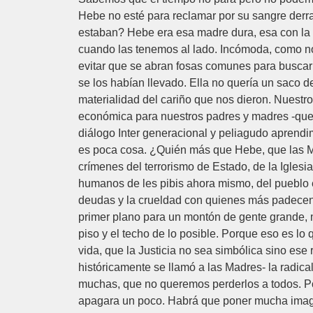
Hebe no esté para reclamar por su sangre derra
estaban? Hebe era esa madre dura, esa con la 
cuando las tenemos al lado. Incómoda, como no
evitar que se abran fosas comunes para buscar 
se los habían llevado. Ella no quería un saco de
materialidad del cariño que nos dieron. Nuestro
económica para nuestros padres y madres -qu
diálogo Inter generacional y peliagudo aprend
es poca cosa. ¿Quién más que Hebe, que las Mad
crímenes del terrorismo de Estado, de la Igles
humanos de les pibis ahora mismo, del pueblo em
deudas y la crueldad con quienes más padecen e
primer plano para un montón de gente grande, 
piso y el techo de lo posible. Porque eso es l
vida, que la Justicia no sea simbólica sino es
históricamente se llamó a las Madres- la radica
muchas, que no queremos perderlos a todos. Po
apagara un poco. Habrá que poner mucha imagin