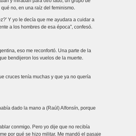
aban y miraban para otro lado, un grupo de
 qué no, en una raíz del feminismo.
z?’ Y yo le decía que me ayudara a cuidar a
ente a los hombres de esa época”, confesó.
gentina, eso me reconfortó. Una parte de la
que bendijeron los vuelos de la muerte.
 que cruces tenía muchas y que ya no quería
 había dado la mano a (Raúl) Alfonsín, porque
blar conmigo. Pero yo dije que no recibía
me por qué se hizo militar. Me mandó el pasaje