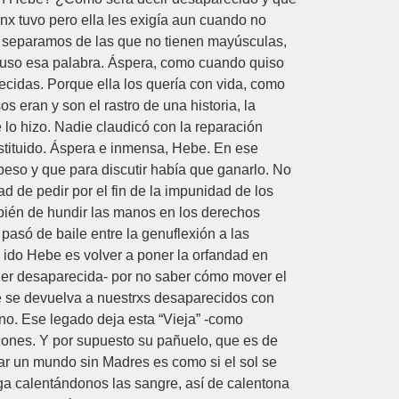
nx tuvo pero ella les exigía aun cuando no
s separamos de las que no tienen mayúsculas,
s uso esa palabra. Áspera, como cuando quiso
ecidas. Porque ella los quería con vida, como
s eran y son el rastro de una historia, la
 lo hizo. Nadie claudicó con la reparación
ituido. Áspera e inmensa, Hebe. En ese
eso y que para discutir había que ganarlo. No
 de pedir por el fin de la impunidad de los
mbién de hundir las manos en los derechos
pasó de baile entre la genuflexión a las
 ido Hebe es volver a poner la orfandad en
jer desaparecida- por no saber cómo mover el
ue se devuelva a nuestrxs desaparecidos con
no. Ese legado deja esta “Vieja” -como
ciones. Y por supuesto su pañuelo, que es de
ar un mundo sin Madres es como si el sol se
a calentándonos las sangre, así de calentona