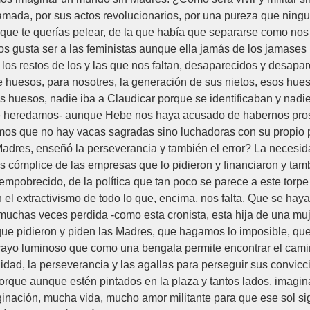
mada, por sus actos revolucionarios, por una pureza que ningu
que te querías pelear, de la que había que separarse como no
s gusta ser a las feministas aunque ella jamás de los jamase
los restos de los y las que nos faltan, desaparecidos y desapar
 huesos, para nosotres, la generación de sus nietos, esos hueso
s huesos, nadie iba a Claudicar porque se identificaban y nadie
e heredamos- aunque Hebe nos haya acusado de habernos prost
imos que no hay vacas sagradas sino luchadoras con su propio p
res, enseñó la perseverancia y también el error? La necesidad
ias cómplice de las empresas que lo pidieron y financiaron y ta
pobrecido, de la política que tan poco se parece a este torpe 
l extractivismo de todo lo que, encima, nos falta. Que se haya
muchas veces perdida -como esta cronista, esta hija de una mu
o que pidieron y piden las Madres, que hagamos lo imposible, q
e rayo luminoso que como una bengala permite encontrar el cami
lidad, la perseverancia y las agallas para perseguir sus convic
rque aunque estén pintados en la plaza y tantos lados, imagin
ación, mucha vida, mucho amor militante para que ese sol sig