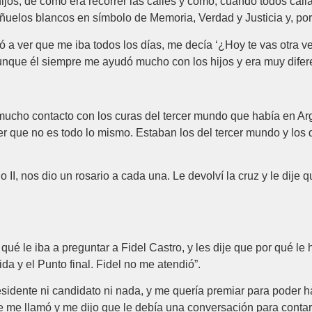
ijos, de cómo era recorrer las calles y cómo, cuando todos call
pañuelos blancos en símbolo de Memoria, Verdad y Justicia y, por
 ver que me iba todos los días, me decía ‘¿Hoy te vas otra ve
aunque él siempre me ayudó mucho con los hijos y era muy difer
a mucho contacto con los curas del tercer mundo que había en Ar
der que no es todo lo mismo. Estaban los del tercer mundo y los 
 II, nos dio un rosario a cada una. Le devolví la cruz y le dije
ué le iba a preguntar a Fidel Castro, y les dije que por qué le
a y el Punto final. Fidel no me atendió”.
idente ni candidato ni nada, y me quería premiar para poder ha
e me llamó y me dijo que le debía una conversación para contar