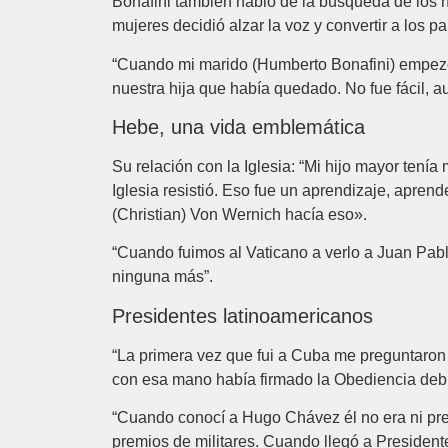
Bonafini también habló de la búsqueda de los h
mujeres decidió alzar la voz y convertir a los 
“Cuando mi marido (Humberto Bonafini) empezó a
nuestra hija que había quedado. No fue fácil, 
Hebe, una vida emblemática
Su relación con la Iglesia: “Mi hijo mayor tení
Iglesia resistió. Eso fue un aprendizaje, apren
(Christian) Von Wernich hacía eso».
“Cuando fuimos al Vaticano a verlo a Juan Pablo
ninguna más”.
Presidentes latinoamericanos
“La primera vez que fui a Cuba me preguntaron q
con esa mano había firmado la Obediencia debid
“Cuando conocí a Hugo Chávez él no era ni pres
premios de militares. Cuando llegó a President