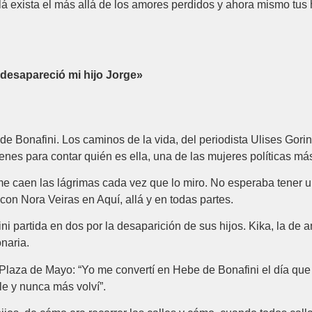
lá exista el más allá de los amores perdidos y ahora mismo tus
 desapareció mi hijo Jorge»
 Bonafini. Los caminos de la vida, del periodista Ulises Gorini,
es para contar quién es ella, una de las mujeres políticas más
e caen las lágrimas cada vez que lo miro. No esperaba tener una
con Nora Veiras en Aquí, allá y en todas partes.
ini partida en dos por la desaparición de sus hijos. Kika, la de a
naria.
 Plaza de Mayo: “Yo me convertí en Hebe de Bonafini el día que s
le y nunca más volví”.