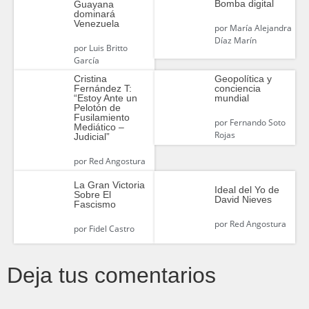
Bomba digital
Guayana
dominará
Venezuela
por
María Alejandra
Díaz Marín
por
Luis Britto
García
Cristina
Geopolítica y
Fernández T:
conciencia
“Estoy Ante un
mundial
Pelotón de
Fusilamiento
por
Fernando Soto
Mediático –
Rojas
Judicial”
por
Red Angostura
La Gran Victoria
Ideal del Yo de
Sobre El
David Nieves
Fascismo
por
Red Angostura
por
Fidel Castro
Deja tus comentarios