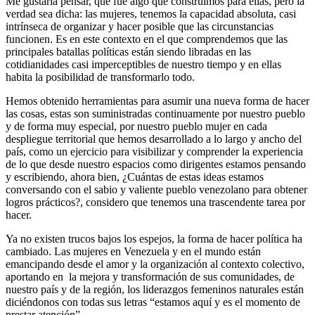
Me gustaría pensar, que fue algo que construimos para ellas, pero la
verdad sea dicha: las mujeres, tenemos la capacidad absoluta, casi
intrínseca de organizar y hacer posible que las circunstancias
funcionen. Es en este contexto en el que comprendemos que las
principales batallas políticas están siendo libradas en las
cotidianidades casi imperceptibles de nuestro tiempo y en ellas
habita la posibilidad de transformarlo todo.
Hemos obtenido herramientas para asumir una nueva forma de hacer
las cosas, estas son suministradas continuamente por nuestro pueblo
y de forma muy especial, por nuestro pueblo mujer en cada
despliegue territorial que hemos desarrollado a lo largo y ancho del
país, como un ejercicio para visibilizar y comprender la experiencia
de lo que desde nuestro espacios como dirigentes estamos pensando
y escribiendo, ahora bien, ¿Cuántas de estas ideas estamos
conversando con el sabio y valiente pueblo venezolano para obtener
logros prácticos?, considero que tenemos una trascendente tarea por
hacer.
Ya no existen trucos bajos los espejos, la forma de hacer política ha
cambiado. Las mujeres en Venezuela y en el mundo están
emancipando desde el amor y la organización al contexto colectivo,
aportando en la mejora y transformación de sus comunidades, de
nuestro país y de la región, los liderazgos femeninos naturales están
diciéndonos con todas sus letras “estamos aquí y es el momento de
prestar atención”