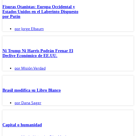
Fisuras Otanistas: Europa Occidental y
Estados Unidos en el Laberinto Dispuesto
por Putin
por
Jorge Elbaum
Ni Trump Ni Harris Podrán Frenar El
Declive Económico de EE.UU.
por
Misión Verdad
Brasil modifica su Libro Blanco
por
Dana Sager
Capital o humanidad