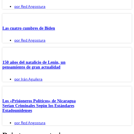
por
Red Angostura
Las cuatro cumbres de Biden
por
Red Angostura
150 años del natalicio de Lenin, un
pensamiento de gran actualidad
por
Irán Aguilera
Los «Prisioneros Políticos» de Nicaragua
Serían Criminales Según los Estándares
Estadounidenses
por
Red Angostura