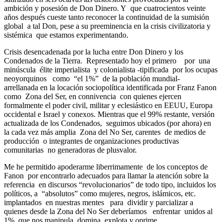
ambición y posesión de Don Dinero. Y que cuatrocientos veinte
años después cueste tanto reconocer la continuidad de la sumisión
global a tal Don, pese a su preeminencia en la crisis civilizatoria y
sistémica que estamos experimentando.
Crisis desencadenada por la lucha entre Don Dinero y los
Condenados de la Tierra. Representado hoy el primero por una
minúscula élite imperialista y colonialista -tipificada por los ocupas
neoyorquinos como “el 1%” de la población mundial-
arrellanada en la locación sociopolítica identificada por Franz Fanon
como Zona del Ser, en connivencia con quienes ejercen
formalmente el poder civil, militar y eclesiástico en EEUU, Europa
occidental e Israel y conexos. Mientras que el 99% restante, versión
actualizada de los Condenados, seguimos ubicados (por ahora) en
la cada vez más amplia Zona del No Ser, carentes de medios de
producción o integrantes de organizaciones productivas
comunitarias no generadoras de plusvalor.
Me he permitido apoderarme liberrimamente de los conceptos de
Fanon por encontrarlo adecuados para llamar la atención sobre la
referencia en discursos “revolucionarios” de todo tipo, incluidos los
políticos, a “absolutos” como mujeres, negros, islámicos, etc.
implantados en nuestras mentes para dividir y parcializar a
quienes desde la Zona del No Ser deberíamos enfrentar unidos al
1% que nos manipula, domina, explota y oprime.