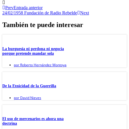
Prev
Entrada anterior
24/02/1958 Fundación de Radio Rebelde
Next
También te puede interesar
La burguesía ni perdona ni negocia
porque pretende mandar sola
por
Roberto Hernández Montoya
De la Etnicidad de la Guerrilla
por
David Nieves
El uso de mercenarios es ahora una
doctrina