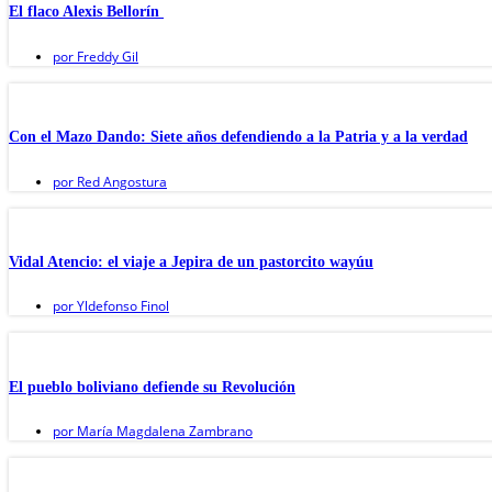
El flaco Alexis Bellorín
por
Freddy Gil
Con el Mazo Dando: Siete años defendiendo a la Patria y a la verdad
por
Red Angostura
Vidal Atencio: el viaje a Jepira de un pastorcito wayúu
por
Yldefonso Finol
El pueblo boliviano defiende su Revolución
por
María Magdalena Zambrano