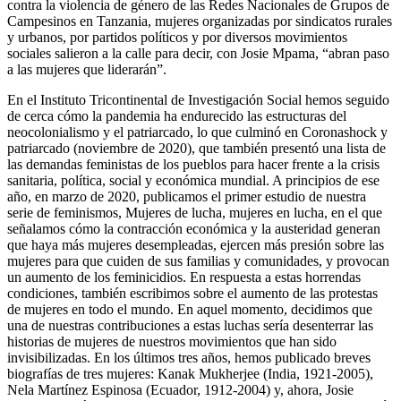
contra la violencia de género de las Redes Nacionales de Grupos de
Campesinos en Tanzania, mujeres organizadas por sindicatos rurales
y urbanos, por partidos políticos y por diversos movimientos
sociales salieron a la calle para decir, con Josie Mpama, “abran paso
a las mujeres que liderarán”.
En el Instituto Tricontinental de Investigación Social hemos seguido
de cerca cómo la pandemia ha endurecido las estructuras del
neocolonialismo y el patriarcado, lo que culminó en Coronashock y
patriarcado (noviembre de 2020), que también presentó una lista de
las demandas feministas de los pueblos para hacer frente a la crisis
sanitaria, política, social y económica mundial. A principios de ese
año, en marzo de 2020, publicamos el primer estudio de nuestra
serie de feminismos, Mujeres de lucha, mujeres en lucha, en el que
señalamos cómo la contracción económica y la austeridad generan
que haya más mujeres desempleadas, ejercen más presión sobre las
mujeres para que cuiden de sus familias y comunidades, y provocan
un aumento de los feminicidios. En respuesta a estas horrendas
condiciones, también escribimos sobre el aumento de las protestas
de mujeres en todo el mundo. En aquel momento, decidimos que
una de nuestras contribuciones a estas luchas sería desenterrar las
historias de mujeres de nuestros movimientos que han sido
invisibilizadas. En los últimos tres años, hemos publicado breves
biografías de tres mujeres: Kanak Mukherjee (India, 1921-2005),
Nela Martínez Espinosa (Ecuador, 1912-2004) y, ahora, Josie