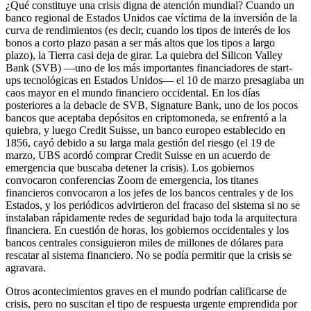
¿Qué constituye una crisis digna de atención mundial? Cuando un
banco regional de Estados Unidos cae víctima de la inversión de la
curva de rendimientos (es decir, cuando los tipos de interés de los
bonos a corto plazo pasan a ser más altos que los tipos a largo
plazo), la Tierra casi deja de girar. La quiebra del Silicon Valley
Bank (SVB) —uno de los más importantes financiadores de start-
ups tecnológicas en Estados Unidos— el 10 de marzo presagiaba un
caos mayor en el mundo financiero occidental. En los días
posteriores a la debacle de SVB, Signature Bank, uno de los pocos
bancos que aceptaba depósitos en criptomoneda, se enfrentó a la
quiebra, y luego Credit Suisse, un banco europeo establecido en
1856, cayó debido a su larga mala gestión del riesgo (el 19 de
marzo, UBS acordó comprar Credit Suisse en un acuerdo de
emergencia que buscaba detener la crisis). Los gobiernos
convocaron conferencias Zoom de emergencia, los titanes
financieros convocaron a los jefes de los bancos centrales y de los
Estados, y los periódicos advirtieron del fracaso del sistema si no se
instalaban rápidamente redes de seguridad bajo toda la arquitectura
financiera. En cuestión de horas, los gobiernos occidentales y los
bancos centrales consiguieron miles de millones de dólares para
rescatar al sistema financiero. No se podía permitir que la crisis se
agravara.
Otros acontecimientos graves en el mundo podrían calificarse de
crisis, pero no suscitan el tipo de respuesta urgente emprendida por