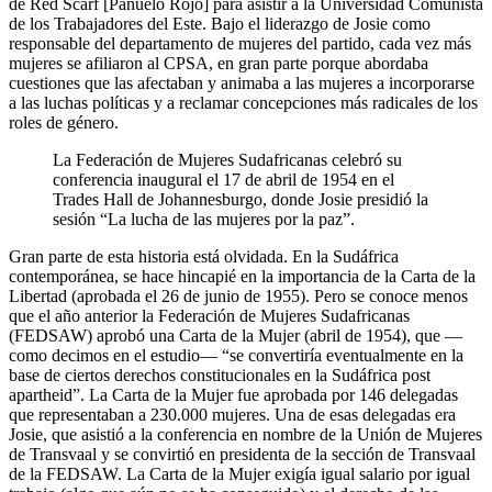
de Red Scarf [Pañuelo Rojo] para asistir a la Universidad Comunista
de los Trabajadores del Este. Bajo el liderazgo de Josie como
responsable del departamento de mujeres del partido, cada vez más
mujeres se afiliaron al CPSA, en gran parte porque abordaba
cuestiones que las afectaban y animaba a las mujeres a incorporarse
a las luchas políticas y a reclamar concepciones más radicales de los
roles de género.
La Federación de Mujeres Sudafricanas celebró su
conferencia inaugural el 17 de abril de 1954 en el
Trades Hall de Johannesburgo, donde Josie presidió la
sesión “La lucha de las mujeres por la paz”.
Gran parte de esta historia está olvidada. En la Sudáfrica
contemporánea, se hace hincapié en la importancia de la Carta de la
Libertad (aprobada el 26 de junio de 1955). Pero se conoce menos
que el año anterior la Federación de Mujeres Sudafricanas
(FEDSAW) aprobó una Carta de la Mujer (abril de 1954), que —
como decimos en el estudio— “se convertiría eventualmente en la
base de ciertos derechos constitucionales en la Sudáfrica post
apartheid”. La Carta de la Mujer fue aprobada por 146 delegadas
que representaban a 230.000 mujeres. Una de esas delegadas era
Josie, que asistió a la conferencia en nombre de la Unión de Mujeres
de Transvaal y se convirtió en presidenta de la sección de Transvaal
de la FEDSAW. La Carta de la Mujer exigía igual salario por igual