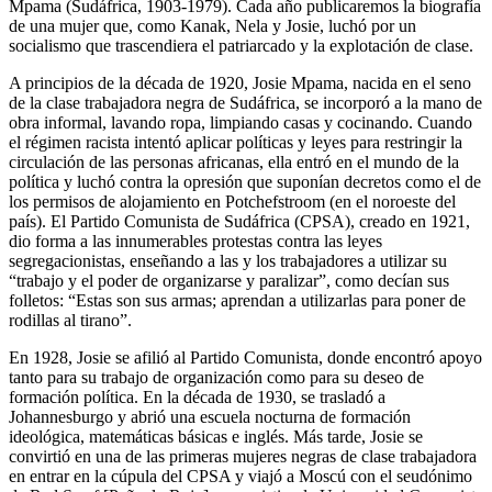
Mpama (Sudáfrica, 1903-1979). Cada año publicaremos la biografía
de una mujer que, como Kanak, Nela y Josie, luchó por un
socialismo que trascendiera el patriarcado y la explotación de clase.
A principios de la década de 1920, Josie Mpama, nacida en el seno
de la clase trabajadora negra de Sudáfrica, se incorporó a la mano de
obra informal, lavando ropa, limpiando casas y cocinando. Cuando
el régimen racista intentó aplicar políticas y leyes para restringir la
circulación de las personas africanas, ella entró en el mundo de la
política y luchó contra la opresión que suponían decretos como el de
los permisos de alojamiento en Potchefstroom (en el noroeste del
país). El Partido Comunista de Sudáfrica (CPSA), creado en 1921,
dio forma a las innumerables protestas contra las leyes
segregacionistas, enseñando a las y los trabajadores a utilizar su
“trabajo y el poder de organizarse y paralizar”, como decían sus
folletos: “Estas son sus armas; aprendan a utilizarlas para poner de
rodillas al tirano”.
En 1928, Josie se afilió al Partido Comunista, donde encontró apoyo
tanto para su trabajo de organización como para su deseo de
formación política. En la década de 1930, se trasladó a
Johannesburgo y abrió una escuela nocturna de formación
ideológica, matemáticas básicas e inglés. Más tarde, Josie se
convirtió en una de las primeras mujeres negras de clase trabajadora
en entrar en la cúpula del CPSA y viajó a Moscú con el seudónimo