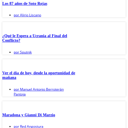
Los 87 años de Soto Rojas
por
Alirio Liscano
¿Qué le Espera a Ucrania al Final del
Conflicto?
por
Sputnik
Ver el día de hoy, desde la oportunidad de
mañana
por
Manuel Antonio Berroterán
Pantoja
Maradona y Gianni Di Marzio
por
Red Angostura