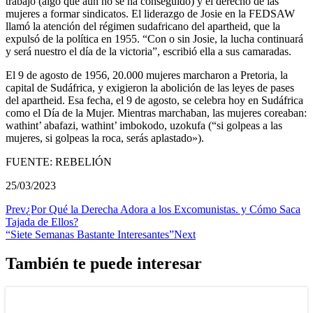
trabajo (algo que aún no se ha conseguido) y el derecho de las
mujeres a formar sindicatos. El liderazgo de Josie en la FEDSAW
llamó la atención del régimen sudafricano del apartheid, que la
expulsó de la política en 1955. “Con o sin Josie, la lucha continuará
y será nuestro el día de la victoria”, escribió ella a sus camaradas.
El 9 de agosto de 1956, 20.000 mujeres marcharon a Pretoria, la
capital de Sudáfrica, y exigieron la abolición de las leyes de pases
del apartheid. Esa fecha, el 9 de agosto, se celebra hoy en Sudáfrica
como el Día de la Mujer. Mientras marchaban, las mujeres coreaban:
wathint’ abafazi, wathint’ imbokodo, uzokufa (“si golpeas a las
mujeres, si golpeas la roca, serás aplastado»).
FUENTE: REBELIÓN
25/03/2023
Prev
¿Por Qué la Derecha Adora a los Excomunistas. y Cómo Saca
Tajada de Ellos?
“Siete Semanas Bastante Interesantes”
Next
También te puede interesar