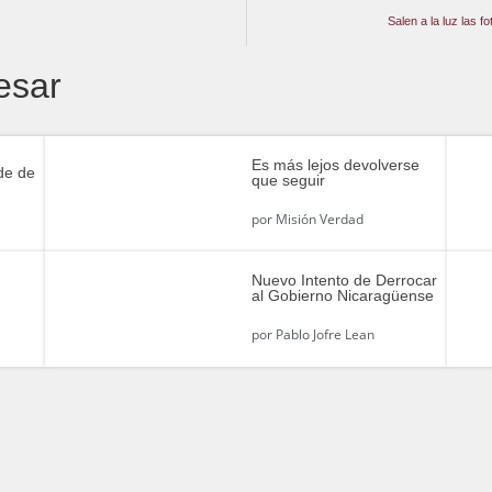
Salen a la luz las 
esar
Es más lejos devolverse
de de
que seguir
por
Misión Verdad
Nuevo Intento de Derrocar
al Gobierno Nicaragüense
por
Pablo Jofre Lean