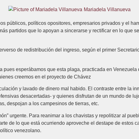
Mariadela Villanueva
rios públicos, políticos opositores, empresarios privados y el
más partidos que lo apoyan a sincerarse y rectificar en lo que s
rverso de redistribución del ingreso, según el primer Secretar
abia pues esperábamos que esta plaga, practicada en Venezuela
quienes creemos en el proyecto de Chávez
culación y lavado de dinero mal habido. El contraste entre la 
defensivas desacertadas- y quienes disfrutan de un mundo de lu
as, despojan a los campesinos de tierras, etc.
” urgente. Para reanimar a los chavistas y repolitizar al pueb
arte de lo que está ocurriendo aproveche el destape de estos ca
olítico venezolano.