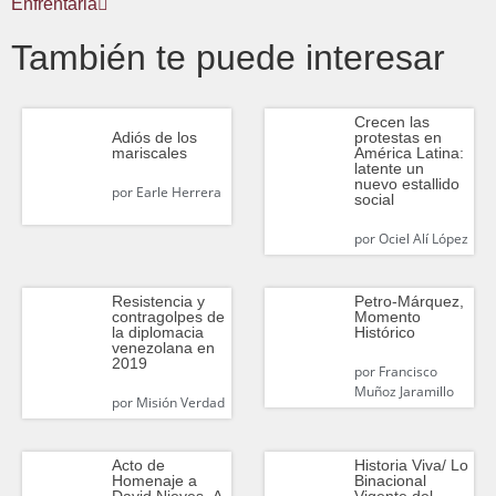
Enfrentarla
También te puede interesar
Crecen las
protestas en
Adiós de los
América Latina:
mariscales
latente un
nuevo estallido
por
Earle Herrera
social
por
Ociel Alí López
Resistencia y
Petro-Márquez,
contragolpes de
Momento
la diplomacia
Histórico
venezolana en
2019
por
Francisco
Muñoz Jaramillo
por
Misión Verdad
Acto de
Historia Viva/ Lo
Homenaje a
Binacional
David Nieves- A
Vigente del