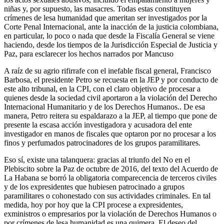
niñas y, por supuesto, las masacres. Todas estas constituyen
crímenes de lesa humanidad que ameritan ser investigados por la
Corte Penal Internacional, ante la inacción de la justicia colombiana,
en particular, lo poco o nada que desde la Fiscalía General se viene
haciendo, desde los tiempos de la Jurisdicción Especial de Justicia y
Paz, para esclarecer los hechos narrados por Mancuso
A raíz de su agrio rifirrafe con el inefable fiscal general, Francisco
Barbosa, el presidente Petro se recuesta en la JEP y por conducto de
este alto tribunal, en la CPI, con el claro objetivo de procesar a
quienes desde la sociedad civil aportaron a la violación del Derecho
Internacional Humanitario y de los Derechos Humanos.. De esa
manera, Petro reitera su espaldarazo a la JEP, al tiempo que pone de
presente la escasa acción investigadora y acusadora del ente
investigador en manos de fiscales que optaron por no procesar a los
finos y perfumados patrocinadores de los grupos paramilitares.
Eso sí, existe una talanquera: gracias al triunfo del No en el
Plebiscito sobre la Paz de octubre de 2016, del texto del Acuerdo de
La Habana se borró la obligatoria comparecencia de terceros civiles
y de los expresidentes que hubiesen patrocinado a grupos
paramilitares o cohonestado con sus actividades criminales. En tal
medida, hoy por hoy que la CPI procese a expresidentes,
exministros o empresarios por la violación de Derechos Humanos o
por crímenes de lesa humanidad es una quimera. El deseo del