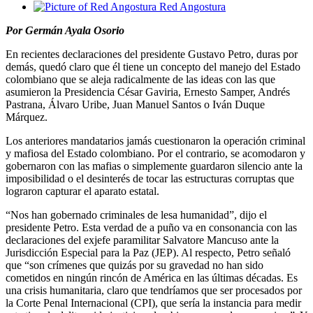
Red Angostura
Por Germán Ayala Osorio
En recientes declaraciones del presidente Gustavo Petro, duras por
demás, quedó claro que él tiene un concepto del manejo del Estado
colombiano que se aleja radicalmente de las ideas con las que
asumieron la Presidencia César Gaviria, Ernesto Samper, Andrés
Pastrana, Álvaro Uribe, Juan Manuel Santos o Iván Duque
Márquez.
Los anteriores mandatarios jamás cuestionaron la operación criminal
y mafiosa del Estado colombiano. Por el contrario, se acomodaron y
gobernaron con las mafias o simplemente guardaron silencio ante la
imposibilidad o el desinterés de tocar las estructuras corruptas que
lograron capturar el aparato estatal.
“Nos han gobernado criminales de lesa humanidad”, dijo el
presidente Petro. Esta verdad de a puño va en consonancia con las
declaraciones del exjefe paramilitar Salvatore Mancuso ante la
Jurisdicción Especial para la Paz (JEP). Al respecto, Petro señaló
que “son crímenes que quizás por su gravedad no han sido
cometidos en ningún rincón de América en las últimas décadas. Es
una crisis humanitaria, claro que tendríamos que ser procesados por
la Corte Penal Internacional (CPI), que sería la instancia para medir