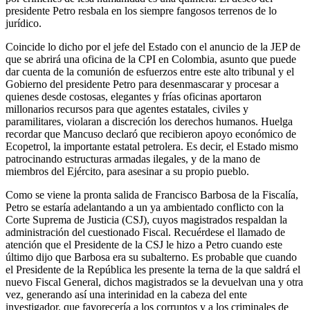
presidente Petro resbala en los siempre fangosos terrenos de lo
jurídico.
Coincide lo dicho por el jefe del Estado con el anuncio de la JEP de
que se abrirá una oficina de la CPI en Colombia, asunto que puede
dar cuenta de la comunión de esfuerzos entre este alto tribunal y el
Gobierno del presidente Petro para desenmascarar y procesar a
quienes desde costosas, elegantes y frías oficinas aportaron
millonarios recursos para que agentes estatales, civiles y
paramilitares, violaran a discreción los derechos humanos. Huelga
recordar que Mancuso declaró que recibieron apoyo económico de
Ecopetrol, la importante estatal petrolera. Es decir, el Estado mismo
patrocinando estructuras armadas ilegales, y de la mano de
miembros del Ejército, para asesinar a su propio pueblo.
Como se viene la pronta salida de Francisco Barbosa de la Fiscalía,
Petro se estaría adelantando a un ya ambientado conflicto con la
Corte Suprema de Justicia (CSJ), cuyos magistrados respaldan la
administración del cuestionado Fiscal. Recuérdese el llamado de
atención que el Presidente de la CSJ le hizo a Petro cuando este
último dijo que Barbosa era su subalterno. Es probable que cuando
el Presidente de la República les presente la terna de la que saldrá el
nuevo Fiscal General, dichos magistrados se la devuelvan una y otra
vez, generando así una interinidad en la cabeza del ente
investigador, que favorecería a los corruptos y a los criminales de