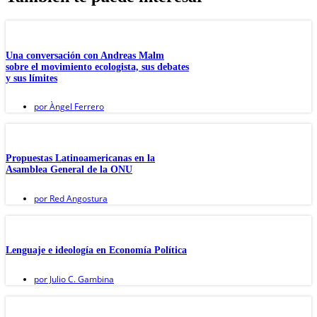
Una conversación con Andreas Malm
sobre el movimiento ecologista, sus debates
y sus límites
por
Àngel Ferrero
Propuestas Latinoamericanas en la
Asamblea General de la ONU
por
Red Angostura
Lenguaje e ideología en Economía Política
por
Julio C. Gambina