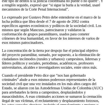
este tipo de delitos si la justicia colombiana no puede o no quiere”. Y
a renglón seguido, expresó que “si sigue la burla a la verdad, usaré
mecanismos de la Corte Penal Internacional”.
Lo expresado por Gustavo Petro debe entenderse en el marco de la
lucha política que libra desde el 7 de agosto de 2002 contra
específicos agentes económicos y políticos de la sociedad civil. Los
mismos que según Mancuso, patrocinaron y validaron la
conformación de grupos paramilitares, usados para cometer
crímenes de lesa humanidad, en favor de los intereses de varios de
esos mismos patrocinadores.
La concentración de la tierra por despojo fue el principal objetivo
del proyecto paramilitar, sumado, por supuesto, a la eliminación de
ciudadanos incómodos (rurales y urbanos): campesinos, lideresas y
líderes políticos y sociales, periodistas, académicos, profesores
universitarios, alcaldes e investigadores sociales, entre otros más.
Cuando el presidente Petro dice que “nos han gobernado
criminales” alude a esos mismos poderosos representantes de la
sociedad civil que una vez instalados en los más altos cargos del
Estado, se aliaron con las Autodefensas Unidas de Colombia (AUC)
para arrebatarles la tierra a campesinos, desplazándolos y
masacrándolos. A esas criminales acciones se sumaron la cremación
ilegal de sus víctimas, el reclutamiento y desplazamiento forzosos,
los actos sexuales abusivos, incluido el empalamiento a mujeres y