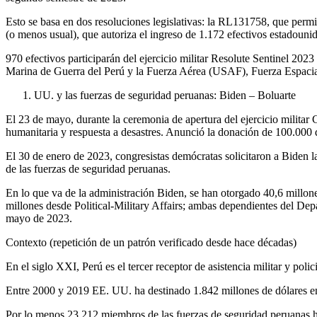
Esto se basa en dos resoluciones legislativas: la RL131758, que permi
(o menos usual), que autoriza el ingreso de 1.172 efectivos estadouni
970 efectivos participarán del ejercicio militar Resolute Sentinel 20
Marina de Guerra del Perú y la Fuerza Aérea (USAF), Fuerza Espac
UU. y las fuerzas de seguridad peruanas: Biden – Boluarte
El 23 de mayo, durante la ceremonia de apertura del ejercicio mili
humanitaria y respuesta a desastres. Anunció la donación de 100.000
El 30 de enero de 2023, congresistas demócratas solicitaron a Biden la
de las fuerzas de seguridad peruanas.
En lo que va de la administración Biden, se han otorgado 40,6 millone
millones desde Political-Military Affairs; ambas dependientes del Dep
mayo de 2023.
Contexto (repetición de un patrón verificado desde hace décadas)
En el siglo XXI, Perú es el tercer receptor de asistencia militar y pol
Entre 2000 y 2019 EE. UU. ha destinado 1.842 millones de dólares en 
Por lo menos 23.212 miembros de las fuerzas de seguridad peruanas h