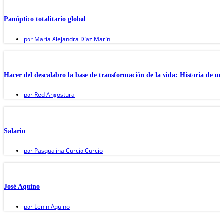
Panóptico totalitario global
por
María Alejandra Díaz Marín
Hacer del descalabro la base de transformación de la vida: Historia de 
por
Red Angostura
Salario
por
Pasqualina Curcio Curcio
José Aquino
por
Lenin Aquino