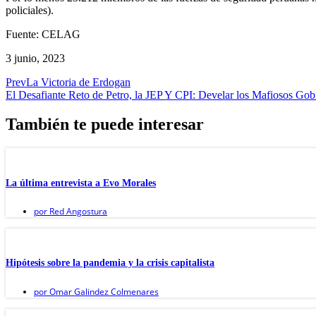
policiales).
Fuente: CELAG
3 junio, 2023
Prev
La Victoria de Erdogan
El Desafiante Reto de Petro, la JEP Y CPI: Develar los Mafiosos Go
También te puede interesar
La última entrevista a Evo Morales
por
Red Angostura
Hipótesis sobre la pandemia y la crisis capitalista
por
Omar Galindez Colmenares