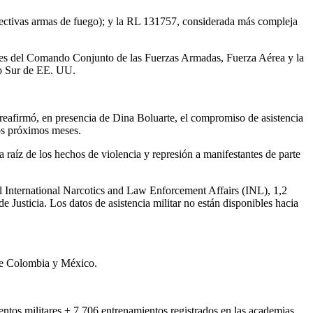
espectivas armas de fuego); y la RL 131757, considerada más compleja
idades del Comando Conjunto de las Fuerzas Armadas, Fuerza Aérea y la
o Sur de EE. UU.
afirmó, en presencia de Dina Boluarte, el compromiso de asistencia
os próximos meses.
 raíz de los hechos de violencia y represión a manifestantes de parte
el International Narcotics and Law Enforcement Affairs (INL), 1,2
Justicia. Los datos de asistencia militar no están disponibles hacia
o de Colombia y México.
tos militares + 7.706 entrenamientos registrados en las academias