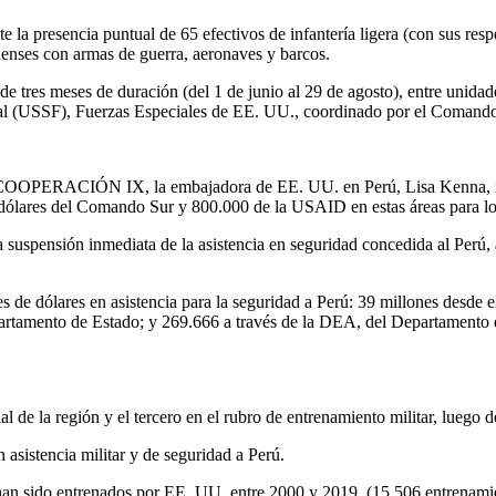
te la presencia puntual de 65 efectivos de infantería ligera (con sus r
denses con armas de guerra, aeronaves y barcos.
23 de tres meses de duración (del 1 de junio al 29 de agosto), entre un
ial (USSF), Fuerzas Especiales de EE. UU., coordinado por el Comand
tar COOPERACIÓN IX, la embajadora de EE. UU. en Perú, Lisa Kenna, re
 dólares del Comando Sur y 800.000 de la USAID en estas áreas para l
 suspensión inmediata de la asistencia en seguridad concedida al Perú, a
s de dólares en asistencia para la seguridad a Perú: 39 millones desde 
artamento de Estado; y 269.666 a través de la DEA, del Departamento de 
icial de la región y el tercero en el rubro de entrenamiento militar, lueg
asistencia militar y de seguridad a Perú.
an sido entrenados por EE. UU. entre 2000 y 2019. (15.506 entrenamien