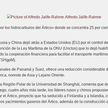
Alfredo Jalife-Rahme
r los hidrocarburos del Ártico» donde se concentra 25 por cien
sia y China dejó atrás a Estados Unidos (EU) por el control d
vención de la Ley Marítima de la ONU (Unclos) que lo dejó huérf
 la cooperación financiera para facilitar el transporte marítim
/2YSHgpM).
canales de Panamá y Suez, ofrece una reducción considerable de 
ica, noreste de Asia y Lejano Oriente.
 la Región Polar de la Universidad de Shanghái, comenta que d
uego, cuatro años más tarde, los líderes rusos y chinos propusie
lar el Ártico, proyecto que ha seducido a Finlandia y a Islandi
os yacimientos gaseros del Ártico, además de la construcción de