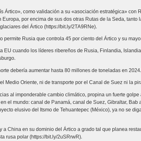
s Ártico», como validación a su «asociación estratégica» con Ru
Europa, por encima de sus dos otras Rutas de la Seda, tanto la 
aciares del Ártico (https://bit.ly/2TA9RNe).
o permite Rusia que controla 45 por ciento del Ártico y su mayor
ra EU cuando los líderes ribereños de Rusia, Finlandia, Islandi
sburgo.
 norte debería aumentar hasta 80 millones de toneladas en 2024
del Medio Oriente, ni de transporte por el Canal de Suez ni la pir
racias al imponderable cambio climático, propina un fuerte golp
a en el mundo: canal de Panamá, canal de Suez, Gibraltar, Bab 
royecto elusivo del Itsmo de Tehuantepec (México), ya no se dig
a China en su dominio del Ártico a grado tal que planea restau
ta rusa polar (https://bit.ly/2uSRrwR).