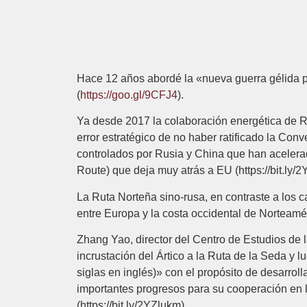
Hace 12 años abordé la «nueva guerra gélida po
(
https://goo.gl/9CFJ4
).
Ya desde 2017 la colaboración energética de Ru
error estratégico de no haber ratificado la Con
controlados por Rusia y China que han acelerado
Route) que deja muy atrás a EU (https://bit.ly
La Ruta Norteña sino-rusa, en contraste a los 
entre Europa y la costa occidental de Norteamér
Zhang Yao, director del Centro de Estudios de
incrustación del Ártico a la Ruta de la Seda y l
siglas en inglés)» con el propósito de desarrol
importantes progresos para su cooperación en l
(https://bit.ly/2YZlukm).