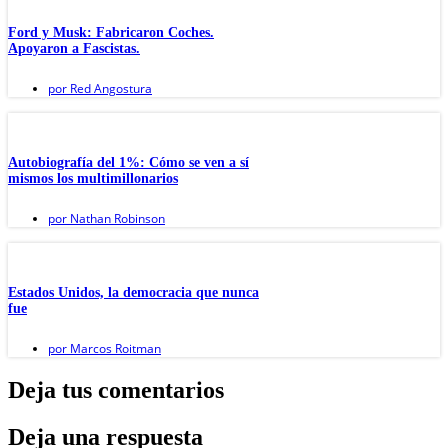
Ford y Musk: Fabricaron Coches.
Apoyaron a Fascistas.
por
Red Angostura
Autobiografía del 1%: Cómo se ven a sí
mismos los multimillonarios
por
Nathan Robinson
Estados Unidos, la democracia que nunca
fue
por
Marcos Roitman
Deja tus comentarios
Deja una respuesta