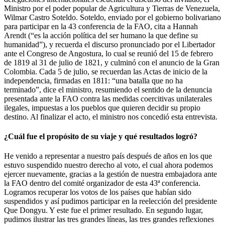
Ministro por el poder popular de Agricultura y Tierras de Venezuela,
Wilmar Castro Soteldo. Soteldo, enviado por el gobierno bolivariano
para participar en la 43 conferencia de la FAO, cita a Hannah
Arendt (“es la acción política del ser humano la que define su
humanidad”), y recuerda el discurso pronunciado por el Libertador
ante el Congreso de Angostura, lo cual se reunió del 15 de febrero
de 1819 al 31 de julio de 1821, y culminó con el anuncio de la Gran
Colombia. Cada 5 de julio, se recuerdan las Actas de inicio de la
independencia, firmadas en 1811: “una batalla que no ha
terminado”, dice el ministro, resumiendo el sentido de la denuncia
presentada ante la FAO contra las medidas coercitivas unilaterales
ilegales, impuestas a los pueblos que quieren decidir su propio
destino. Al finalizar el acto, el ministro nos concedió esta entrevista.
¿Cuál fue el propósito de su viaje y qué resultados logró?
He venido a representar a nuestro país después de años en los que
estuvo suspendido nuestro derecho al voto, el cual ahora podemos
ejercer nuevamente, gracias a la gestión de nuestra embajadora ante
la FAO dentro del comité organizador de esta 43ª conferencia.
Logramos recuperar los votos de los países que habían sido
suspendidos y así pudimos participar en la reelección del presidente
Que Dongyu. Y este fue el primer resultado. En segundo lugar,
pudimos ilustrar las tres grandes líneas, las tres grandes reflexiones