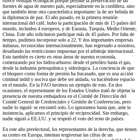
ofrece ventajas ecológicas porque permite la preservación de las
fuentes de agua de nuestro país, especialmente en la cordillera, sino
que también tiene otra característica importante: la de ser bebida de
la diplomacia de paz. El año pasado, en la primera reunión
internacional del café, hubo la participación de más de 15 países del
mundo, incluidos 4 europeos, y de Eurasia, Turquía, Medio Oriente,
China. Este año solicitaron participar más de 45 países. Por falta de
tiempo, pudimos incorporar solo a 22. Y dos importantes empresas
italianas, reconocidas internacionalmente, han regresado a nosotros,
desafiando las restricciones impuestas por el arbitraje internacional.
Esto también es cierto en otras áreas de nuestra economía,
comenzando por los hidrocarburos: desde el petróleo hasta el gas,
desde la industria petroquímica y siderúrgica. La conciencia de que
el bloqueo como forma de presión ha fracasado, que es una acción
criminal inútil y nociva que debe ser aislada, va haciéndose espacio
en el mundo. En la FAO tuvimos un ejemplo de esto. En dos
ocasiones, el representante de los Estados Unidos trató de objetar la
presencia de nuestra embajadora en el Comité de Dirección del
Comité General de Credenciales y Gestión de Conferencias, pero
nadie lo siguió: se encontró solo. Lo ignoramos hasta que, ante la
insistencia, aplicamos el principio de reciprocidad. Sin embargo,
nadie siguió a EE.UU. y se respetó el voto del resto de países.
En este año preelectoral, los representantes de la derecha, que tienen
su centro en Europa, intentan tergiversar las cifras de un