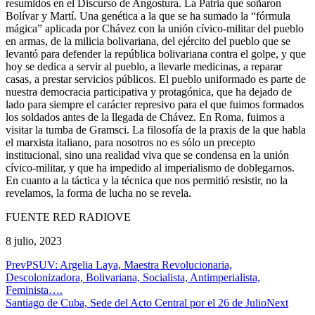
resumidos en el Discurso de Angostura. La Patria que soñaron
Bolívar y Martí. Una genética a la que se ha sumado la “fórmula
mágica” aplicada por Chávez con la unión cívico-militar del pueblo
en armas, de la milicia bolivariana, del ejército del pueblo que se
levantó para defender la república bolivariana contra el golpe, y que
hoy se dedica a servir al pueblo, a llevarle medicinas, a reparar
casas, a prestar servicios públicos. El pueblo uniformado es parte de
nuestra democracia participativa y protagónica, que ha dejado de
lado para siempre el carácter represivo para el que fuimos formados
los soldados antes de la llegada de Chávez. En Roma, fuimos a
visitar la tumba de Gramsci. La filosofía de la praxis de la que habla
el marxista italiano, para nosotros no es sólo un precepto
institucional, sino una realidad viva que se condensa en la unión
cívico-militar, y que ha impedido al imperialismo de doblegarnos.
En cuanto a la táctica y la técnica que nos permitió resistir, no la
revelamos, la forma de lucha no se revela.
FUENTE RED RADIOVE
8 julio, 2023
Prev
PSUV: Argelia Laya, Maestra Revolucionaria,
Descolonizadora, Bolivariana, Socialista, Antimperialista,
Feminista….
Santiago de Cuba, Sede del Acto Central por el 26 de Julio
Next