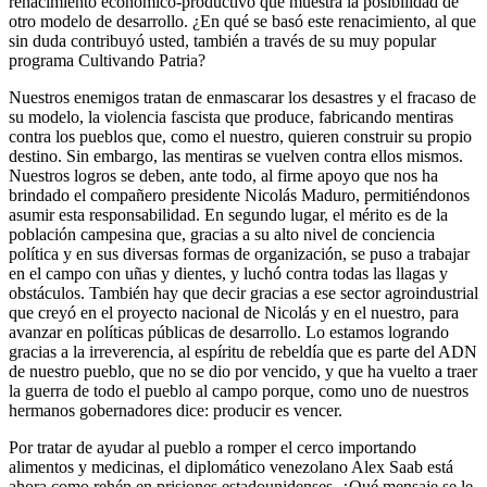
renacimiento económico-productivo que muestra la posibilidad de
otro modelo de desarrollo. ¿En qué se basó este renacimiento, al que
sin duda contribuyó usted, también a través de su muy popular
programa Cultivando Patria?
Nuestros enemigos tratan de enmascarar los desastres y el fracaso de
su modelo, la violencia fascista que produce, fabricando mentiras
contra los pueblos que, como el nuestro, quieren construir su propio
destino. Sin embargo, las mentiras se vuelven contra ellos mismos.
Nuestros logros se deben, ante todo, al firme apoyo que nos ha
brindado el compañero presidente Nicolás Maduro, permitiéndonos
asumir esta responsabilidad. En segundo lugar, el mérito es de la
población campesina que, gracias a su alto nivel de conciencia
política y en sus diversas formas de organización, se puso a trabajar
en el campo con uñas y dientes, y luchó contra todas las llagas y
obstáculos. También hay que decir gracias a ese sector agroindustrial
que creyó en el proyecto nacional de Nicolás y en el nuestro, para
avanzar en políticas públicas de desarrollo. Lo estamos logrando
gracias a la irreverencia, al espíritu de rebeldía que es parte del ADN
de nuestro pueblo, que no se dio por vencido, y que ha vuelto a traer
la guerra de todo el pueblo al campo porque, como uno de nuestros
hermanos gobernadores dice: producir es vencer.
Por tratar de ayudar al pueblo a romper el cerco importando
alimentos y medicinas, el diplomático venezolano Alex Saab está
ahora como rehén en prisiones estadounidenses. ¿Qué mensaje se le