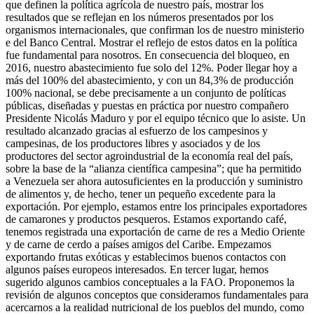
que definen la política agrícola de nuestro país, mostrar los
resultados que se reflejan en los números presentados por los
organismos internacionales, que confirman los de nuestro ministerio
e del Banco Central. Mostrar el reflejo de estos datos en la política
fue fundamental para nosotros. En consecuencia del bloqueo, en
2016, nuestro abastecimiento fue solo del 12%. Poder llegar hoy a
más del 100% del abastecimiento, y con un 84,3% de producción
100% nacional, se debe precisamente a un conjunto de políticas
públicas, diseñadas y puestas en práctica por nuestro compañero
Presidente Nicolás Maduro y por el equipo técnico que lo asiste. Un
resultado alcanzado gracias al esfuerzo de los campesinos y
campesinas, de los productores libres y asociados y de los
productores del sector agroindustrial de la economía real del país,
sobre la base de la “alianza científica campesina”; que ha permitido
a Venezuela ser ahora autosuficientes en la producción y suministro
de alimentos y, de hecho, tener un pequeño excedente para la
exportación. Por ejemplo, estamos entre los principales exportadores
de camarones y productos pesqueros. Estamos exportando café,
tenemos registrada una exportación de carne de res a Medio Oriente
y de carne de cerdo a países amigos del Caribe. Empezamos
exportando frutas exóticas y establecimos buenos contactos con
algunos países europeos interesados. En tercer lugar, hemos
sugerido algunos cambios conceptuales a la FAO. Proponemos la
revisión de algunos conceptos que consideramos fundamentales para
acercarnos a la realidad nutricional de los pueblos del mundo, como