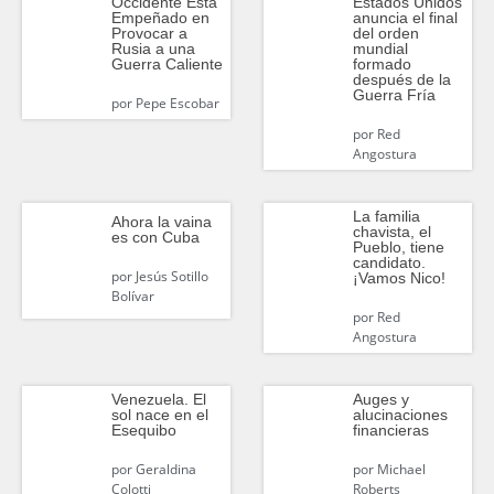
Occidente Está
Estados Unidos
Empeñado en
anuncia el final
Provocar a
del orden
Rusia a una
mundial
Guerra Caliente
formado
después de la
Guerra Fría
por
Pepe Escobar
por
Red
Angostura
La familia
Ahora la vaina
chavista, el
es con Cuba
Pueblo, tiene
candidato.
por
Jesús Sotillo
¡Vamos Nico!
Bolívar
por
Red
Angostura
Venezuela. El
Auges y
sol nace en el
alucinaciones
Esequibo
financieras
por
Geraldina
por
Michael
Colotti
Roberts