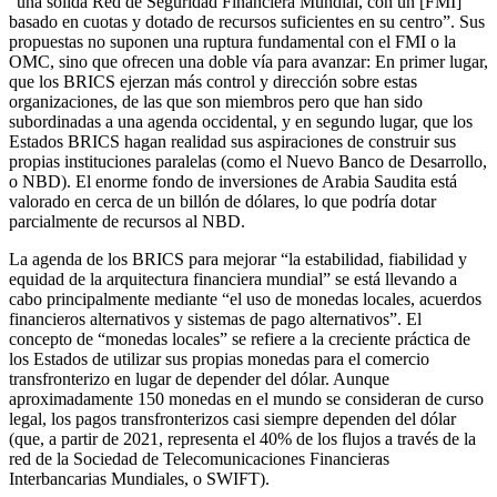
“una sólida Red de Seguridad Financiera Mundial, con un [FMI]
basado en cuotas y dotado de recursos suficientes en su centro”. Sus
propuestas no suponen una ruptura fundamental con el FMI o la
OMC, sino que ofrecen una doble vía para avanzar: En primer lugar,
que los BRICS ejerzan más control y dirección sobre estas
organizaciones, de las que son miembros pero que han sido
subordinadas a una agenda occidental, y en segundo lugar, que los
Estados BRICS hagan realidad sus aspiraciones de construir sus
propias instituciones paralelas (como el Nuevo Banco de Desarrollo,
o NBD). El enorme fondo de inversiones de Arabia Saudita está
valorado en cerca de un billón de dólares, lo que podría dotar
parcialmente de recursos al NBD.
La agenda de los BRICS para mejorar “la estabilidad, fiabilidad y
equidad de la arquitectura financiera mundial” se está llevando a
cabo principalmente mediante “el uso de monedas locales, acuerdos
financieros alternativos y sistemas de pago alternativos”. El
concepto de “monedas locales” se refiere a la creciente práctica de
los Estados de utilizar sus propias monedas para el comercio
transfronterizo en lugar de depender del dólar. Aunque
aproximadamente 150 monedas en el mundo se consideran de curso
legal, los pagos transfronterizos casi siempre dependen del dólar
(que, a partir de 2021, representa el 40% de los flujos a través de la
red de la Sociedad de Telecomunicaciones Financieras
Interbancarias Mundiales, o SWIFT).