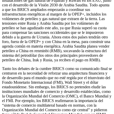
instalaciones de gas natural de Fujairah y Ruwais en los EAU, junto
con el desarrollo de la Visión 2030 de Arabia Saudita. Todo apunta
a que los BRICS ampliados empezarán a coordinar sus
infraestructuras energéticas al margen de la OPEP+, incluidos los
volúmenes de petróleo y gas natural que extraen de la tierra. Las
tensiones entre Rusia y Arabia Saudita por los volúmenes de
petróleo se han agudizado este año, ya que Rusia superó su cuota
para compensar las sanciones occidentales que se le impusieron
debido a la guerra de Ucrania. Ahora estos dos países tendrán otro
foro, fuera de la OPEP+ y con China en la mesa, para construir una
agenda común en materia energética. Arabia Saudita planea vender
petróleo a China en renminbi (RMB), socavando la estructura del
sistema del petrodólar (los otros dos principales proveedores de
petróleo de China, Irak y Rusia, ya reciben el pago en RMB).
Tanto los debates de la cumbre BRICS como su comunicado final se
centraron en la necesidad de reforzar una arquitectura financiera y
de desarrollo para el mundo que no esté regida por el triunvirato del
Fondo Monetario Internacional (FMI), Wall Street y el dólar
estadounidense. Sin embargo, los BRICS no pretenden eludir las
instituciones mundiales de comercio y desarrollo establecidas, como
la Organización Mundial del Comercio (OMC), el Banco Mundial y
el FMI. Por ejemplo, los BRICS reafirmaron la importancia del
“sistema de comercio multilateral basado en normas, con la
Organización Mundial del Comercio como eje central” y pidieron