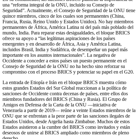
una “reforma integral de la ONU, incluido su Consejo de
Seguridad”. Actualmente, el Consejo de Seguridad de la ONU tiene
quince miembros, cinco de los cuales son permanentes (China,
Francia, Rusia, Reino Unido y Estados Unidos). No hay miembros
permanentes de África, América Latina ni del país más poblado del
mundo, India. Para reparar estas desigualdades, el bloque BRICS
ofrece su apoyo a “las legítimas aspiraciones de los países
emergentes y en desarrollo de África, Asia y América Latina,
incluidos Brasil, India y Sudáfrica, de desempeñar un papel más
importante en los asuntos internacionales”. La negativa de
Occidente a conceder a estos países un puesto permanente en el
Consejo de Seguridad de la ONU no ha hecho sino reforzar su
compromiso con el proceso BRICS y potenciar su papel en el G20.
La entrada de Etiopía e Irán en el bloque BRICS muestra cómo
estos grandes Estados del Sur Global reaccionan a la política de
sanciones de Occidente contra decenas de países, entre ellos dos
miembros fundadores del BRICS (China y Rusia). El Grupo de
Amigos en Defensa de la Carta de la ONU —iniciativa de
Venezuela a partir de 2019— reúne a veinte Estados miembros de la
ONU que se enfrentan a la peor parte de las sanciones ilegales de
Estados Unidos, desde Argelia hasta Zimbabue. Muchos de estos
Estados asistieron a la cumbre del BRICS como invitados y están
deseosos de unirse al BRICS ampliado como miembros de pleno
derecho.