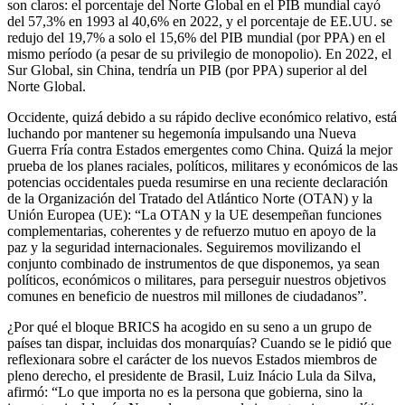
son claros: el porcentaje del Norte Global en el PIB mundial cayó
del 57,3% en 1993 al 40,6% en 2022, y el porcentaje de EE.UU. se
redujo del 19,7% a solo el 15,6% del PIB mundial (por PPA) en el
mismo período (a pesar de su privilegio de monopolio). En 2022, el
Sur Global, sin China, tendría un PIB (por PPA) superior al del
Norte Global.
Occidente, quizá debido a su rápido declive económico relativo, está
luchando por mantener su hegemonía impulsando una Nueva
Guerra Fría contra Estados emergentes como China. Quizá la mejor
prueba de los planes raciales, políticos, militares y económicos de las
potencias occidentales pueda resumirse en una reciente declaración
de la Organización del Tratado del Atlántico Norte (OTAN) y la
Unión Europea (UE): “La OTAN y la UE desempeñan funciones
complementarias, coherentes y de refuerzo mutuo en apoyo de la
paz y la seguridad internacionales. Seguiremos movilizando el
conjunto combinado de instrumentos de que disponemos, ya sean
políticos, económicos o militares, para perseguir nuestros objetivos
comunes en beneficio de nuestros mil millones de ciudadanos”.
¿Por qué el bloque BRICS ha acogido en su seno a un grupo de
países tan dispar, incluidas dos monarquías? Cuando se le pidió que
reflexionara sobre el carácter de los nuevos Estados miembros de
pleno derecho, el presidente de Brasil, Luiz Inácio Lula da Silva,
afirmó: “Lo que importa no es la persona que gobierna, sino la