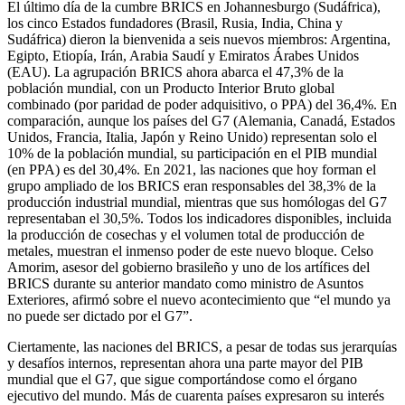
El último día de la cumbre BRICS en Johannesburgo (Sudáfrica),
los cinco Estados fundadores (Brasil, Rusia, India, China y
Sudáfrica) dieron la bienvenida a seis nuevos miembros: Argentina,
Egipto, Etiopía, Irán, Arabia Saudí y Emiratos Árabes Unidos
(EAU). La agrupación BRICS ahora abarca el 47,3% de la
población mundial, con un Producto Interior Bruto global
combinado (por paridad de poder adquisitivo, o PPA) del 36,4%. En
comparación, aunque los países del G7 (Alemania, Canadá, Estados
Unidos, Francia, Italia, Japón y Reino Unido) representan solo el
10% de la población mundial, su participación en el PIB mundial
(en PPA) es del 30,4%. En 2021, las naciones que hoy forman el
grupo ampliado de los BRICS eran responsables del 38,3% de la
producción industrial mundial, mientras que sus homólogas del G7
representaban el 30,5%. Todos los indicadores disponibles, incluida
la producción de cosechas y el volumen total de producción de
metales, muestran el inmenso poder de este nuevo bloque. Celso
Amorim, asesor del gobierno brasileño y uno de los artífices del
BRICS durante su anterior mandato como ministro de Asuntos
Exteriores, afirmó sobre el nuevo acontecimiento que “el mundo ya
no puede ser dictado por el G7”.
Ciertamente, las naciones del BRICS, a pesar de todas sus jerarquías
y desafíos internos, representan ahora una parte mayor del PIB
mundial que el G7, que sigue comportándose como el órgano
ejecutivo del mundo. Más de cuarenta países expresaron su interés