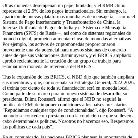
Otras monedas desempeñan un papel limitado, y el RMB chino
representa el 2,5% de los pagos internacionales. Sin embargo, la
aparición de nuevas plataformas mundiales de mensajería —como el
Sistema de Pago Interbancario y Transfronterizo de China, la
Interfaz Unificada de Pagos de India y el Sistema de Mensajería
Financiera (SPFS) de Rusia—, así como de sistemas regionales de
moneda digital, prometen aumentar el uso de monedas alternativas.
Por ejemplo, los activos de criptomonedas proporcionaron
brevemente una vía potencial para nuevos sistemas de comercio
antes de que sus valoraciones disminuyeran, y el BRICS ampliado
aprobó recientemente la creación de un grupo de trabajo para
estudiar una moneda de referencia del BRICS.
Tras la expansión de los BRICS, el NBD dijo que también ampliará
sus miembros y que, como señala su Estrategia General, 2022-2026,
el treinta por ciento de toda su financiación será en moneda local.
Como parte de su marco para un nuevo sistema de desarrollo, su
presidenta, Dilma Rousseff, afirmó que el NBD no seguirá la
política del FMI de imponer condiciones a los países prestatarios.
“Repudiamos cualquier tipo de condicionalidad”, dijo Rousseff. “A
menudo se concede un préstamo con la condición de que se lleven a
cabo determinadas políticas. Nosotros no hacemos eso. Respetamos
las políticas de cada país”.
En su comunicado, las naciones BRICS plantean la importancia de