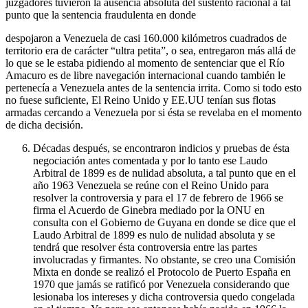
juzgadores tuvieron la ausencia absoluta del sustento racional a tal
punto que la sentencia fraudulenta en donde
despojaron a Venezuela de casi 160.000 kilómetros cuadrados de
territorio era de carácter “ultra petita”, o sea, entregaron más allá de
lo que se le estaba pidiendo al momento de sentenciar que el Río
Amacuro es de libre navegación internacional cuando también le
pertenecía a Venezuela antes de la sentencia irrita. Como si todo esto
no fuese suficiente, El Reino Unido y EE.UU tenían sus flotas
armadas cercando a Venezuela por si ésta se revelaba en el momento
de dicha decisión.
Décadas después, se encontraron indicios y pruebas de ésta
negociación antes comentada y por lo tanto ese Laudo
Arbitral de 1899 es de nulidad absoluta, a tal punto que en el
año 1963 Venezuela se reúne con el Reino Unido para
resolver la controversia y para el 17 de febrero de 1966 se
firma el Acuerdo de Ginebra mediado por la ONU en
consulta con el Gobierno de Guyana en donde se dice que el
Laudo Arbitral de 1899 es nulo de nulidad absoluta y se
tendrá que resolver ésta controversia entre las partes
involucradas y firmantes. No obstante, se creo una Comisión
Mixta en donde se realizó el Protocolo de Puerto España en
1970 que jamás se ratificó por Venezuela considerando que
lesionaba los intereses y dicha controversia quedo congelada