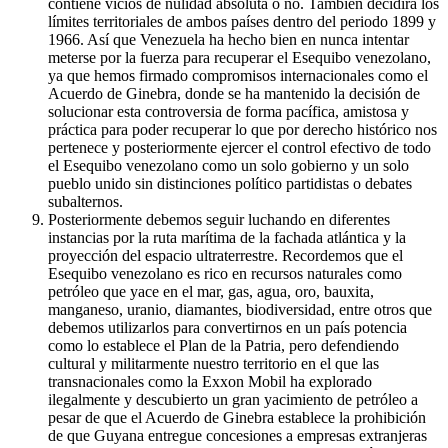
contiene vicios de nulidad absoluta o no. También decidirá los
límites territoriales de ambos países dentro del periodo 1899 y
1966. Así que Venezuela ha hecho bien en nunca intentar
meterse por la fuerza para recuperar el Esequibo venezolano,
ya que hemos firmado compromisos internacionales como el
Acuerdo de Ginebra, donde se ha mantenido la decisión de
solucionar esta controversia de forma pacífica, amistosa y
práctica para poder recuperar lo que por derecho histórico nos
pertenece y posteriormente ejercer el control efectivo de todo
el Esequibo venezolano como un solo gobierno y un solo
pueblo unido sin distinciones político partidistas o debates
subalternos.
Posteriormente debemos seguir luchando en diferentes
instancias por la ruta marítima de la fachada atlántica y la
proyección del espacio ultraterrestre. Recordemos que el
Esequibo venezolano es rico en recursos naturales como
petróleo que yace en el mar, gas, agua, oro, bauxita,
manganeso, uranio, diamantes, biodiversidad, entre otros que
debemos utilizarlos para convertirnos en un país potencia
como lo establece el Plan de la Patria, pero defendiendo
cultural y militarmente nuestro territorio en el que las
transnacionales como la Exxon Mobil ha explorado
ilegalmente y descubierto un gran yacimiento de petróleo a
pesar de que el Acuerdo de Ginebra establece la prohibición
de que Guyana entregue concesiones a empresas extranjeras