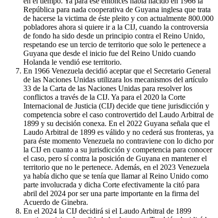
en el tiempo. Ya para ese entonces había nacido en 1966 la
República para nada cooperativa de Guyana inglesa que trata
de hacerse la victima de éste pleito y con actualmente 800.000
pobladores ahora si quiere ir a la CIJ, cuando la controversia
de fondo ha sido desde un principio contra el Reino Unido,
respetando ese un tercio de territorio que solo le pertenece a
Guyana que desde el inicio fue del Reino Unido cuando
Holanda le vendió ese territorio.
En 1966 Venezuela decidió aceptar que el Secretario General
de las Naciones Unidas utilizara los mecanismos del artículo
33 de la Carta de las Naciones Unidas para resolver los
conflictos a través de la CIJ. Ya para el 2020 la Corte
Internacional de Justicia (CIJ) decide que tiene jurisdicción y
competencia sobre el caso controvertido del Laudo Arbitral de
1899 y su decisión conexa. En el 2022 Guyana señala que el
Laudo Arbitral de 1899 es válido y no cederá sus fronteras, ya
para éste momento Venezuela no contraviene con lo dicho por
la CIJ en cuanto a su jurisdicción y competencia para conocer
el caso, pero sí contra la posición de Guyana en mantener el
territorio que no le pertenece. Además, en el 2023 Venezuela
ya había dicho que se tenía que llamar al Reino Unido como
parte involucrada y dicha Corte efectivamente la citó para
abril del 2024 por ser una parte importante en la firma del
Acuerdo de Ginebra.
En el 2024 la CIJ decidirá si el Laudo Arbitral de 1899