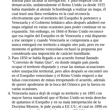
Barima para facilitar la navegación. Y para empezar con la
demarcación, unilateralmente el Reino Unido ya desde 1935
había mandado al alemán Schomburgk a realizar un mapa, él
cual trazó una línea verdadera en la cual reconocía
efectivamente que el territorio del Esequibo le pertenece a
Venezuela y el Gobierno británico años después adulteró ese
mapa original en varias ocasiones para poder continuar en su
expansión. Sin embargo, en 1844 el Reino Unido reconoce
que esa región del Esequibo es de Venezuela y está dispuesto
a irse siempre y cuando Venezuela se comprometa a que
nunca entregará ese territorio a ningún otro país, pero en ese
momento el gobierno venezolano rechazó la propuesta por
considerarla una imposición de carácter humillante.
Para 1850 se había llegado a un acuerdo formal llamado
“Convenio de Status Quo”, en donde ningún país pueda
ocupar el territorio disputado y cesar las mutuas acusaciones
sobre usurpación territorial, pero años después se encontró oro
en el Esequibo venezolano y el Reino Unido empezó a dar
falsas concesiones de minas irrespetando el acuerdo, además
de querer apoderarse de la boca del Orinoco por la fuerza en
varias ocasiones.
Venezuela nunca dejó de exigir su territorio y en 1895 con
mayor fuerza manifestó que el Reino Unido no tenía derecho
de quitarnos el Esequibo y en su mala interpretación de la
Doctrina Monroe, le pide ayuda a EE.UU, el cual en 1896 en