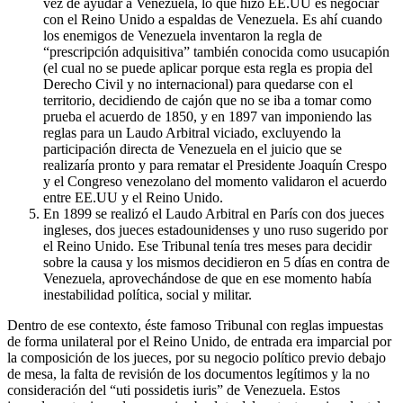
vez de ayudar a Venezuela, lo que hizo EE.UU es negociar
con el Reino Unido a espaldas de Venezuela. Es ahí cuando
los enemigos de Venezuela inventaron la regla de
“prescripción adquisitiva” también conocida como usucapión
(el cual no se puede aplicar porque esta regla es propia del
Derecho Civil y no internacional) para quedarse con el
territorio, decidiendo de cajón que no se iba a tomar como
prueba el acuerdo de 1850, y en 1897 van imponiendo las
reglas para un Laudo Arbitral viciado, excluyendo la
participación directa de Venezuela en el juicio que se
realizaría pronto y para rematar el Presidente Joaquín Crespo
y el Congreso venezolano del momento validaron el acuerdo
entre EE.UU y el Reino Unido.
En 1899 se realizó el Laudo Arbitral en París con dos jueces
ingleses, dos jueces estadounidenses y uno ruso sugerido por
el Reino Unido. Ese Tribunal tenía tres meses para decidir
sobre la causa y los mismos decidieron en 5 días en contra de
Venezuela, aprovechándose de que en ese momento había
inestabilidad política, social y militar.
Dentro de ese contexto, éste famoso Tribunal con reglas impuestas
de forma unilateral por el Reino Unido, de entrada era imparcial por
la composición de los jueces, por su negocio político previo debajo
de mesa, la falta de revisión de los documentos legítimos y la no
consideración del “uti possidetis iuris” de Venezuela. Estos