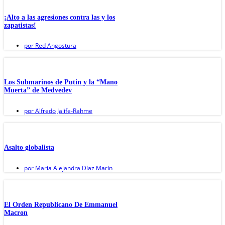
¡Alto a las agresiones contra las y los
zapatistas!
por
Red Angostura
Los Submarinos de Putin y la “Mano
Muerta” de Medvedev
por
Alfredo Jalife-Rahme
Asalto globalista
por
María Alejandra Díaz Marín
El Orden Republicano De Emmanuel
Macron