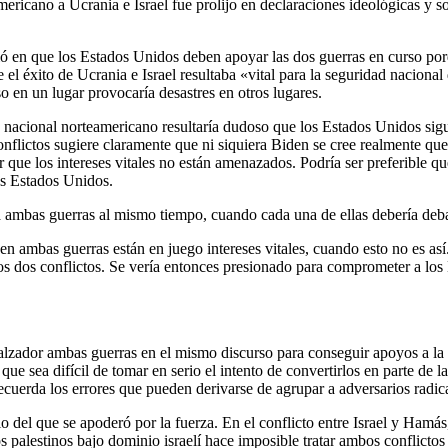
ricano a Ucrania e Israel fue prolijo en declaraciones ideológicas y som
ió en que los Estados Unidos deben apoyar las dos guerras en curso po
l éxito de Ucrania e Israel resultaba «vital para la seguridad nacional
o en un lugar provocaría desastres en otros lugares.
idad nacional norteamericano resultaría dudoso que los Estados Unidos 
flictos sugiere claramente que ni siquiera Biden se cree realmente que l
ir que los intereses vitales no están amenazados. Podría ser preferible q
los Estados Unidos.
 ambas guerras al mismo tiempo, cuando cada una de ellas debería deba
n ambas guerras están en juego intereses vitales, cuando esto no es así. 
de los dos conflictos. Se vería entonces presionado para comprometer a 
alzador ambas guerras en el mismo discurso para conseguir apoyos a la 
que sea difícil de tomar en serio el intento de convertirlos en parte de l
cuerda los errores que pueden derivarse de agrupar a adversarios radic
o del que se apoderó por la fuerza. En el conflicto entre Israel y Hamás
los palestinos bajo dominio israelí hace imposible tratar ambos conflict