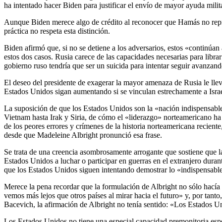
ha intentado hacer Biden para justificar el envío de mayor ayuda milit
Aunque Biden merece algo de crédito al reconocer que Hamás no represe
práctica no respeta esta distinción.
Biden afirmó que, si no se detiene a los adversarios, estos «contin
estos dos casos. Rusia carece de las capacidades necesarias para librar
gobierno ruso tendría que ser un suicida para intentar seguir avanzand
El deseo del presidente de exagerar la mayor amenaza de Rusia le lle
Estados Unidos sigan aumentando si se vinculan estrechamente a Israe
La suposición de que los Estados Unidos son la «nación indispensable
Vietnam hasta Irak y Siria, de cómo el «liderazgo» norteamericano ha 
de los peores errores y crímenes de la historia norteamericana recien
desde que Madeleine Albright pronunció esa frase.
Se trata de una creencia asombrosamente arrogante que sostiene que la
Estados Unidos a luchar o participar en guerras en el extranjero duran
que los Estados Unidos siguen intentando demostrar lo «indispensables
Merece la pena recordar que la formulación de Albright no sólo hac
vemos más lejos que otros países al mirar hacia el futuro» y, por tan
Bacevich, la afirmación de Albright no tenía sentido: «Los Estados Un
Los Estados Unidos no tiene una especial capacidad premonitoria esp