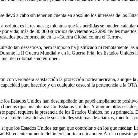
 se llevó a cabo sin tener en cuenta en absoluto los intereses de los Est
soluto, es la respuesta; mientras que las pérdidas se pueden calcular 
por vida; más de 30.000 suicidios de veteranos; 2.996 civiles muertos 
gastados posteriormente en la «Guerra Global contra el Terror».
sultado tan desastroso, pero tampoco ha justificado ni remotamente las 
Durante la II Guerra Mundial y en la Guerra Fría, los Estados Unidos li
 piel del colonialismo europeo.
on con verdadera satisfacción la protección norteamericana, aunque la a
capacidad para hacerlo; y en cualquier caso, si la pertenencia a la OTA
ue los Estados Unidos han desempeñado un papel ampliamente positivo h
 buenos ojos una alianza con Estados Unidos. Y aunque otros estados, 
te papel requiere la presencia de los Estados Unidos, no su primacía.
a la defensiva detrás de sus actuales sistemas de alianzas, mientras c
tre sí que los Estados Unidos tengan que controlar o en los que mediar.
r. El reciente aumento del interés norteamericano en África consiste pr