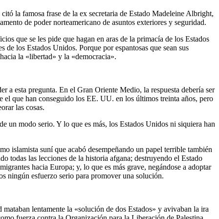
citó la famosa frase de la ex secretaria de Estado Madeleine Albright,
estamento de poder norteamericano de asuntos exteriores y seguridad.
icios que se les pide que hagan en aras de la primacía de los Estados
res de los Estados Unidos. Porque por espantosas que sean sus
hacia la «libertad» y la «democracia».
r a esta pregunta. En el Gran Oriente Medio, la respuesta debería ser
el que han conseguido los EE. UU. en los últimos treinta años, pero
orar las cosas.
 de un modo serio. Y lo que es más, los Estados Unidos ni siquiera han
smo islamista suní que acabó desempeñando un papel terrible también
do todas las lecciones de la historia afgana; destruyendo el Estado
 emigrantes hacia Europa; y, lo que es más grave, negándose a adoptar
años ningún esfuerzo serio para promover una solución.
ud mataban lentamente la «solución de dos Estados» y avivaban la ira
como fuerza contra la Organización para la Liberación de Palestina