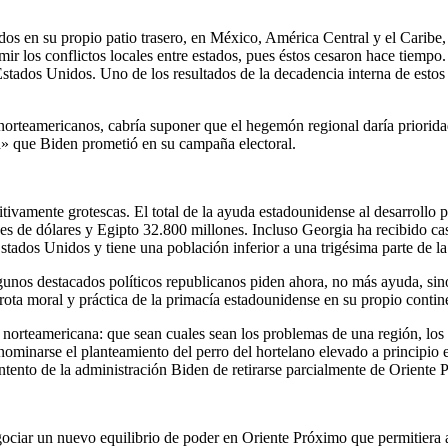
dos en su propio patio trasero, en México, América Central y el Caribe,
mir los conflictos locales entre estados, pues éstos cesaron hace tiemp
stados Unidos. Uno de los resultados de la decadencia interna de estos 
orteamericanos, cabría suponer que el hegemón regional daría prioridad a
dia» que Biden prometió en su campaña electoral.
itivamente grotescas. El total de la ayuda estadounidense al desarroll
es de dólares y Egipto 32.800 millones. Incluso Georgia ha recibido ca
Estados Unidos y tiene una población inferior a una trigésima parte de l
nos destacados políticos republicanos piden ahora, no más ayuda, sino
rrota moral y práctica de la primacía estadounidense en su propio contin
a norteamericana: que sean cuales sean los problemas de una región, lo
enominarse el planteamiento del perro del hortelano elevado a principio
 intento de la administración Biden de retirarse parcialmente de Oriente 
gociar un nuevo equilibrio de poder en Oriente Próximo que permitiera 