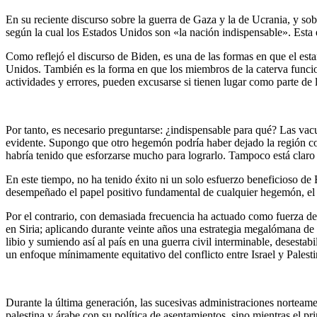
En su reciente discurso sobre la guerra de Gaza y la de Ucrania, y sob
según la cual los Estados Unidos son «la nación indispensable». Esta e
Como reflejó el discurso de Biden, es una de las formas en que el esta
Unidos. También es la forma en que los miembros de la caterva funcio
actividades y errores, pueden excusarse si tienen lugar como parte de
Por tanto, es necesario preguntarse: ¿indispensable para qué? Las va
evidente. Supongo que otro hegemón podría haber dejado la región co
habría tenido que esforzarse mucho para lograrlo. Tampoco está clar
En este tiempo, no ha tenido éxito ni un solo esfuerzo beneficioso de
desempeñado el papel positivo fundamental de cualquier hegemón, el 
Por el contrario, con demasiada frecuencia ha actuado como fuerza d
en Siria; aplicando durante veinte años una estrategia megalómana de c
libio y sumiendo así al país en una guerra civil interminable, desesta
un enfoque mínimamente equitativo del conflicto entre Israel y Palesti
Durante la última generación, las sucesivas administraciones norteame
palestina y árabe con su política de asentamientos, sino mientras el