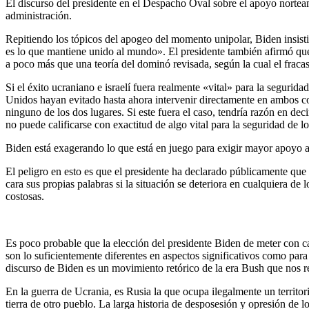
El discurso del presidente en el Despacho Oval sobre el apoyo norteame
administración.
Repitiendo los tópicos del apogeo del momento unipolar, Biden insist
es lo que mantiene unido al mundo». El presidente también afirmó que e
a poco más que una teoría del dominó revisada, según la cual el fracas
Si el éxito ucraniano e israelí fuera realmente «vital» para la segur
Unidos hayan evitado hasta ahora intervenir directamente en ambos con
ninguno de los dos lugares. Si este fuera el caso, tendría razón en dec
no puede calificarse con exactitud de algo vital para la seguridad de 
Biden está exagerando lo que está en juego para exigir mayor apoyo a
El peligro en esto es que el presidente ha declarado públicamente que e
cara sus propias palabras si la situación se deteriora en cualquiera 
costosas.
Es poco probable que la elección del presidente Biden de meter con c
son lo suficientemente diferentes en aspectos significativos como para 
discurso de Biden es un movimiento retórico de la era Bush que nos re
En la guerra de Ucrania, es Rusia la que ocupa ilegalmente un territori
tierra de otro pueblo. La larga historia de desposesión y opresión de 