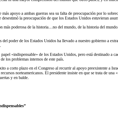
e más apoyo a ambas guerras sea su falta de preocupación por lo sobr
ente desestimó la preocupación de que los Estados Unidos estuvieran asu
ón más poderosa de la historia…no del mundo, de la historia del mundo
ites del poder de los Estados Unidos ha llevado a nuestro gobierno a ext
.
l papel «indispensable» de los Estados Unidos, pero está destinado a c
e los problemas internos de este país.
to a corto plazo en el Congreso al recurrir al apoyo preexistente a Isr
recursos norteamericanos. El presidente insiste en que se trata de una
uertas y en balde.
ndispensables”