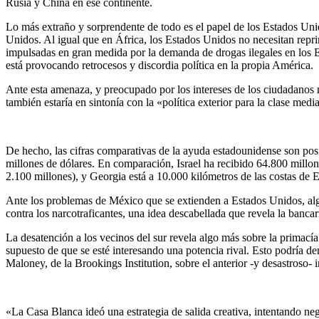
Rusia y China en ese continente.
Lo más extraño y sorprendente de todo es el papel de los Estados Uni
Unidos. Al igual que en África, los Estados Unidos no necesitan repri
impulsadas en gran medida por la demanda de drogas ilegales en los E
está provocando retrocesos y discordia política en la propia América.
Ante esta amenaza, y preocupado por los intereses de los ciudadanos n
también estaría en sintonía con la «política exterior para la clase me
De hecho, las cifras comparativas de la ayuda estadounidense son pos
millones de dólares. En comparación, Israel ha recibido 64.800 millon
2.100 millones), y Georgia está a 10.000 kilómetros de las costas de 
Ante los problemas de México que se extienden a Estados Unidos, algu
contra los narcotraficantes, una idea descabellada que revela la banca
La desatención a los vecinos del sur revela algo más sobre la primací
supuesto de que se esté interesando una potencia rival. Esto podría d
Maloney, de la Brookings Institution, sobre el anterior -y desastroso-
«La Casa Blanca ideó una estrategia de salida creativa, intentando ne