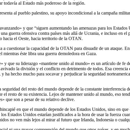
ar todavía al Estado más poderoso de la región.
nta al pueblo palestino, su apoyo incondicional a la campaña militar i
úan avanzando» y que “siguen aumentando las amenazas para los Estado
 una guerra ofensiva contra países más allá de Ucrania, e incluso en el 
o hacia el Oeste, hacia territorio de la OTAN.
va a cuestionar la capacidad de la OTAN para disuadir de un ataque. En
l mientras éste libra una guerra demoledora en Gaza.
» y que su liderazgo «mantiene unido al mundo» es un artículo de fe de
avivado la división y el conflicto en detrimento de todos. Esa creenci
te, y ha hecho mucho para socavar y perjudicar la seguridad norteamerica
 seguridad del resto del mundo depende de la constante interferencia de
te el resto de su existencia. Lejos de mantener unido al mundo, eso ten
» que son a pesar de su relativo declive.
ía hincapié en que el mundo depende de los Estados Unidos, sino en q
to, los Estados Unidos estarían justificados a la hora de usar la fuerz
idos no ven más lejos al mirar al futuro que Irlanda, Indonesia o cualqu
ecial ni una mayor comprensión del mundo que otros países, y en muchos