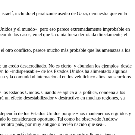
sraelí, incluido el paralizante asedio de Gaza, demuestra que en la
s Unidos y el mundo», pero eso parece extremadamente improbable en
peor de los casos, en el que Ucrania fuera derrotada directamente, el
 el otro conflicto, parece mucho más probable que las amenazas a los
 un credo desacreditado. No es cierto, y abundan los ejemplos, desde
a en lo «indispensable» de los Estados Unidos ha alimentado algunos
na y la comunidad internacional en los veinticinco años transcurridos
 los Estados Unidos. Cuando se aplica a la política, condena a los
drá un efecto desestabilizador y destructivo en muchas regiones, ya
ue dependía de los Estados Unidos porque «nos mantenemos erguidos y
a cuando lo considerasen oportuno. Tal como ha observado Andrew
ier otro país, por muy antiguo o recién nacido que sea».
 casos está dolorosamente claro que nuestros líderes tienen