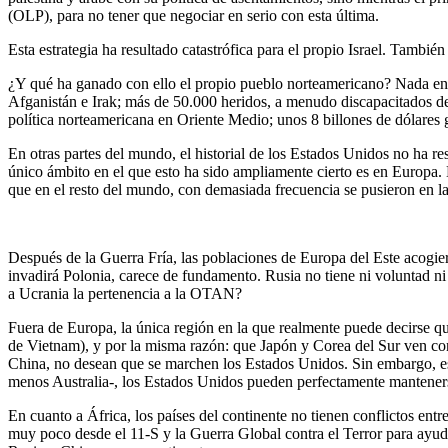
(OLP), para no tener que negociar en serio con esta última.
Esta estrategia ha resultado catastrófica para el propio Israel. También
¿Y qué ha ganado con ello el propio pueblo norteamericano? Nada en ab
Afganistán e Irak; más de 50.000 heridos, a menudo discapacitados de 
política norteamericana en Oriente Medio; unos 8 billones de dólares 
En otras partes del mundo, el historial de los Estados Unidos no ha re
único ámbito en el que esto ha sido ampliamente cierto es en Europa. 
que en el resto del mundo, con demasiada frecuencia se pusieron en la
Después de la Guerra Fría, las poblaciones de Europa del Este acogier
invadirá Polonia, carece de fundamento. Rusia no tiene ni voluntad ni 
a Ucrania la pertenencia a la OTAN?
Fuera de Europa, la única región en la que realmente puede decirse q
de Vietnam), y por la misma razón: que Japón y Corea del Sur ven con
China, no desean que se marchen los Estados Unidos. Sin embargo, es
menos Australia-, los Estados Unidos pueden perfectamente mantenerse 
En cuanto a África, los países del continente no tienen conflictos en
muy poco desde el 11-S y la Guerra Global contra el Terror para ayuda