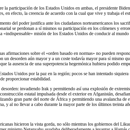
re la participación de los Estados Unidos en ambas, el presidente Biden 
s, en efecto, la creencia de acuerdo con la cual que vive y trabaja el 
mento del poder justifica ante los ciudadanos norteamericanos los sacrif
narial se perdonan a sí mismos su participación en los crímenes y erro
 la «indispensable» misión de los Estados Unidos de conducir al mundo 
cuas afirmaciones sobre el «orden basado en normas» no pueden responde
n un desorden aún mayor y a un coste todavía mayor para sí mismo que 
o que la ausencia de una superpotencia hegemónica hubiera podido empe
 Estados Unidos por la paz en la región; pocos se han intentado siquiera
de proporcionar estabilidad.
e desorden: invadiendo Irak y permitiendo así una explosión de extremi
onstrucción estatal impulsada desde el exterior en Afganistán, desafian
bilizando gran parte del norte de África y permitiendo una avalancha de
na, y al no llevar a cabo durante la mayor parte de los últimos treinta 
ricanas hicieron la vista gorda, no sólo mientras los gobiernos del Lik
 primer ministro Netanyahu ayudaba deliberadamente a levantar a Hamás 