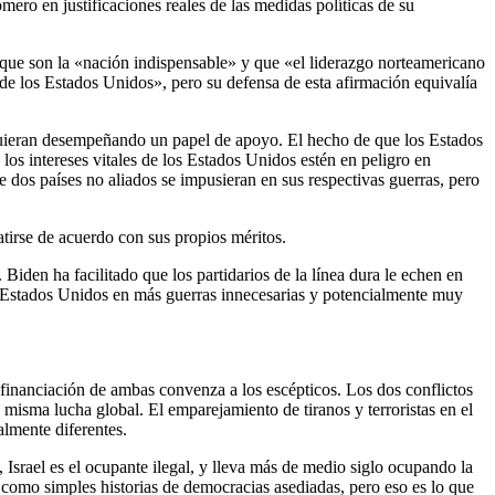
ero en justificaciones reales de las medidas políticas de su
rque son la «nación indispensable» y que «el liderazgo norteamericano
 de los Estados Unidos», pero su defensa de esta afirmación equivalía
siguieran desempeñando un papel de apoyo. El hecho de que los Estados
os intereses vitales de los Estados Unidos estén en peligro en
ue dos países no aliados se impusieran en sus respectivas guerras, pero
tirse de acuerdo con sus propios méritos.
Biden ha facilitado que los partidarios de la línea dura le echen en
los Estados Unidos en más guerras innecesarias y potencialmente muy
financiación de ambas convenza a los escépticos. Los dos conflictos
a misma lucha global. El emparejamiento de tiranos y terroristas en el
almente diferentes.
, Israel es el ocupante ilegal, y lleva más de medio siglo ocupando la
os como simples historias de democracias asediadas, pero eso es lo que