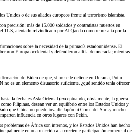
ados Unidos o de sus aliados europeos frente al terrorismo islamista.
con precisión: más de 15.000 soldados y contratistas muertos en
el 11-S, atentado reivindicado por Al Qaeda como represalia por la
afirmaciones sobre la necesidad de la primacía estadounidense. El
beraron Europa occidental y defendieron allí la democracia; mientras
firmación de Biden de que, si no se le detiene en Ucrania, Putin
N no es un elemento disuasorio suficiente, ¿qué sentido tenía ofrecer
asta la fecha es Asia Oriental (exceptuando, obviamente, la guerra
como Filipinas, desean ver un equilibrio entre los Estados Unidos y
 Dado que China no puede invadir Japón ni Corea del Sur -y mucho
omparten influencia en otros lugares con Pekín.
 Los problemas de África son internos, y los Estados Unidos han hecho
incipalmente en una reacción a la creciente participación comercial de