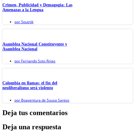
Crimen, Publicidad y Demagogia: Las
Amenazas a la Lengua
por
Sputnik
Asamblea Nacional Constituyente y
Asamblea Nacional
por
Fernando Soto Rojas
Colombia en llamas: el fin del
neoliberalismo será violento
por
Boaventura de Sousa Santos
Deja tus comentarios
Deja una respuesta