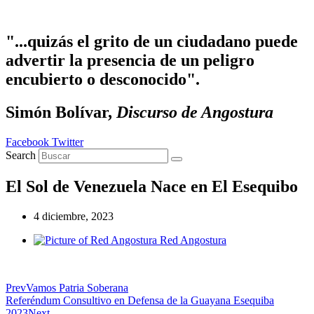
Ir
al
contenido
"...quizás el grito de un ciudadano puede
advertir la presencia de un peligro
encubierto o desconocido".
Simón Bolívar,
Discurso de Angostura
Facebook
Twitter
Search
El Sol de Venezuela Nace en El Esequibo
4 diciembre, 2023
Red Angostura
Prev
Vamos Patria Soberana
Referéndum Consultivo en Defensa de la Guayana Esequiba
2023
Next