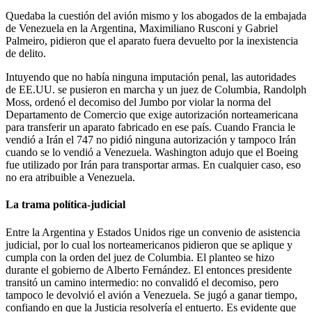
Quedaba la cuestión del avión mismo y los abogados de la embajada
de Venezuela en la Argentina, Maximiliano Rusconi y Gabriel
Palmeiro, pidieron que el aparato fuera devuelto por la inexistencia
de delito.
Intuyendo que no había ninguna imputación penal, las autoridades
de EE.UU. se pusieron en marcha y un juez de Columbia, Randolph
Moss, ordenó el decomiso del Jumbo por violar la norma del
Departamento de Comercio que exige autorización norteamericana
para transferir un aparato fabricado en ese país. Cuando Francia le
vendió a Irán el 747 no pidió ninguna autorización y tampoco Irán
cuando se lo vendió a Venezuela. Washington adujo que el Boeing
fue utilizado por Irán para transportar armas. En cualquier caso, eso
no era atribuible a Venezuela.
La trama política-judicial
Entre la Argentina y Estados Unidos rige un convenio de asistencia
judicial, por lo cual los norteamericanos pidieron que se aplique y
cumpla con la orden del juez de Columbia. El planteo se hizo
durante el gobierno de Alberto Fernández. El entonces presidente
transitó un camino intermedio: no convalidó el decomiso, pero
tampoco le devolvió el avión a Venezuela. Se jugó a ganar tiempo,
confiando en que la Justicia resolvería el entuerto. Es evidente que