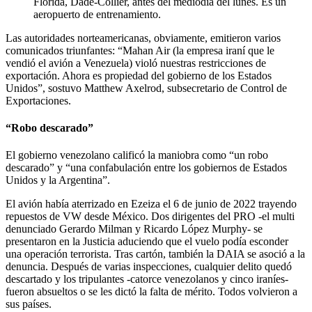
Florida, Dade-Collier, antes del mediodía del lunes. Es un
aeropuerto de entrenamiento.
Las autoridades norteamericanas, obviamente, emitieron varios
comunicados triunfantes: “Mahan Air (la empresa iraní que le
vendió el avión a Venezuela) violó nuestras restricciones de
exportación. Ahora es propiedad del gobierno de los Estados
Unidos”, sostuvo Matthew Axelrod, subsecretario de Control de
Exportaciones.
“Robo descarado”
El gobierno venezolano calificó la maniobra como “un robo
descarado” y “una confabulación entre los gobiernos de Estados
Unidos y la Argentina”.
El avión había aterrizado en Ezeiza el 6 de junio de 2022 trayendo
repuestos de VW desde México. Dos dirigentes del PRO -el multi
denunciado Gerardo Milman y Ricardo López Murphy- se
presentaron en la Justicia aduciendo que el vuelo podía esconder
una operación terrorista. Tras cartón, también la DAIA se asoció a la
denuncia. Después de varias inspecciones, cualquier delito quedó
descartado y los tripulantes -catorce venezolanos y cinco iraníes-
fueron absueltos o se les dictó la falta de mérito. Todos volvieron a
sus países.