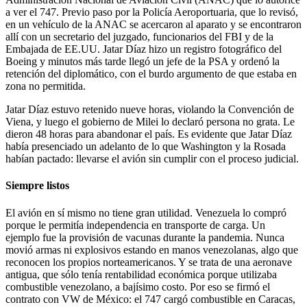
a ver el 747. Previo paso por la Policía Aeroportuaria, que lo revisó,
en un vehículo de la ANAC se acercaron al aparato y se encontraron
allí con un secretario del juzgado, funcionarios del FBI y de la
Embajada de EE.UU. Jatar Díaz hizo un registro fotográfico del
Boeing y minutos más tarde llegó un jefe de la PSA y ordenó la
retención del diplomático, con el burdo argumento de que estaba en
zona no permitida.
Jatar Díaz estuvo retenido nueve horas, violando la Convención de
Viena, y luego el gobierno de Milei lo declaró persona no grata. Le
dieron 48 horas para abandonar el país. Es evidente que Jatar Díaz
había presenciado un adelanto de lo que Washington y la Rosada
habían pactado: llevarse el avión sin cumplir con el proceso judicial.
Siempre listos
El avión en sí mismo no tiene gran utilidad. Venezuela lo compró
porque le permitía independencia en transporte de carga. Un
ejemplo fue la provisión de vacunas durante la pandemia. Nunca
movió armas ni explosivos estando en manos venezolanas, algo que
reconocen los propios norteamericanos. Y se trata de una aeronave
antigua, que sólo tenía rentabilidad económica porque utilizaba
combustible venezolano, a bajísimo costo. Por eso se firmó el
contrato con VW de México: el 747 cargó combustible en Caracas,