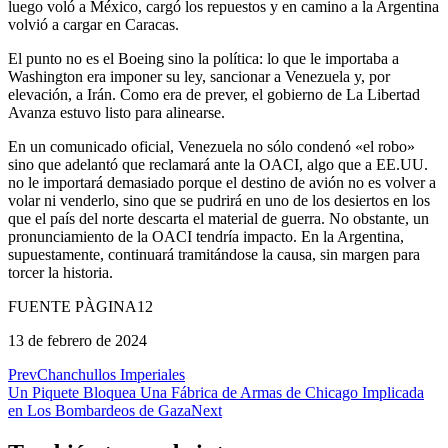
luego voló a México, cargó los repuestos y en camino a la Argentina
volvió a cargar en Caracas.
El punto no es el Boeing sino la política: lo que le importaba a
Washington era imponer su ley, sancionar a Venezuela y, por
elevación, a Irán. Como era de prever, el gobierno de La Libertad
Avanza estuvo listo para alinearse.
En un comunicado oficial, Venezuela no sólo condenó «el robo»
sino que adelantó que reclamará ante la OACI, algo que a EE.UU.
no le importará demasiado porque el destino de avión no es volver a
volar ni venderlo, sino que se pudrirá en uno de los desiertos en los
que el país del norte descarta el material de guerra. No obstante, un
pronunciamiento de la OACI tendría impacto. En la Argentina,
supuestamente, continuará tramitándose la causa, sin margen para
torcer la historia.
FUENTE PÀGINA12
13 de febrero de 2024
Prev
Chanchullos Imperiales
Un Piquete Bloquea Una Fábrica de Armas de Chicago Implicada
en Los Bombardeos de Gaza
Next