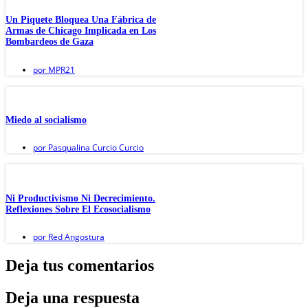
Un Piquete Bloquea Una Fábrica de
Armas de Chicago Implicada en Los
Bombardeos de Gaza
por
MPR21
Miedo al socialismo
por
Pasqualina Curcio Curcio
Ni Productivismo Ni Decrecimiento.
Reflexiones Sobre El Ecosocialismo
por
Red Angostura
Deja tus comentarios
Deja una respuesta