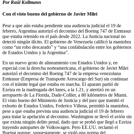
Por Raúl Kollmann
Con el visto bueno del gobierno de Javier Milei
Pese a que aún estaba pendiente una audiencia judicial el 19 de
febrero, Argentina autorizó el decomiso del Boeing 747 de Emtrasur
que estaba retenido en el país desde 2022. La Justicia nacional no
detectó ningún ilícito. El gobierno de Venezuela calificó la maniobra
como “un robo descarado” y “una confabulación entre los gobiernos
de Estados Unidos y la Argentina”.
En un nuevo gesto de alineamiento con Estados Unidos y, en
especial con la derecha norteamericana, el gobierno de Javier Milei
autorizó el decomiso del Boeing 747 de la empresa venezolana
Emtrasur (Empresa de Transporte Aerocargo del Sur) sin continuar
con el trámite legal que estaba en marcha. El aparato partió de
Ezeiza en la madrugada del lunes, a la 1.21, y aterrizó en un
aeropuerto de La Florida, Dade-Collier, a 80 kilómetros de Miami.
El visto bueno del Ministerio de Justicia y del juez que tramitó el
exhorto de Estados Unidos, Federico Villena, permitió la maniobra,
pese a que estaba prevista una audiencia judicial el 19 de febrero
para tratar la apelación al decomiso. Washington se llevó el avión sin
que exista ningún delito penal, dado que se probó que llegó a Ezeiza
trayendo autopartes de Volkswagen. Pero EE.UU. reclamó el
Boeing porque, supuestamente, se violó una norma del