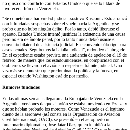
no quiso otro conflicto con Estados Unidos o que se lo tildara de
favorecer a Irán o a Venezuela.
“Se cometió una barbaridad judicial -sostuvo Rusconi-. Esto arrancó
con infundadas sospechas sobre el vuelo hacia la Argentina y se
probó que no hubo ningún delito. Por lo tanto, debió liberarse el
aparato. Estados Unidos intentó justificar la existencia de una causa,
pero no era de índole penal, por lo tanto nunca debió usarse el
convenio bilateral de asistencia judicial. Ese convenio sólo rige para
casos penales. Seguiremos la batalla judicial”, redondeó el abogado.
En el expediente estaba prevista una audiencia de apelación el 19 de
febrero, de manera que los estadounidenses, en complicidad con el
Gobierno, se llevaron el avión sin respetar el trámite judicial. Una
vez más se demuestra que predominan la política y la fuerza, en
especial cuando Washington está de por medio.
Rumores fundados
En las últimas semanas llegaron a la Embajada de Venezuela en la
Argentina versiones de que el avión se estaba moviendo en Ezeiza y
que se habían probado los motores. Como Venezuela es el legítimo
dueño de la aeronave (así consta en la Organización de Aviación
Civil Internacional, OACI), se presentó en el aeropuerto un
funcionario diplomático, José Jatar Díaz, quien le pidió a la
Administración Nacional de Aviación Civil (ANAC) que lo autorice