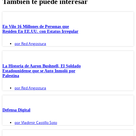
También te puede interesar
En Vilo 16 Millones de Personas que
Residen En EE.UU. con Estatus Irregular
por
Red Angostura
La Historia de Aaron Bushnell, El Soldado
Estadounidense que se Auto Inmoló por
Palestina
por
Red Angostura
Defensa Digital
por
Vladimir Castillo Soto