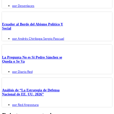
por
Desenlaces
Ecuador al Borde del Abismo Político Y
Social
por
Andrés Chiriboga Sergio Pascual
La Pregunta No es Si Pedro Sánchez se
Queda o Se Va
por
Diario Red
Análisis de “La Estrategia de Defensa
Nacional de EE. UU. 2026”
por
Red Angostura