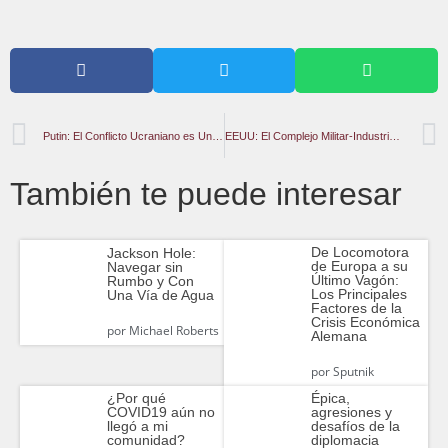
Putin: El Conflicto Ucraniano es Una «Cuestión de Vida o Muerte» Para Rusia
EEUU: El Complejo Militar-Industrial En La Actualidad
También te puede interesar
De Locomotora
Jackson Hole:
de Europa a su
Navegar sin
Último Vagón:
Rumbo y Con
Los Principales
Una Vía de Agua
Factores de la
Crisis Económica
por
Michael Roberts
Alemana
por
Sputnik
¿Por qué
Épica,
COVID19 aún no
agresiones y
llegó a mi
desafíos de la
comunidad?
diplomacia