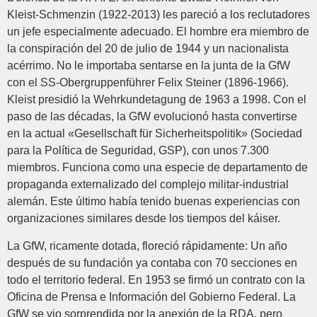
Kleist-Schmenzin (1922-2013) les pareció a los reclutadores
un jefe especialmente adecuado. El hombre era miembro de
la conspiración del 20 de julio de 1944 y un nacionalista
acérrimo. No le importaba sentarse en la junta de la GfW
con el SS-Obergruppenführer Felix Steiner (1896-1966).
Kleist presidió la Wehrkundetagung de 1963 a 1998. Con el
paso de las décadas, la GfW evolucionó hasta convertirse
en la actual «Gesellschaft für Sicherheitspolitik» (Sociedad
para la Política de Seguridad, GSP), con unos 7.300
miembros. Funciona como una especie de departamento de
propaganda externalizado del complejo militar-industrial
alemán. Este último había tenido buenas experiencias con
organizaciones similares desde los tiempos del káiser.
La GfW, ricamente dotada, floreció rápidamente: Un año
después de su fundación ya contaba con 70 secciones en
todo el territorio federal. En 1953 se firmó un contrato con la
Oficina de Prensa e Información del Gobierno Federal. La
GfW se vio sorprendida por la anexión de la RDA, pero