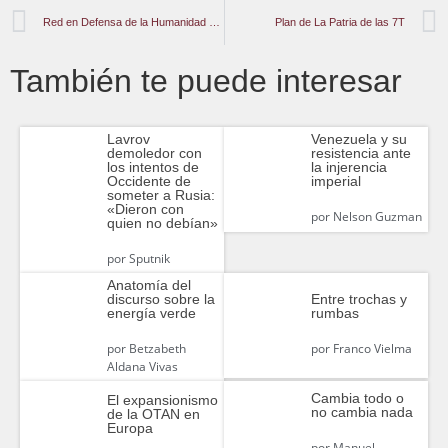
Red en Defensa de la Humanidad -REDH- Expresa su Repudio al Asalto a la Embajada de México en Ecuador
Plan de La Patria de las 7T
También te puede interesar
Lavrov
Venezuela y su
demoledor con
resistencia ante
los intentos de
la injerencia
Occidente de
imperial
someter a Rusia:
«Dieron con
por
Nelson Guzman
quien no debían»
por
Sputnik
Anatomía del
discurso sobre la
Entre trochas y
energía verde
rumbas
por
Betzabeth
por
Franco Vielma
Aldana Vivas
Cambia todo o
El expansionismo
no cambia nada
de la OTAN en
Europa‎
por
Manuel