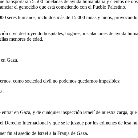
 que transportarán 5.500 toneladas de ayuda humanitaria y cientos de 
denunciar el genocidio que está cometiendo con el Pueblo Palestino.
000 seres humanos, incluidos más de 15.000 niñas y niños, provocando
n civil destruyendo hospitales, hogares, instalaciones de ayuda humani
 ellas menores de edad.
o en Gaza.
biernos, como sociedad civil no podemos quedarnos impasibles:
a.
ntrar en Gaza, y de cualquier inspección israelí de nuestra carga, que 
 el Derecho Internacional y que se le juzgue por los crímenes de lesa 
r fin al asedio de Israel a la Franja de Gaza.