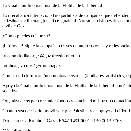
La Coalición Internacional de la Flotilla de la Libertad
Es una alianza internacional no partidista de campañas que defienden
palestinas de libertad, justicia e igualdad. Nuestras misiones de acci
civil de Gaza.
¿Cómo puedes colaborar?
¡Infórmate! Sigue la campaña a través de nuestras webs y redes social
freedomflotilla.org / @gazafreedomflotilla
rumboagaza.org / @rumboagaza
Comparte la información con otras personas (familiares, amistades, e
Apoya la Coalición Internacional de la Flotilla de la Libertad ponién
sociales.
Organiza actos para recaudar fondos y concienciar. Haz una donación 
Cuando sea necesario, movilízate por Palestina y en apoyo a la Flotilla
Donaciones a Rumbo a Gaza: ES42 1491 0001 2130 0013 7763
Más información: