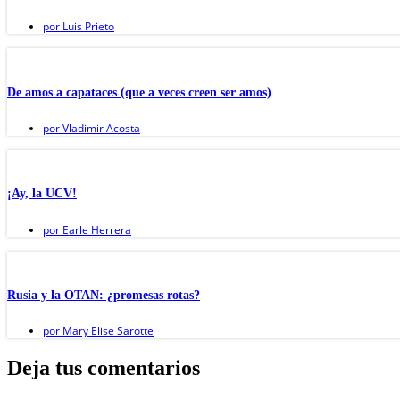
por
Luis Prieto
De amos a capataces (que a veces creen ser amos)
por
Vladimir Acosta
¡Ay, la UCV!
por
Earle Herrera
Rusia y la OTAN: ¿promesas rotas?
por
Mary Elise Sarotte
Deja tus comentarios