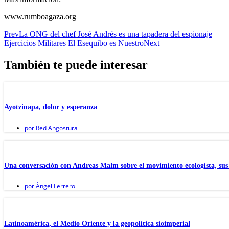
www.rumboagaza.org
Prev
La ONG del chef José Andrés es una tapadera del espionaje
Ejercicios Militares El Esequibo es Nuestro
Next
También te puede interesar
Ayotzinapa, dolor y esperanza
por
Red Angostura
Una conversación con Andreas Malm sobre el movimiento ecologista, sus 
por
Àngel Ferrero
Latinoamérica, el Medio Oriente y la geopolítica sioimperial