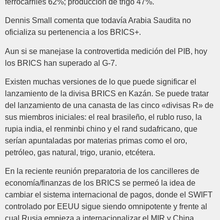
ferrocarriles 62%; producción de trigo 47%.
Dennis Small comenta que todavía Arabia Saudita no
oficializa su pertenencia a los BRICS+.
Aun si se manejase la controvertida medición del PIB, hoy
los BRICS han superado al G-7.
Existen muchas versiones de lo que puede significar el
lanzamiento de la divisa BRICS en Kazán. Se puede tratar
del lanzamiento de una canasta de las cinco «divisas R» de
sus miembros iniciales: el real brasileño, el rublo ruso, la
rupia india, el renminbi chino y el rand sudafricano, que
serían apuntaladas por materias primas como el oro,
petróleo, gas natural, trigo, uranio, etcétera.
En la reciente reunión preparatoria de los cancilleres de
economía/finanzas de los BRICS se permeó la idea de
cambiar el sistema internacional de pagos, donde el SWIFT
controlado por EEUU sigue siendo omnipotente y frente al
cual Rusia empieza a internacionalizar el MIR y China