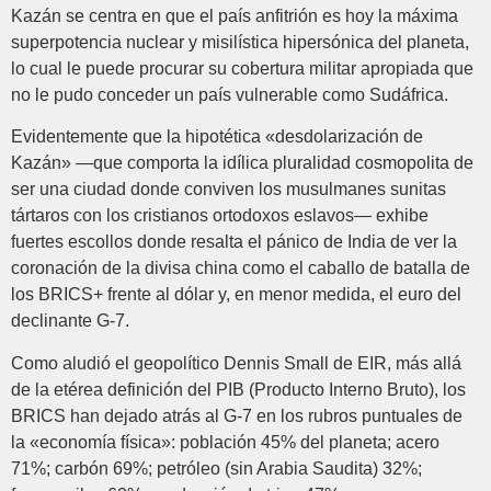
Kazán se centra en que el país anfitrión es hoy la máxima
superpotencia nuclear y misilística hipersónica del planeta,
lo cual le puede procurar su cobertura militar apropiada que
no le pudo conceder un país vulnerable como Sudáfrica.
Evidentemente que la hipotética «desdolarización de
Kazán» —que comporta la idílica pluralidad cosmopolita de
ser una ciudad donde conviven los musulmanes sunitas
tártaros con los cristianos ortodoxos eslavos— exhibe
fuertes escollos donde resalta el pánico de India de ver la
coronación de la divisa china como el caballo de batalla de
los BRICS+ frente al dólar y, en menor medida, el euro del
declinante G-7.
Como aludió el geopolítico Dennis Small de EIR, más allá
de la etérea definición del PIB (Producto Interno Bruto), los
BRICS han dejado atrás al G-7 en los rubros puntuales de
la «economía física»: población 45% del planeta; acero
71%; carbón 69%; petróleo (sin Arabia Saudita) 32%;