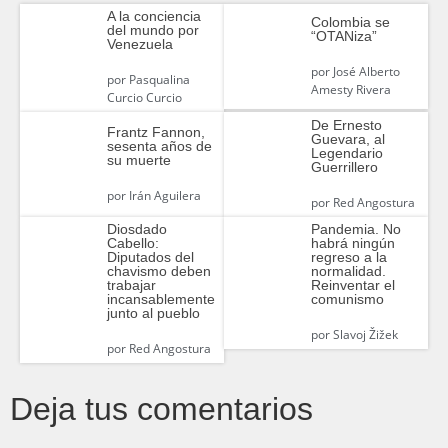
A la conciencia
Colombia se
del mundo por
“OTANiza”
Venezuela
por
José Alberto
por
Pasqualina
Amesty Rivera
Curcio Curcio
De Ernesto
Frantz Fannon,
Guevara, al
sesenta años de
Legendario
su muerte
Guerrillero
por
Irán Aguilera
por
Red Angostura
Diosdado
Pandemia. No
Cabello:
habrá ningún
Diputados del
regreso a la
chavismo deben
normalidad.
trabajar
Reinventar el
incansablemente
comunismo
junto al pueblo
por
Slavoj Žižek
por
Red Angostura
Deja tus comentarios