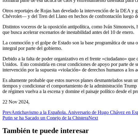
formaría parte de esa táctica de caos y enfrentamiento diseñada para 
Otros reportajes de Rojas han develado la intervención de la DEA y gr
Chévrolet— y del Tren del Llano en hechos de confrontación luego del 
Distintos voceros de la oposición antipolítica, como Iván Simonovis, 
que busca acelerar escenarios de inestabilidad antes del 10 de enero.
La conmoción y el golpe de Estado son la base programática de una opo
integral por parte del gobierno.
Debido a la falta de poder organizativo en el frente «ciudadano» que 
Unidos. Esto consistiría en crear condiciones de apoyo por parte de s
intervención por la supuesta «violación» de derechos humanos a los a
Es altamente probable que estos nuevos planes desmantelados sean una 
tiempos y condicionar el comportamiento de la administración Trump h
de régimen vuelva a la escena y domine el paisaje político desde el pr
22 Nov 2024,
Prev
Antichavismo a la Española. Aniversario de Hugo Chávez en Es
Putin se ha Sacado un Conejo de la Chistera
Next
También te puede interesar