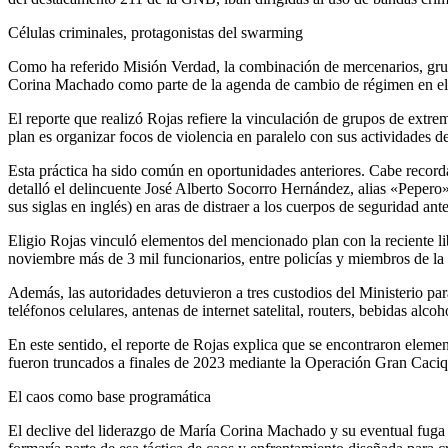
Células criminales, protagonistas del swarming
Como ha referido Misión Verdad, la combinación de mercenarios, grup
Corina Machado como parte de la agenda de cambio de régimen en el 
El reporte que realizó Rojas refiere la vinculación de grupos de extre
plan es organizar focos de violencia en paralelo con sus actividades de
Esta práctica ha sido común en oportunidades anteriores. Cabe recor
detalló el delincuente José Alberto Socorro Hernández, alias «Pepero
sus siglas en inglés) en aras de distraer a los cuerpos de seguridad ante
Eligio Rojas vinculó elementos del mencionado plan con la reciente l
noviembre más de 3 mil funcionarios, entre policías y miembros de l
Además, las autoridades detuvieron a tres custodios del Ministerio pa
teléfonos celulares, antenas de internet satelital, routers, bebidas alc
En este sentido, el reporte de Rojas explica que se encontraron elemen
fueron truncados a finales de 2023 mediante la Operación Gran Caciqu
El caos como base programática
El declive del liderazgo de María Corina Machado y su eventual fuga d