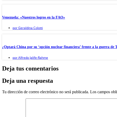
Venezuela: «Nuestros logros en la FAO»
por
Geraldina Colotti
¿Optará China por su ‘opción nuclear financiera’ frente a la guerra de
por
Alfredo Jalife-Rahme
Deja tus comentarios
Deja una respuesta
Tu dirección de correo electrónico no será publicada.
Los campos obli