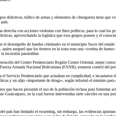
os delictivos, tráfico de armas y elementos de ciberguerra tiene que v
país.
ma derecha con acciones violentas con fines políticos, para lo cual los
lictivas, aprovechando la logística que esos grupos poseen y el conocimi
dar el desempeño de bandas criminales en el municipio Sucre del estad
», quien aseguró que los tiroteos en la zona eran una «cortina de humo»
 la incursión paramilitar.
iberación del Centro Penitenciario Región Centro Oriental, mejor cono
a Fuerza Armada Nacional Bolivariana (FANB), tomaron control del penal
ra el Servicio Penitenciario que actuaban en complicidad, e incautaron 
ohólicas y un alijo «importante de droga», según informó el ministro para
tos que hacen presumir el uso de la población reclusa para fomentar act
e Guaicaipuro, en la cual fueron intervenidas siete cárceles en una jor
el país han limitado el swarming, sin embargo, las evidencias apuntan 