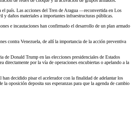
guración de redes de choque y la activación de grupos armados.
en el país. Las acciones del Tren de Aragua —reconvertida en Los
l y daños materiales a importantes infraestructuras públicas.
ciones e incautaciones han confirmado el desarrollo de un plan armado
es contra Venezuela, de allí la importancia de la acción preventiva
oria de Donald Trump en las elecciones presidenciales de Estados
ea directamente por la vía de operaciones encubiertas o apelando a la
an decidido pisar el acelerador con la finalidad de adelantar los
de la oposición deposita sus esperanzas para que la agenda de cambio