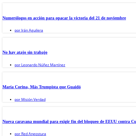
Numerólogos en acción para opacar la victoria del 21 de noviembre
por
Irán Aguilera
No hay atajo sin trabajo
por
Leonardo Núñez Martínez
María Corina, Más Trumpista que Guaidó
por
Misión Verdad
Nueva caravana mundial para exigir fin del bloqueo de EEUU contra C
por
Red Angostura