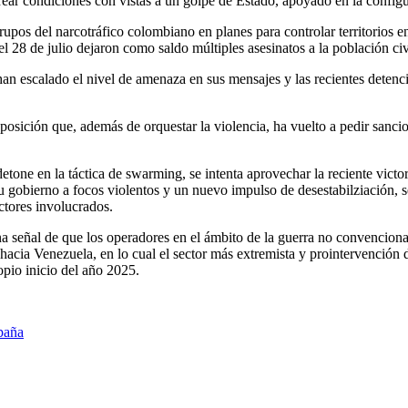
crear condiciones con vistas a un golpe de Estado, apoyado en la confi
upos del narcotráfico colombiano en planes para controlar territorios 
28 de julio dejaron como saldo múltiples asesinatos a la población civi
han escalado el nivel de amenaza en sus mensajes y las recientes deten
sición que, además de orquestar la violencia, ha vuelto a pedir sancion
detone en la táctica de swarming, se intenta aprovechar la reciente vict
u gobierno a focos violentos y un nuevo impulso de desestabilziación, s
ctores involucrados.
señal de que los operadores en el ámbito de la guerra no convencional h
acia Venezuela, en lo cual el sector más extremista y prointervención 
opio inicio del año 2025.
paña