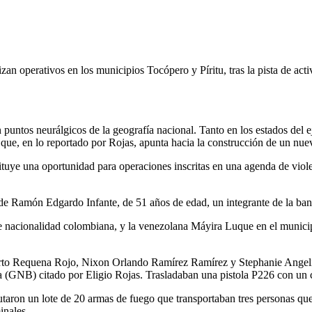
lizan operativos en los municipios Tocópero y Píritu, tras la pista de a
untos neurálgicos de la geografía nacional. Tanto en los estados del ej
 que, en lo reportado por Rojas, apunta hacia la construcción de un nu
ituye una oportunidad para operaciones inscritas en una agenda de viole
 de Ramón Edgardo Infante, de 51 años de edad, un integrante de la ba
e nacionalidad colombiana, y la venezolana Máyira Luque en el munic
erto Requena Rojo, Nixon Orlando Ramírez Ramírez y Stephanie Angelin
a (GNB) citado por Eligio Rojas. Trasladaban una pistola P226 con un 
autaron un lote de 20 armas de fuego que transportaban tres personas que
inales.