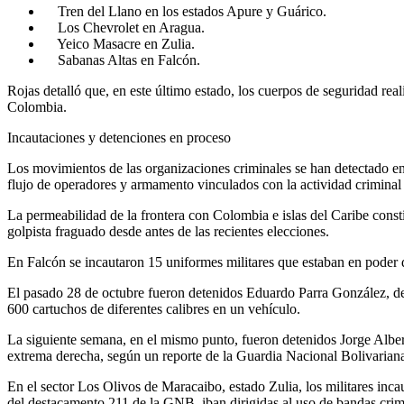
Tren del Llano en los estados Apure y Guárico.
Los Chevrolet en Aragua.
Yeico Masacre en Zulia.
Sabanas Altas en Falcón.
Rojas detalló que, en este último estado, los cuerpos de seguridad rea
Colombia.
Incautaciones y detenciones en proceso
Los movimientos de las organizaciones criminales se han detectado en p
flujo de operadores y armamento vinculados con la actividad criminal
La permeabilidad de la frontera con Colombia e islas del Caribe const
golpista fraguado desde antes de las recientes elecciones.
En Falcón se incautaron 15 uniformes militares que estaban en poder
El pasado 28 de octubre fueron detenidos Eduardo Parra González, d
600 cartuchos de diferentes calibres en un vehículo.
La siguiente semana, en el mismo punto, fueron detenidos Jorge Alb
extrema derecha, según un reporte de la Guardia Nacional Bolivarian
En el sector Los Olivos de Maracaibo, estado Zulia, los militares inc
del destacamento 211 de la GNB, iban dirigidas al uso de bandas crim