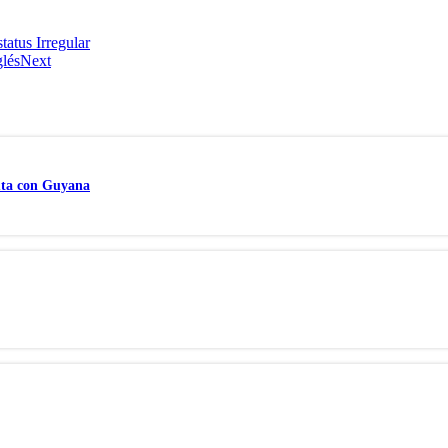
atus Irregular
lés
Next
uta con Guyana