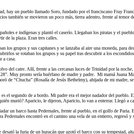
rinidad, hay un pueblo llamado Soro, fundado por el franciscano Fray Fr
icios también se movieron un poco más, tierra adentro, frente al temor d
añoles e indígenas y plantó el caserío. Llegaban los piratas y el puebl
ir de la plaza. Eran tres calles.
ban los grupos y sus capitanes y se lanzaba al aire una moneda, para dec
rirlos se rotaban los grupos y su papel tras descubrir a los escondidos 
r a casa.
olvo del catre. Allí, frente a las cercanas luces de Trinidad por la noch
 28”. Muy pronto sería huérfano de madre y padre. Mi mamá Juana Manei
amoró de “Chucha” (Rosalía de Jesús Bethelmy), ahijada de mi madre, se 
e es el segundo de a bordo. Mi padre era el mejor nadador del pueblo.
quién murió? Aparicio, le dijeron, Aparicio, lo van a enterrar. Llegó a 
dar un barco hasta Pedernales, frente al pueblo, en el golfo de Paria
Pedernales encontró en el camino una vela de un entierro, regresó y se 
e desató la furia de un huracán que azotó el barco con su tempestad, al