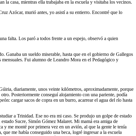
 la casa, mientras ella trabajaba en la escuela y visitaba los vecinos.
z Azócar, murió antes, yo asistí a su entierro. Encontré que lo
na falta. Los paró a todos frente a un espejo, observó a quien
ado. Ganaba un sueldo miserable, hasta que en el gobierno de Gallegos
ares mensuales. Fui alumno de Leandro Mora en el Pedagógico y
 Gúiria, diariamente, unos veinte kilómetros, aproximadamente, porque
y otro. Posteriormente conseguí alojamiento con una pariente, podía
eón: cargar sacos de copra en un burro, acarrear el agua del río hasta
studiar a Trinidad. Ese no era mi caso. Se produjo un golpe de estado
 del estado Sucre, Simón Gómez Malaret. Mi mamá era amiga de
ca y me monté por primera vez en un avión, al que la gente le tenía
, que me había conseguido una beca, logré ingresar a la escuela