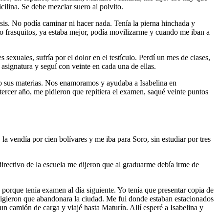
cilina. Se debe mezclar suero al polvito.
osis. No podía caminar ni hacer nada. Tenía la pierna hinchada y
tro frasquitos, ya estaba mejor, podía movilizarme y cuando me iban a
sexuales, sufría por el dolor en el testículo. Perdí un mes de clases,
signatura y seguí con veinte en cada una de ellas.
o sus materias. Nos enamoramos y ayudaba a Isabelina en
rcer año, me pidieron que repitiera el examen, saqué veinte puntos
la vendía por cien bolívares y me iba para Soro, sin estudiar por tres
irectivo de la escuela me dijeron que al graduarme debía irme de
 porque tenía examen al día siguiente. Yo tenía que presentar copia de
xigieron que abandonara la ciudad. Me fui donde estaban estacionados
un camión de carga y viajé hasta Maturín. Allí esperé a Isabelina y