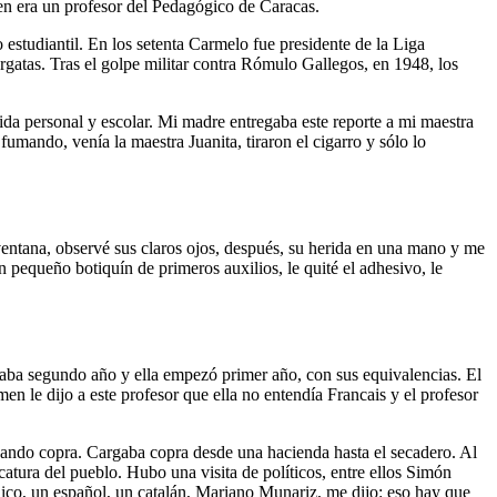
en era un profesor del Pedagógico de Caracas.
studiantil. En los setenta Carmelo fue presidente de la Liga
rgatas. Tras el golpe militar contra Rómulo Gallegos, en 1948, los
ida personal y escolar. Mi madre entregaba este reporte a mi maestra
umando, venía la maestra Juanita, tiraron el cigarro y sólo lo
ventana, observé sus claros ojos, después, su herida en una mano y me
pequeño botiquín de primeros auxilios, le quité el adhesivo, le
diaba segundo año y ella empezó primer año, con sus equivalencias. El
en le dijo a este profesor que ella no entendía Francais y el profesor
rgando copra. Cargaba copra desde una hacienda hasta el secadero. Al
catura del pueblo. Hubo una visita de políticos, entre ellos Simón
co, un español, un catalán, Mariano Munariz, me dijo: eso hay que