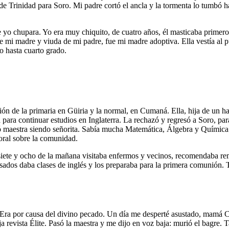
e Trinidad para Soro. Mi padre cortó el ancla y la tormenta lo tumbó ha
 yo chupara. Yo era muy chiquito, de cuatro años, él masticaba primer
e mi madre y viuda de mi padre, fue mi madre adoptiva. Ella vestía al
o hasta cuarto grado.
ión de la primaria en Güiria y la normal, en Cumaná. Ella, hija de un 
a para continuar estudios en Inglaterra. La rechazó y regresó a Soro, par
ó maestra siendo señorita. Sabía mucha Matemática, Álgebra y Química y
moral sobre la comunidad.
 siete y ocho de la mañana visitaba enfermos y vecinos, recomendaba r
esados daba clases de inglés y los preparaba para la primera comunión. To
. Era por causa del divino pecado. Un día me desperté asustado, mamá 
 revista Élite. Pasó la maestra y me dijo en voz baja: murió el bagre. 