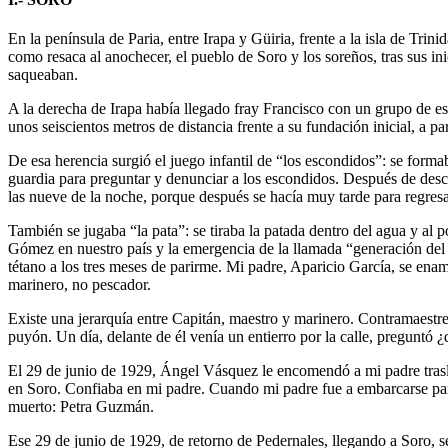
En la península de Paria, entre Irapa y Güiria, frente a la isla de T
como resaca al anochecer, el pueblo de Soro y los soreños, tras sus in
saqueaban.
A la derecha de Irapa había llegado fray Francisco con un grupo de esp
unos seiscientos metros de distancia frente a su fundación inicial, a part
De esa herencia surgió el juego infantil de “los escondidos”: se forma
guardia para preguntar y denunciar a los escondidos. Después de descub
las nueve de la noche, porque después se hacía muy tarde para regresa
También se jugaba “la pata”: se tiraba la patada dentro del agua y al p
Gómez en nuestro país y la emergencia de la llamada “generación del
tétano a los tres meses de parirme. Mi padre, Aparicio García, se en
marinero, no pescador.
Existe una jerarquía entre Capitán, maestro y marinero. Contramaestr
puyón. Un día, delante de él venía un entierro por la calle, preguntó ¿
El 29 de junio de 1929, Ángel Vásquez le encomendó a mi padre trasla
en Soro. Confiaba en mi padre. Cuando mi padre fue a embarcarse para 
muerto: Petra Guzmán.
Ese 29 de junio de 1929, de retorno de Pedernales, llegando a Soro, s