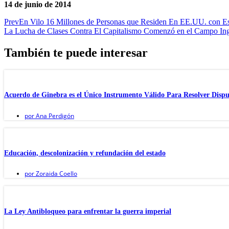
14 de junio de 2014
Prev
En Vilo 16 Millones de Personas que Residen En EE.UU. con Est
La Lucha de Clases Contra El Capitalismo Comenzó en el Campo Ing
También te puede interesar
Acuerdo de Ginebra es el Único Instrumento Válido Para Resolver Disp
por
Ana Perdigón
Educación, descolonización y refundación del estado
por
Zoraida Coello
La Ley Antibloqueo para enfrentar la guerra imperial