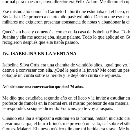
normal para maestros, cuyo director era Félix Ádam. Me dieron el cup
Ese mismo año conocí a Carmelo Laborit que estudiaba en el liceo, er
Socialista. De primero a cuarto año pasé eximido. Decían que eso era 
militares me exigieron presentar constancia de notas y abandonar la c
Quedé sin beca y comencé a comer en la casa de Isabelina Silva. Todos
Juanita y ella me aconsejaba, sigue palante. Todo lo que apliqué en Gü
recogieron después que ella había pasado.
IV.- ISABELINA EN LA VENTANA
Isabelina Silva Ortiz era una chamita de veintidós años, igual que yo
detuve a conversar con ella. ¿Qué le pasó a la joven? Me comí un pesc
coloqué un curita sobre la herida y le dejé otro curita de repuesto.
Así iniciamos una conversación que duró 76 años.
Me dijo que estudiaba segundo año en el liceo y la invité a estudiar 
profesor de francés en la normal era el mismo profesor de esa materia 
le respondió: si siques diciendo Francais, yo te voy a raspais.
Cuando ella iba a empezar a estudiar en la normal, habían iniciado c
llevar una carga, el burro brincó, me provocó un salto, caí sobre el si
Gómez Malaret. El nuevo médico dijo que mi herida era grave. Me hos