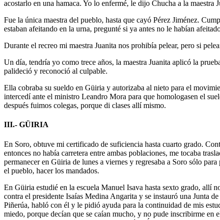
acostarlo en una hamaca. Yo lo enfermé, le dijo Chucha a la maestra Jua
Fue la única maestra del pueblo, hasta que cayó Pérez Jiménez. Cumpl
estaban afeitando en la urna, pregunté si ya antes no le habían afeitado 
Durante el recreo mi maestra Juanita nos prohibía pelear, pero si pele
Un día, tendría yo como trece años, la maestra Juanita aplicó la prue
palideció y reconoció al culpable.
Ella cobraba su sueldo en Güiria y autorizaba al nieto para el movimi
intercedí ante el ministro Leandro Mora para que homologasen el suel
después fuimos colegas, porque di clases allí mismo.
III.- GÜIRIA
En Soro, obtuve mi certificado de suficiencia hasta cuarto grado. Co
entonces no había carretera entre ambas poblaciones, me tocaba trasla
permanecer en Güiria de lunes a viernes y regresaba a Soro sólo para p
el pueblo, hacer los mandados.
En Güiria estudié en la escuela Manuel Isava hasta sexto grado, allí 
contra el presidente Isaías Medina Angarita y se instauró una Junta
Piñerúa, habló con él y le pidió ayuda para la continuidad de mis estu
miedo, porque decían que se caían mucho, y no pude inscribirme en el