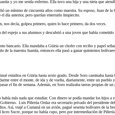
nita y yo me sentía enfermo. Ella tuvo una hija y una nieta que atendían
ió un mínimo de cincuenta años como maestra. Su esposo, Juan de la Cru
el día anterior, pero querían enterrarlo limpiecito.
an, nos decía, golpea primero, quien lo hace primero, da dos veces.
ba del espejo a sus alumnos y descubrió a una joven que había cometido u
ento bancario. Ella mandaba a Güiria un chofer con recibo y papel sell
do de la maestra Juanita, entonces ella pasó a ganar quinientos bolív
ntinué estudios en Güiria hasta sexto grado. Desde Soro caminaba hasta
darme entre el monte, de ida y de vuelta, diariamente, entre un pueblo 
asar el fin de semana. Además, en Soro realizaba tareas propias de un p
no había más nada que estudiar. Con dinero se podía mandar los hijos a e
 de Gobierno. Luis Piñerúa Ordaz era secretario privado del presidente
dios. Así, viajé a Cumaná en un avión, pagué sesenta bolívares de la be
 liceo Sucre, porque no había cupo, pero por intermediación de Piñerúa