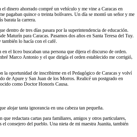
on el dinero ahorrado compré un vehículo y me vine a Caracas en
 me pagaban quince o treinta bolívares. Un día se montó un señor y me
s barata la carrera.
ue dentro de tres días pasara por la superintendencia de educación.
sde Maturín para Caracas. Pasamos dos años en Santa Teresa del Tuy.
 también lo hacía con el café.
en el liceo buscaban una persona que dijera el discurso de orden.
bré Marco Antonio y el que dirigía el orden establecido me corrigió,
ron la oportunidad de inscribirme en el Pedagógico de Caracas y volví
nando de Apure y San Juan de los Morros. Realicé un postgrado en
conocido como Doctor Honoris Causa.
ue alojar tanta ignorancia en una cabeza tan pequeña.
n que redactara cartas para familiares, amigos y otros particulares,
 el consejero del pueblo. Una nieta de mi maestra Juanita, también