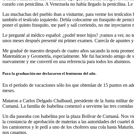
curarlo con penicilina. A Venezuela no había llegado la penicilina. Le
Las muchachas del pueblo iban a visitarme, para verme los testículos 
también el testículo izquierdo. Debía colocarme un frasquito de penic
poner el quinto frasquito, me paré y salí corriendo, no me inyectaron 
Le pregunté al médico español: ¿podré tener hijos? ¡vamos a ver, no te 
unos meses después presenté mi primer examen. Carecía de apuntes y u
Me gradué de maestro después de cuatro años sacando la nota promed
Matemáticas y Geometría, especialmente. Me fui haciendo amigo de su
nuevamente y me convertí en una referencia para todos los alumnos.
Para la graduación me declararon el fenómeno del año.
En el período de vacaciones sólo los que obtenían de 15 puntos en adel
meses.
Mataron a Carlos Delgado Chalbaud, presidente de la Junta militar de
Cumaná. La familia de Isabelina comenzó a servirme las tres comidas 
Un día paseaba con Isabelina por la plaza Bolívar de Cumaná. Nos vio e
la constancia de aprobación de materias a las autoridades del cuart
los camioneros y le pedí a uno de los choferes una cola hasta Maturín
nos casamos.