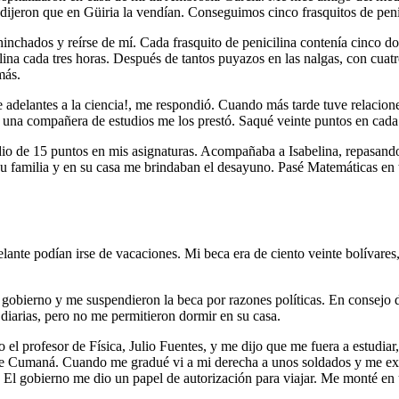
 dijeron que en Güiria la vendían. Conseguimos cinco frasquitos de peni
hinchados y reírse de mí. Cada frasquito de penicilina contenía cinco d
ilina cada tres horas. Después de tantos puyazos en las nalgas, con cua
más.
adelantes a la ciencia!, me respondió. Cuando más tarde tuve relaciones 
na compañera de estudios me los prestó. Saqué veinte puntos en cada a
io de 15 puntos en mis asignaturas. Acompañaba a Isabelina, repasand
 familia y en su casa me brindaban el desayuno. Pasé Matemáticas en te
ante podían irse de vacaciones. Mi beca era de ciento veinte bolívares, 
 gobierno y me suspendieron la beca por razones políticas. En consejo d
diarias, pero no me permitieron dormir en su casa.
l profesor de Física, Julio Fuentes, y me dijo que me fuera a estudiar,
el de Cumaná. Cuando me gradué vi a mi derecha a unos soldados y me e
. El gobierno me dio un papel de autorización para viajar. Me monté en 