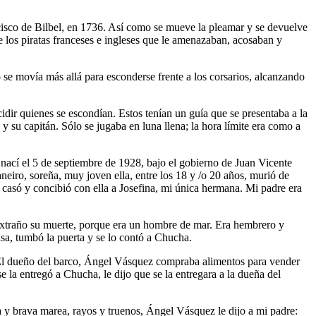
ancisco de Bilbel, en 1736. Así como se mueve la pleamar y se devuelve
e los piratas franceses e ingleses que le amenazaban, acosaban y
o se movía más allá para esconderse frente a los corsarios, alcanzando
idir quienes se escondían. Estos tenían un guía que se presentaba a la
y su capitán. Sólo se jugaba en luna llena; la hora límite era como a
e, nací el 5 de septiembre de 1928, bajo el gobierno de Juan Vicente
ro, soreña, muy joven ella, entre los 18 y /o 20 años, murió de
casó y concibió con ella a Josefina, mi única hermana. Mi padre era
 Extraño su muerte, porque era un hombre de mar. Era hembrero y
casa, tumbó la puerta y se lo contó a Chucha.
. El dueño del barco, Ángel Vásquez compraba alimentos para vender
la entregó a Chucha, le dijo que se la entregara a la dueña del
ta y brava marea, rayos y truenos, Ángel Vásquez le dijo a mi padre: