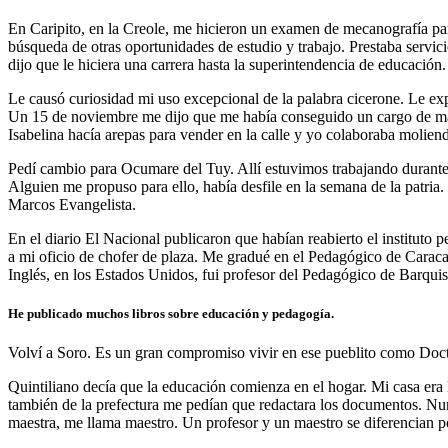
En Caripito, en la Creole, me hicieron un examen de mecanografía par
búsqueda de otras oportunidades de estudio y trabajo. Prestaba servi
dijo que le hiciera una carrera hasta la superintendencia de educación.
Le causó curiosidad mi uso excepcional de la palabra cicerone. Le exp
Un 15 de noviembre me dijo que me había conseguido un cargo de maes
Isabelina hacía arepas para vender en la calle y yo colaboraba moliend
Pedí cambio para Ocumare del Tuy. Allí estuvimos trabajando durante 
Alguien me propuso para ello, había desfile en la semana de la patri
Marcos Evangelista.
En el diario El Nacional publicaron que habían reabierto el instituto
a mi oficio de chofer de plaza. Me gradué en el Pedagógico de Caracas
Inglés, en los Estados Unidos, fui profesor del Pedagógico de Barqui
He publicado muchos libros sobre educación y pedagogía.
Volví a Soro. Es un gran compromiso vivir en ese pueblito como Docto
Quintiliano decía que la educación comienza en el hogar. Mi casa era la 
también de la prefectura me pedían que redactara los documentos. Nun
maestra, me llama maestro. Un profesor y un maestro se diferencian po