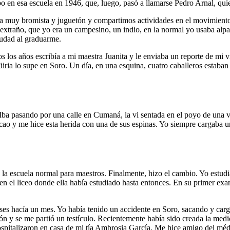
o en esa escuela en 1946, que, luego, pasó a llamarse Pedro Arnal, qui
a muy bromista y juguetón y compartimos actividades en el movimiento e
extraño, que yo era un campesino, un indio, en la normal yo usaba alpa
iudad al graduarme.
 los años escribía a mi maestra Juanita y le enviaba un reporte de mi v
iria lo supe en Soro. Un día, en una esquina, cuatro caballeros estaban f
. Iba pasando por una calle en Cumaná, la vi sentada en el poyo de una 
ao y me hice esta herida con una de sus espinas. Yo siempre cargaba un 
en la escuela normal para maestros. Finalmente, hizo el cambio. Yo estu
en el liceo donde ella había estudiado hasta entonces. En su primer exam
lases hacía un mes. Yo había tenido un accidente en Soro, sacando y ca
llón y se me partió un testículo. Recientemente había sido creada la medi
pitalizaron en casa de mi tía Ambrosia García. Me hice amigo del médi