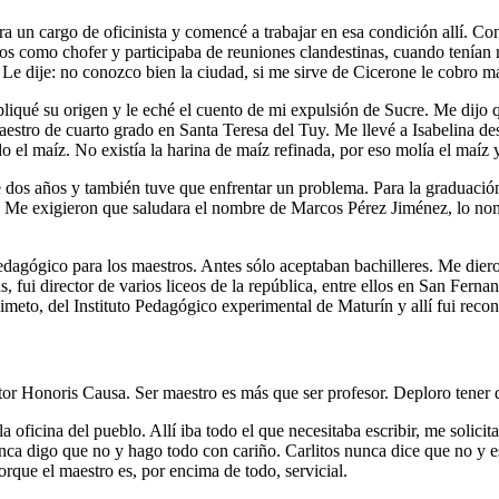
a un cargo de oficinista y comencé a trabajar en esa condición allí. C
cios como chofer y participaba de reuniones clandestinas, cuando tenían
 Le dije: no conozco bien la ciudad, si me sirve de Cicerone le cobro má
liqué su origen y le eché el cuento de mi expulsión de Sucre. Me dijo q
tro de cuarto grado en Santa Teresa del Tuy. Me llevé a Isabelina de
o el maíz. No existía la harina de maíz refinada, por eso molía el maíz y
dos años y también tuve que enfrentar un problema. Para la graduación 
a. Me exigieron que saludara el nombre de Marcos Pérez Jiménez, lo nom
 pedagógico para los maestros. Antes sólo aceptaban bachilleres. Me die
, fui director de varios liceos de la república, entre ellos en San Fer
simeto, del Instituto Pedagógico experimental de Maturín y allí fui re
r Honoris Causa. Ser maestro es más que ser profesor. Deploro tener q
oficina del pueblo. Allí iba todo el que necesitaba escribir, me solicita
ca digo que no y hago todo con cariño. Carlitos nunca dice que no y es
rque el maestro es, por encima de todo, servicial.