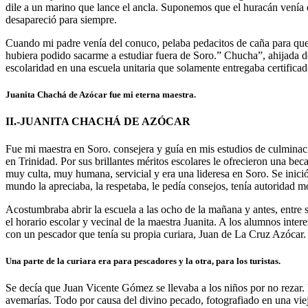
dile a un marino que lance el ancla. Suponemos que el huracán venía d
desapareció para siempre.
Cuando mi padre venía del conuco, pelaba pedacitos de caña para que
hubiera podido sacarme a estudiar fuera de Soro.” Chucha”, ahijada d
escolaridad en una escuela unitaria que solamente entregaba certificad
Juanita Chachá de Azócar fue mi eterna maestra.
II.-JUANITA CHACHÁ DE AZÓCAR
Fue mi maestra en Soro. consejera y guía en mis estudios de culminac
en Trinidad. Por sus brillantes méritos escolares le ofrecieron una bec
muy culta, muy humana, servicial y era una lideresa en Soro. Se inici
mundo la apreciaba, la respetaba, le pedía consejos, tenía autoridad 
Acostumbraba abrir la escuela a las ocho de la mañana y antes, entre
el horario escolar y vecinal de la maestra Juanita. A los alumnos inter
con un pescador que tenía su propia curiara, Juan de La Cruz Azócar.
Una parte de la curiara era para pescadores y la otra, para los turistas.
Se decía que Juan Vicente Gómez se llevaba a los niños por no rezar
avemarías. Todo por causa del divino pecado, fotografiado en una vieja