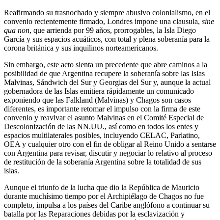
Reafirmando su trasnochado y siempre abusivo colonialismo, en el
convenio recientemente firmado, Londres impone una clausula,
sine
qua non
, que arrienda por 99 años, prorrogables, la Isla Diego
García y sus espacios acuáticos, con total y plena soberanía para la
corona británica y sus inquilinos norteamericanos.
Sin embargo, este acto sienta un precedente que abre caminos a la
posibilidad de que Argentina recupere la soberanía sobre las Islas
Malvinas, Sándwich del Sur y Georgias del Sur y, aunque la actual
gobernadora de las Islas emitiera rápidamente un comunicado
exponiendo que las Falkland (Malvinas) y Chagos son casos
diferentes, es importante retomar el impulso con la firma de este
convenio y reavivar el asunto Malvinas en el Comité Especial de
Descolonización de las NN.UU., así como en todos los entes y
espacios multilaterales posibles, incluyendo CELAC, Parlatino,
OEA y cualquier otro con el fin de obligar al Reino Unido a sentarse
con Argentina para revisar, discutir y negociar lo relativo al proceso
de restitución de la soberanía Argentina sobre la totalidad de sus
islas.
Aunque el triunfo de la lucha que dio la República de Mauricio
durante muchísimo tiempo por el Archipiélago de Chagos no fue
completo, impulsa a los países del Caribe anglófono a continuar su
batalla por las Reparaciones debidas por la esclavización y