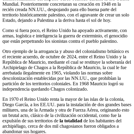
Mundial. Posteriormente concretaran su creación en 1948 en la
recién creada NN.UU., despojando para ello buena parte del
territorio históricamente palestino, con el agravante de crear un solo
Estado, dejando a Palestina a la deriva hasta el sol de hoy.
Como si fuera poco, el Reino Unido ha apoyado activamente, con
armas, logística e inteligencia la guerra de exterminio, el genocidio
que están perpetrando los sionistas contra el pueblo palestino.
Otro ejemplo de la arrogancia y abuso del colonialismo británico es
el reciente acuerdo, de octubre de 2024, entre el Reino Unido y la
República de Mauricio, mediante el cual se restituye la soberanía del
Archipielago de Chagos a la República de Mauricio, la cual le fue
arrebatada ilegalmente en 1965, violando las normas sobre
descolonización establecidas por las NN.UU., que prohibían la
partición de los territorios coloniales. En 1968 Mauricio logró su
independencia quedando Chagos colonizado.
En 1970 el Reino Unido renta la mayor de las islas de la colonia,
Diego García, a los EE.UU. para la instalación de dos grandes bases
militares, una de la Armada y otra de Fuerza Aérea, originando esto
un brutal acto, clásico de la civilización occidental, como fue la
expulsión de sus territorios de
la totalidad
de los habitantes del
archipiélago, cerca de dos mil chagosianos fueron obligados a
abandonar sus hogares.