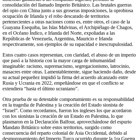
consolidación del llamado Imperio Británico. Las brutales guerras
del opio con China junto a sus groseras imposiciones, la oprobiosa
ocupación de Irlanda y el robo descarado de territorios
pertenecientes a otras naciones como es, entre otros, el caso de la
Guayana Esequiba, las Islas Malvinas, el Archipiélago de Chagos,
en el Océano Índico, e Irlanda del Norte, expoliadas a las
Repúblicas de Venezuela, Argentina, Mauricio e Irlanda
respectivamente, son ejemplos de su rapacidad e inescrupulosidad.
Estos cuatro casos representan, con claridad, el abuso de un imperio
que pasó a la historia con la mayor carga de inhumanidad
imaginable: racismo, supremacismo, segregacionismo, latrocinio,
masacres entre otras. Lamentablemente, sigue haciendo daño, desde
su actual pequeñez impidió la firma del acuerdo alcanzado entre
Rusia y Ucrania en 2022, empeñándose en que el conflicto se
extendiera “hasta el último ucraniano”.
Otra prueba de su detestable comportamiento es su responsabilidad
en la tragedia de Palestina y la creación del Estado sionista de
“Israel”. Como recordamos, fueron los ingleses los que acordaron
con los sionistas la creación de un Estado en Palestina, lo que
plasmaron en la Declaración Balfour, aprovechándose del espurio
Mandato Británico sobre estos territorios, surgido como
consecuencia del reparto colonial de Asia Occidental, debido al
desmoronamiento del Imperio Turco ocurrido durante la 1ra Guerra