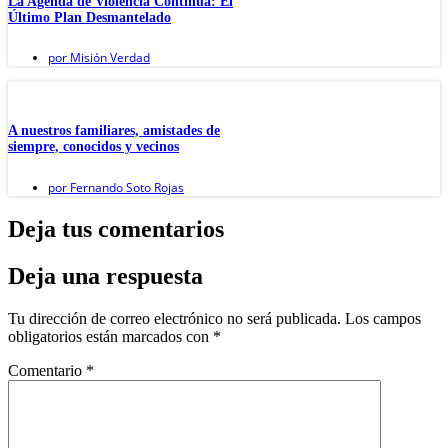
La Agenda de Violencia Continúa: El
Último Plan Desmantelado
por
Misión Verdad
A nuestros familiares, amistades de
siempre, conocidos y vecinos
por
Fernando Soto Rojas
Deja tus comentarios
Deja una respuesta
Tu dirección de correo electrónico no será publicada.
Los campos
obligatorios están marcados con
*
Comentario
*