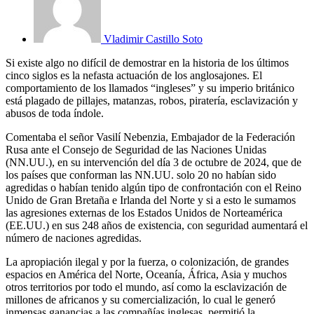
Vladimir Castillo Soto
Si existe algo no difícil de demostrar en la historia de los últimos
cinco siglos es la nefasta actuación de los anglosajones. El
comportamiento de los llamados “ingleses” y su imperio británico
está plagado de pillajes, matanzas, robos, piratería, esclavización y
abusos de toda índole.
Comentaba el señor Vasilí Nebenzia, Embajador de la Federación
Rusa ante el Consejo de Seguridad de las Naciones Unidas
(NN.UU.), en su intervención del día 3 de octubre de 2024, que de
los países que conforman las NN.UU. solo 20 no habían sido
agredidas o habían tenido algún tipo de confrontación con el Reino
Unido de Gran Bretaña e Irlanda del Norte y si a esto le sumamos
las agresiones externas de los Estados Unidos de Norteamérica
(EE.UU.) en sus 248 años de existencia, con seguridad aumentará el
número de naciones agredidas.
La apropiación ilegal y por la fuerza, o colonización, de grandes
espacios en América del Norte, Oceanía, África, Asia y muchos
otros territorios por todo el mundo, así como la esclavización de
millones de africanos y su comercialización, lo cual le generó
inmensas ganancias a las compañías inglesas, permitió la