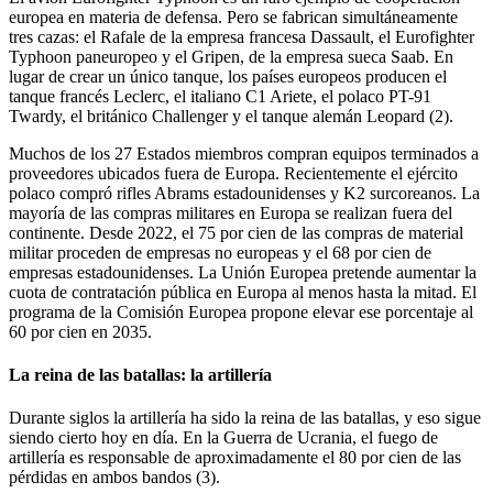
europea en materia de defensa. Pero se fabrican simultáneamente
tres cazas: el Rafale de la empresa francesa Dassault, el Eurofighter
Typhoon paneuropeo y el Gripen, de la empresa sueca Saab. En
lugar de crear un único tanque, los países europeos producen el
tanque francés Leclerc, el italiano C1 Ariete, el polaco PT-91
Twardy, el británico Challenger y el tanque alemán Leopard (2).
Muchos de los 27 Estados miembros compran equipos terminados a
proveedores ubicados fuera de Europa. Recientemente el ejército
polaco compró rifles Abrams estadounidenses y K2 surcoreanos. La
mayoría de las compras militares en Europa se realizan fuera del
continente. Desde 2022, el 75 por cien de las compras de material
militar proceden de empresas no europeas y el 68 por cien de
empresas estadounidenses. La Unión Europea pretende aumentar la
cuota de contratación pública en Europa al menos hasta la mitad. El
programa de la Comisión Europea propone elevar ese porcentaje al
60 por cien en 2035.
La reina de las batallas: la artillería
Durante siglos la artillería ha sido la reina de las batallas, y eso sigue
siendo cierto hoy en día. En la Guerra de Ucrania, el fuego de
artillería es responsable de aproximadamente el 80 por cien de las
pérdidas en ambos bandos (3).