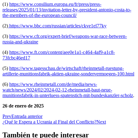
(1)
https://www.consilium.europa.eu/fr/press/press-
releases/2025/01/13/invitation-letter-by-president-antonio-costa-to-
the-members-of-the-european-council/
(2)
https://www.bbc.com/russian/articles/ckve1el77ky
(3)
https://www.cfr.org/expert-brief/weapons-war-race-between-
russia-and-ukraine
(4)
https://www.ft.com/content/aee0e1a1-c464-4af9-a1c8-
73fcbc46ed17
(5)
https://www.tagesschau.de/wirtschaft/rheinmetall-ruestung-
artillerie-munitionsfabrik-aktien-ukraine-sondervermoegen-100.html
(6)
https://www.rheinmetall.com/de/media/news-
watch/news/2024/02/2024-02-12-rheinmetall-baut-neue-
munitionsfabrik-in-unterluess-spatenstich-mit-bundeskanzler-scholz
.
26 de enero de 2025
Prev
Entrada anterior
¿Qué le Espera a Ucrania al Final del Conflicto?
Next
También te puede interesar