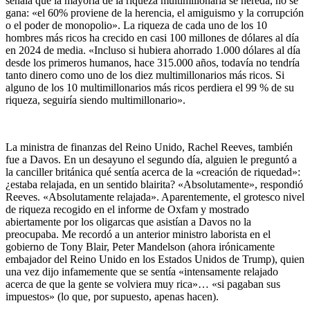
señala que la mayoría de la riqueza multimillonaria se hereda, no se
gana: «el 60% proviene de la herencia, el amiguismo y la corrupción
o el poder de monopolio». La riqueza de cada uno de los 10
hombres más ricos ha crecido en casi 100 millones de dólares al día
en 2024 de media. «Incluso si hubiera ahorrado 1.000 dólares al día
desde los primeros humanos, hace 315.000 años, todavía no tendría
tanto dinero como uno de los diez multimillonarios más ricos. Si
alguno de los 10 multimillonarios más ricos perdiera el 99 % de su
riqueza, seguiría siendo multimillonario».
La ministra de finanzas del Reino Unido, Rachel Reeves, también
fue a Davos. En un desayuno el segundo día, alguien le preguntó a
la canciller británica qué sentía acerca de la «creación de riquedad»:
¿estaba relajada, en un sentido blairita? «Absolutamente», respondió
Reeves. «Absolutamente relajada». Aparentemente, el grotesco nivel
de riqueza recogido en el informe de Oxfam y mostrado
abiertamente por los oligarcas que asistían a Davos no la
preocupaba. Me recordó a un anterior ministro laborista en el
gobierno de Tony Blair, Peter Mandelson (ahora irónicamente
embajador del Reino Unido en los Estados Unidos de Trump), quien
una vez dijo infamemente que se sentía «intensamente relajado
acerca de que la gente se volviera muy rica»… «si pagaban sus
impuestos» (lo que, por supuesto, apenas hacen).