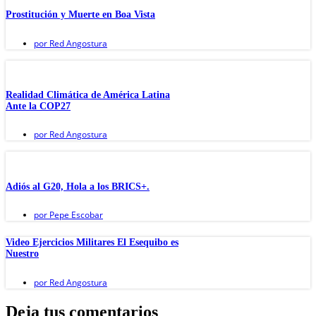
Prostitución y Muerte en Boa Vista
por
Red Angostura
Realidad Climática de América Latina
Ante la COP27
por
Red Angostura
Adiós al G20, Hola a los BRICS+.
por
Pepe Escobar
Video Ejercicios Militares El Esequibo es
Nuestro
por
Red Angostura
Deja tus comentarios