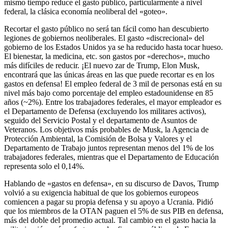
mismo tiempo reduce el gasto público, particularmente a nivel
federal, la clásica economía neoliberal del «goteo».
Recortar el gasto público no será tan fácil como han descubierto
legiones de gobiernos neoliberales. El gasto «discrecional» del
gobierno de los Estados Unidos ya se ha reducido hasta tocar hueso.
El bienestar, la medicina, etc. son gastos por «derechos», mucho
más difíciles de reducir. ¡El nuevo zar de Trump, Elon Musk,
encontrará que las únicas áreas en las que puede recortar es en los
gastos en defensa! El empleo federal de 3 mil de personas está en su
nivel más bajo como porcentaje del empleo estadounidense en 85
años (~2%). Entre los trabajadores federales, el mayor empleador es
el Departamento de Defensa (excluyendo los militares activos),
seguido del Servicio Postal y el departamento de Asuntos de
Veteranos. Los objetivos más probables de Musk, la Agencia de
Protección Ambiental, la Comisión de Bolsa y Valores y el
Departamento de Trabajo juntos representan menos del 1% de los
trabajadores federales, mientras que el Departamento de Educación
representa solo el 0,14%.
Hablando de «gastos en defensa», en su discurso de Davos, Trump
volvió a su exigencia habitual de que los gobiernos europeos
comiencen a pagar su propia defensa y su apoyo a Ucrania. Pidió
que los miembros de la OTAN paguen el 5% de sus PIB en defensa,
más del doble del promedio actual. Tal cambio en el gasto hacia la