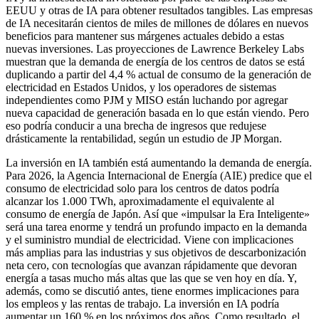
EEUU y otras de IA para obtener resultados tangibles. Las empresas
de IA necesitarán cientos de miles de millones de dólares en nuevos
beneficios para mantener sus márgenes actuales debido a estas
nuevas inversiones. Las proyecciones de Lawrence Berkeley Labs
muestran que la demanda de energía de los centros de datos se está
duplicando a partir del 4,4 % actual de consumo de la generación de
electricidad en Estados Unidos, y los operadores de sistemas
independientes como PJM y MISO están luchando por agregar
nueva capacidad de generación basada en lo que están viendo. Pero
eso podría conducir a una brecha de ingresos que redujese
drásticamente la rentabilidad, según un estudio de JP Morgan.
La inversión en IA también está aumentando la demanda de energía.
Para 2026, la Agencia Internacional de Energía (AIE) predice que el
consumo de electricidad solo para los centros de datos podría
alcanzar los 1.000 TWh, aproximadamente el equivalente al
consumo de energía de Japón. Así que «impulsar la Era Inteligente»
será una tarea enorme y tendrá un profundo impacto en la demanda
y el suministro mundial de electricidad. Viene con implicaciones
más amplias para las industrias y sus objetivos de descarbonización
neta cero, con tecnologías que avanzan rápidamente que devoran
energía a tasas mucho más altas que las que se ven hoy en día. Y,
además, como se discutió antes, tiene enormes implicaciones para
los empleos y las rentas de trabajo. La inversión en IA podría
aumentar un 160 % en los próximos dos años. Como resultado, el