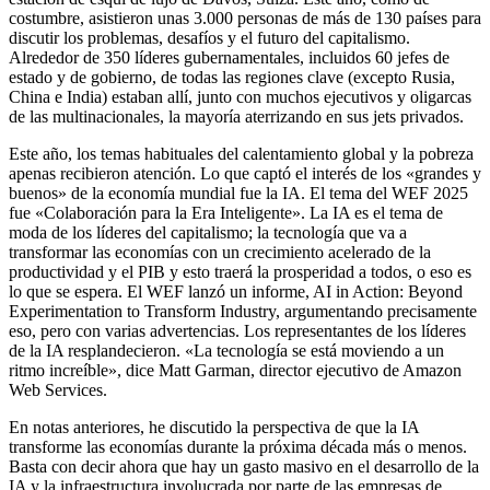
costumbre, asistieron unas 3.000 personas de más de 130 países para
discutir los problemas, desafíos y el futuro del capitalismo.
Alrededor de 350 líderes gubernamentales, incluidos 60 jefes de
estado y de gobierno, de todas las regiones clave (excepto Rusia,
China e India) estaban allí, junto con muchos ejecutivos y oligarcas
de las multinacionales, la mayoría aterrizando en sus jets privados.
Este año, los temas habituales del calentamiento global y la pobreza
apenas recibieron atención. Lo que captó el interés de los «grandes y
buenos» de la economía mundial fue la IA. El tema del WEF 2025
fue «Colaboración para la Era Inteligente». La IA es el tema de
moda de los líderes del capitalismo; la tecnología que va a
transformar las economías con un crecimiento acelerado de la
productividad y el PIB y esto traerá la prosperidad a todos, o eso es
lo que se espera. El WEF lanzó un informe, AI in Action: Beyond
Experimentation to Transform Industry, argumentando precisamente
eso, pero con varias advertencias. Los representantes de los líderes
de la IA resplandecieron. «La tecnología se está moviendo a un
ritmo increíble», dice Matt Garman, director ejecutivo de Amazon
Web Services.
En notas anteriores, he discutido la perspectiva de que la IA
transforme las economías durante la próxima década más o menos.
Basta con decir ahora que hay un gasto masivo en el desarrollo de la
IA y la infraestructura involucrada por parte de las empresas de