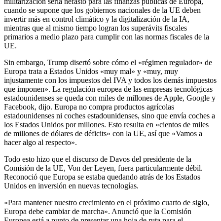
militarización sería nefasto para las finanzas públicas de Europa,
cuando se supone que los gobiernos nacionales de la UE deben
invertir más en control climático y la digitalización de la IA,
mientras que al mismo tiempo logran los superávits fiscales
primarios a medio plazo para cumplir con las normas fiscales de la
UE.
Sin embargo, Trump disertó sobre cómo el «régimen regulador» de
Europa trata a Estados Unidos «muy mal» y «muy, muy
injustamente con los impuestos del IVA y todos los demás impuestos
que imponen». La regulación europea de las empresas tecnológicas
estadounidenses se queda con miles de millones de Apple, Google y
Facebook, dijo. Europa no compra productos agrícolas
estadounidenses ni coches estadounidenses, sino que envía coches a
los Estados Unidos por millones. Esto resulta en «cientos de miles
de millones de dólares de déficits» con la UE, así que «Vamos a
hacer algo al respecto».
Todo esto hizo que el discurso de Davos del presidente de la
Comisión de la UE, Von der Leyen, fuera particularmente débil.
Reconoció que Europa se estaba quedando atrás de los Estados
Unidos en inversión en nuevas tecnologías.
«Para mantener nuestro crecimiento en el próximo cuarto de siglo,
Europa debe cambiar de marcha». Anunció que la Comisión
Europea está a punto de presentar una hoja de ruta para el