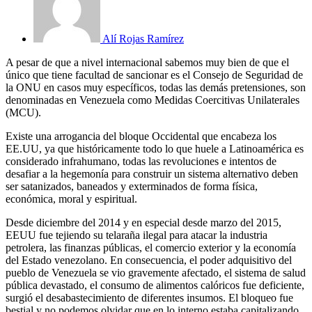
Alí Rojas Ramírez
A pesar de que a nivel internacional sabemos muy bien de que el
único que tiene facultad de sancionar es el Consejo de Seguridad de
la ONU en casos muy específicos, todas las demás pretensiones, son
denominadas en Venezuela como Medidas Coercitivas Unilaterales
(MCU).
Existe una arrogancia del bloque Occidental que encabeza los
EE.UU, ya que históricamente todo lo que huele a Latinoamérica es
considerado infrahumano, todas las revoluciones e intentos de
desafiar a la hegemonía para construir un sistema alternativo deben
ser satanizados, baneados y exterminados de forma física,
económica, moral y espiritual.
Desde diciembre del 2014 y en especial desde marzo del 2015,
EEUU fue tejiendo su telaraña ilegal para atacar la industria
petrolera, las finanzas públicas, el comercio exterior y la economía
del Estado venezolano. En consecuencia, el poder adquisitivo del
pueblo de Venezuela se vio gravemente afectado, el sistema de salud
pública devastado, el consumo de alimentos calóricos fue deficiente,
surgió el desabastecimiento de diferentes insumos. El bloqueo fue
bestial y no podemos olvidar que en lo interno estaba capitalizando