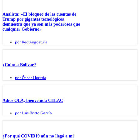
Analista: «El bloqueo de las cuentas de
Trump por gigantes tecnológicos
demuestra que ya son más poderosos que
cualquier Gobierno»
por
Red Angostura
¿Culto a Bolívar?
por
Óscar Lloreda
Adios OEA, bienvenida CELAC
por
Luis Britto García
¿Por qué COVID19 aún no llegó a mi