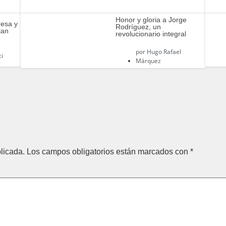
z
Honor y gloria a Jorge
resa y
Rodríguez, un
lan
revolucionario integral
por
Hugo Rafael
ci
Márquez
licada.
Los campos obligatorios están marcados con
*