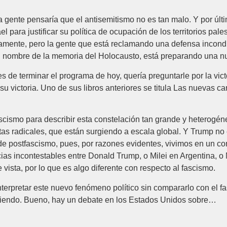
ha gente pensaría que el antisemitismo no es tan malo. Y por ú
l para justificar su política de ocupación de los territorios pa
amente, pero la gente que está reclamando una defensa incondic
en nombre de la memoria del Holocausto, está preparando una n
s de terminar el programa de hoy, quería preguntarle por la vic
u victoria. Uno de sus libros anteriores se titula Las nuevas c
fascismo para describir esta constelación tan grande y heterog
istas radicales, que están surgiendo a escala global. Y Trump n
de postfascismo, pues, por razones evidentes, vivimos en un con
ias incontestables entre Donald Trump, o Milei en Argentina, o
e vista, por lo que es algo diferente con respecto al fascismo.
erpretar este nuevo fenómeno político sin compararlo con el fas
giendo. Bueno, hay un debate en los Estados Unidos sobre…