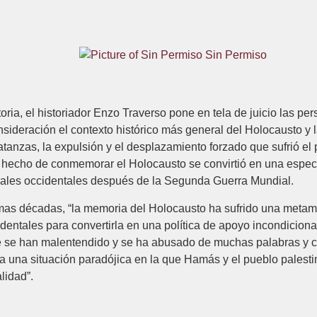
Sin Permiso
oria, el historiador Enzo Traverso pone en tela de juicio las pe
sideración el contexto histórico más general del Holocausto y l
 matanzas, la expulsión y el desplazamiento forzado que sufrió el
l hecho de conmemorar el Holocausto se convirtió en una especie
rales occidentales después de la Segunda Guerra Mundial.
imas décadas, “la memoria del Holocausto ha sufrido una metam
dentales para convertirla en una política de apoyo incondicional 
ue se han malentendido y se ha abusado de muchas palabras y c
 a una situación paradójica en la que Hamás y el pueblo palesti
alidad”.