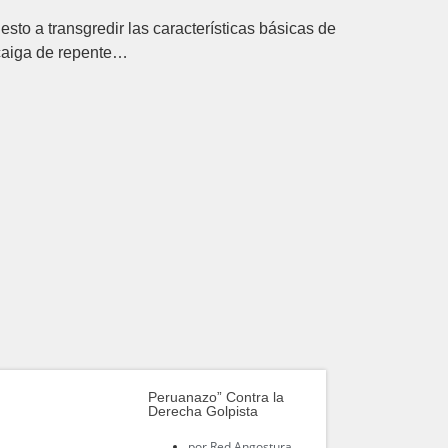
to a transgredir las características básicas de
 caiga de repente…
Peruanazo” Contra la
Derecha Golpista
por
Red Angostura