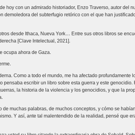
e hoy con un admirado historiador, Enzo Traverso, autor del nue
ón demoledora del subterfugio retórico con el que han justificad
ros desde Ithaca, Nueva York… Entre sus otros libros se encue
erecha [Clave Intelectual, 2021].
e ocupa ahora de Gaza.
erme.
moderna. Como a todo el mundo, me ha afectado profundamente l
o pensaba escribir un libro sobre esta guerra y este genocidio
 guerras, la historia de la violencia y los genocidios, y que la p
a.
o de muchas palabras, de muchos conceptos, y cómo se habían 
mo. Y así, ante tal malentendido de la realidad, pensé que era
ted su libro citando la extraordinaria obra de Sebald, Sobre 