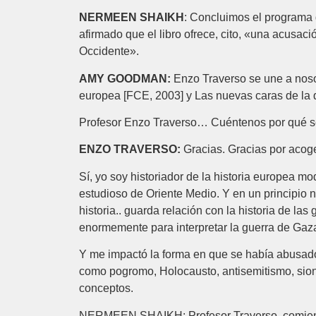
NERMEEN SHAIKH
: Concluimos el programa d
afirmado que el libro ofrece, cito, «una acusaci
Occidente».
AMY GOODMAN:
Enzo Traverso se une a nosot
europea [FCE, 2003] y Las nuevas caras de la d
Profesor Enzo Traverso… Cuéntenos por qué s
ENZO TRAVERSO:
Gracias. Gracias por acog
Sí, yo soy historiador de la historia europea 
estudioso de Oriente Medio. Y en un principio n
historia.. guarda relación con la historia de las
enormemente para interpretar la guerra de Gaz
Y me impactó la forma en que se había abusad
como pogromo, Holocausto, antisemitismo, sionis
conceptos.
NERMEEN SHAIKH: Profesor Traverso, comienza us