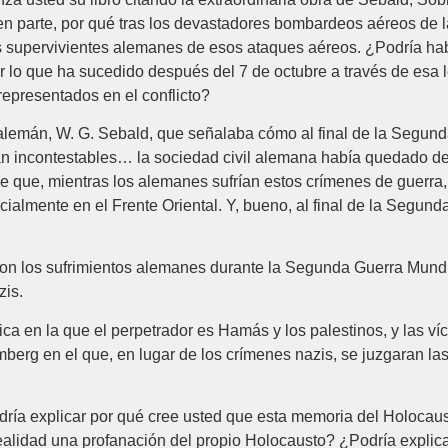
 en parte, por qué tras los devastadores bombardeos aéreos de 
s supervivientes alemanes de esos ataques aéreos. ¿Podría ha
 lo que ha sucedido después del 7 de octubre a través de esa le
representados en el conflicto?
tor alemán, W. G. Sebald, que señalaba cómo al final de la Seg
ran incontestables… la sociedad civil alemana había quedado d
de que, mientras los alemanes sufrían estos crímenes de guerra,
ialmente en el Frente Oriental. Y, bueno, al final de la Segun
 los sufrimientos alemanes durante la Segunda Guerra Mundial
zis.
a en la que el perpetrador es Hamás y los palestinos, y las víct
mberg en el que, en lugar de los crímenes nazis, se juzgaran la
dría explicar por qué cree usted que esta memoria del Holocaus
alidad una profanación del propio Holocausto? ¿Podría explica