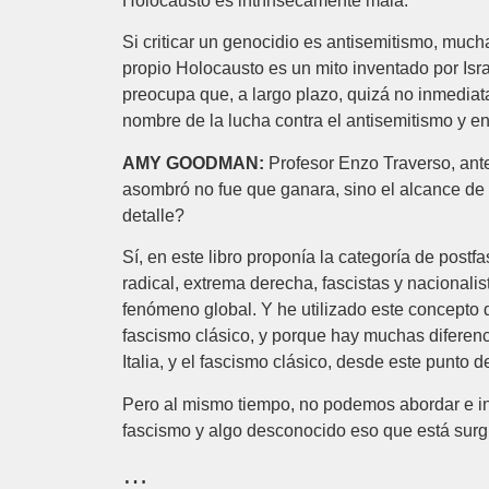
Holocausto es intrínsecamente mala.
Si criticar un genocidio es antisemitismo, muc
propio Holocausto es un mito inventado por Israe
preocupa que, a largo plazo, quizá no inmediat
nombre de la lucha contra el antisemitismo y 
AMY GOODMAN:
Profesor Enzo Traverso, ante
asombró no fue que ganara, sino el alcance de s
detalle?
Sí, en este libro proponía la categoría de post
radical, extrema derecha, fascistas y nacional
fenómeno global. Y he utilizado este concepto 
fascismo clásico, y porque hay muchas diferenc
Italia, y el fascismo clásico, desde este punto d
Pero al mismo tiempo, no podemos abordar e int
fascismo y algo desconocido eso que está sur
…