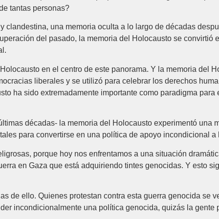
 de tantas personas?
 y clandestina, una memoria oculta a lo largo de décadas desp
superación del pasado, la memoria del Holocausto se convirtió e
l.
 Holocausto en el centro de este panorama. Y la memoria del Hol
emocracias liberales y se utilizó para celebrar los derechos hu
sto ha sido extremadamente importante como paradigma para e
 últimas décadas- la memoria del Holocausto experimentó una me
tales para convertirse en una política de apoyo incondicional a la
igrosas, porque hoy nos enfrentamos a una situación dramática
guerra en Gaza que está adquiriendo tintes genocidas. Y esto si
s de ello. Quienes protestan contra esta guerra genocida se v
der incondicionalmente una política genocida, quizás la gente