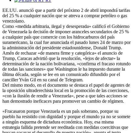
RT
EE.UU. anunció que a partir del próximo 2 de abril impondrá tarifas
del 25 % a cualquier nación que se atreva a comprar petróleo o gas
venezolano.
Como «medida arbitraria, ilegal y desesperada» calificó el Gobierno
de Venezuela la decisión de imponer aranceles secundarios de 25 %
a cualquier país que comercie con los hidrocarburos del país
suramericano, la cual fue anunciada el pasado lunes 24 de marzo por
la administración del presidente estadounidense, Donald Trump.
Amén de rechazar «de manera firme y categórica» el anuncio de
Trump, Caracas advirtió que la resolución, «lejos de afectar» la
determinación de la nación bolivariana, «confirma el fracaso rotundo
de todas las sanciones» que Washington le ha impuesto durante la
última década, según se lee en un comunicado difundido por el
canciller Yván Gil en su canal de Telegram.
Del mismo modo, en el documento se destaca el papel de agentes de
la oposición ultraderechista local en la promoción de las coerciones,
«con la ilusión de rendir a Venezuela», pese a que tales acciones se
han demostrado ineficaces para promover un cambio de régimen.
«Fracasaron porque Venezuela es un país soberano, porque su
pueblo ha resistido con dignidad y porque el mundo ya no se somete
a ningún esquema de dictadura económica. Hoy, esa misma
estrategia fallida pretende ser reeditada con medidas coercitivas que
buscan socavar el desarrollo de nuestra nación», apunta el texto.