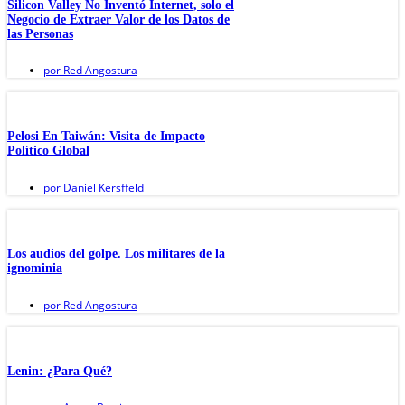
Silicon Valley No Inventó Internet, solo el
Negocio de Extraer Valor de los Datos de
las Personas
por
Red Angostura
Pelosi En Taiwán: Visita de Impacto
Político Global
por
Daniel Kersffeld
Los audios del golpe. Los militares de la
ignominia
por
Red Angostura
Lenin: ¿Para Qué?