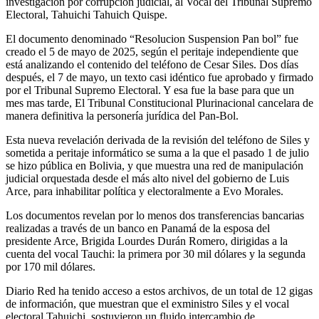
investigación por corrupción judicial, al Vocal del Tribunal Supremo
Electoral, Tahuichi Tahuich Quispe.
El documento denominado “Resolucion Suspension Pan bol” fue
creado el 5 de mayo de 2025, según el peritaje independiente que
está analizando el contenido del teléfono de Cesar Siles. Dos días
después, el 7 de mayo, un texto casi idéntico fue aprobado y firmado
por el Tribunal Supremo Electoral. Y esa fue la base para que un
mes mas tarde, El Tribunal Constitucional Plurinacional cancelara de
manera definitiva la personería jurídica del Pan-Bol.
Esta nueva revelación derivada de la revisión del teléfono de Siles y
sometida a peritaje informático se suma a la que el pasado 1 de julio
se hizo pública en Bolivia, y que muestra una red de manipulación
judicial orquestada desde el más alto nivel del gobierno de Luis
Arce, para inhabilitar política y electoralmente a Evo Morales.
Los documentos revelan por lo menos dos transferencias bancarias
realizadas a través de un banco en Panamá de la esposa del
presidente Arce, Brigida Lourdes Durán Romero, dirigidas a la
cuenta del vocal Tauchi: la primera por 30 mil dólares y la segunda
por 170 mil dólares.
Diario Red ha tenido acceso a estos archivos, de un total de 12 gigas
de información, que muestran que el exministro Siles y el vocal
electoral Tahuichi, sostuvieron un fluido intercambio de