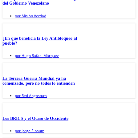
del Gobierno Venezolano
por
Misión Verdad
¿En que beneficia la Ley Antibloqueo al
pueblo?
por
Hugo Rafael Márquez
La Tercera Guerra Mundial ya ha
comenzado, pero no todos lo entienden
por
Red Angostura
Los BRICS y el Ocaso de Occidente
por
Jorge Elbaum