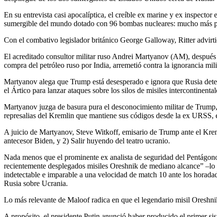
En su entrevista casi apocalíptica, el creíble ex marine y ex inspecto
sumergible del mundo dotado con 96 bombas nucleares: mucho más pode
Con el combativo legislador británico George Galloway, Ritter advirt
El acreditado consultor militar ruso Andrei Martyanov (AM), después 
compra del petróleo ruso por India, arremetió contra la ignorancia mil
Martyanov alega que Trump está desesperado e ignora que Rusia deten
el Ártico para lanzar ataques sobre los silos de misiles intercontinenta
Martyanov juzga de basura pura el desconocimiento militar de Trump, 
represalias del Kremlin que mantiene sus códigos desde la ex URSS, en
A juicio de Martyanov, Steve Witkoff, emisario de Trump ante el Krem
antecesor Biden, y 2) Salir huyendo del teatro ucranio.
Nada menos que el prominente ex analista de seguridad del Pentágono
recientemente desplegados misiles Oreshnik de mediano alcance” –lo q
indetectable e imparable a una velocidad de match 10 ante los horad
Rusia sobre Ucrania.
Lo más relevante de Maloof radica en que el legendario misil Oreshni
A propósito, el presidente Putin anunció haber producido el primer sis