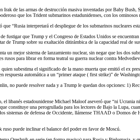
r en Irak de las armas de destrucción masiva inventadas por Baby Bush, S
roso que los Trident submarinos estadunidenses, con los ominosos misi
ió que “Rusia interpretará el despliegue de los submarinos nucleares e
de fustigar que Trump y el Congreso de Estados Unidos se encuentran ba
itar de Trump sobre su exaltación ditirámbica de la capacidad real de s
ta un mejor sistema de lanzamiento nuclear, sin negar que los dos subm
les rusos para librar en forma teatral su guerra nuclear contra Medvediev
quien subestima el significado de la mano muerta que emitió el ex pre
 respuesta automática a un “primer ataque ( first strike)” de Washingt
lin, no puede resolver nada y a Trump le quedan dos opciones: 1) Reco
, el libanés estadounidense Michael Maloof aseveró que “ni Ucrania ni 
ue constituye una perogrullada para los lectores de Bajo la Lupa, cua
ados sistemas de defensa de Occidente, llámense THAAD o Domos de Hie
k ruso puede inclinar el balance del poder en favor de Moscú.
tema Oreshnik en serie (en forma masiva) para Rusia y Bielorrusia, y que