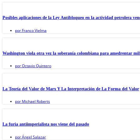
Posibles aplicaciones de la Ley Antibloqueo en la actividad petrolera ve
por
Franco Vielma
Washington viola otra vez la soberanía colombiana para amedrentar mil
por
Octavio Quintero
La Teoría del Valor de Marx Y La Interpretación de La Forma del Valor
por
Michael Roberts
La furia antiimperialista nos viene del pasado
por
Ángel Salazar