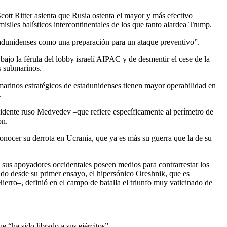
cott Ritter asienta que Rusia ostenta el mayor y más efectivo
les balísticos intercontinentales de los que tanto alardea Trump.
stadunidenses como una preparación para un ataque preventivo”.
jo la férula del lobby israelí AIPAC y de desmentir el cese de la
us submarinos.
arinos estratégicos de estadunidenses tienen mayor operabilidad en
.
sidente ruso Medvedev –que refiere específicamente al perímetro de
on.
nocer su derrota en Ucrania, que ya es más su guerra que la de su
sus apoyadores occidentales poseen medios para contrarrestar los
ndo desde su primer ensayo, el hipersónico Oreshnik, que es
rro–, definió en el campo de batalla el triunfo muy vaticinado de
 “ha sido librado a sus ejércitos”.