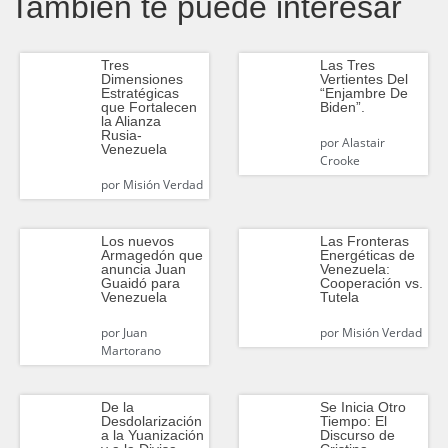
También te puede interesar
Tres
Las Tres
Dimensiones
Vertientes Del
Estratégicas
“Enjambre De
que Fortalecen
Biden”.
la Alianza
Rusia-
por
Alastair
Venezuela
Crooke
por
Misión Verdad
Los nuevos
Las Fronteras
Armagedón que
Energéticas de
anuncia Juan
Venezuela:
Guaidó para
Cooperación vs.
Venezuela
Tutela
por
Juan
por
Misión Verdad
Martorano
De la
Se Inicia Otro
Desdolarización
Tiempo: El
a la Yuanización
Discurso de