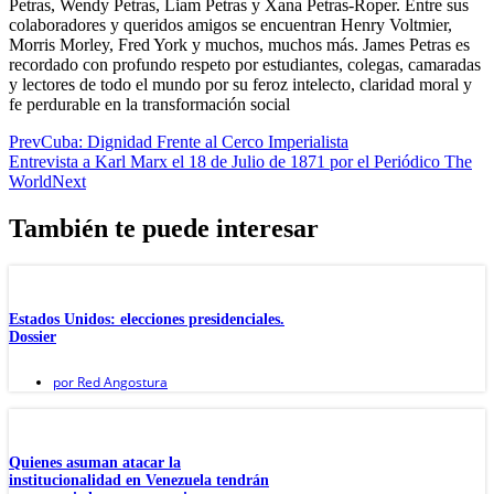
Petras, Wendy Petras, Liam Petras y Xana Petras-Roper. Entre sus
colaboradores y queridos amigos se encuentran Henry Voltmier,
Morris Morley, Fred York y muchos, muchos más. James Petras es
recordado con profundo respeto por estudiantes, colegas, camaradas
y lectores de todo el mundo por su feroz intelecto, claridad moral y
fe perdurable en la transformación social
Prev
Cuba: Dignidad Frente al Cerco Imperialista
Entrevista a Karl Marx el 18 de Julio de 1871 por el Periódico The
World
Next
También te puede interesar
Estados Unidos: elecciones presidenciales.
Dossier
por
Red Angostura
Quienes asuman atacar la
institucionalidad en Venezuela tendrán