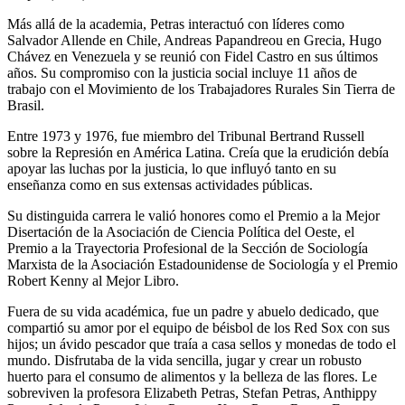
Más allá de la academia, Petras interactuó con líderes como
Salvador Allende en Chile, Andreas Papandreou en Grecia, Hugo
Chávez en Venezuela y se reunió con Fidel Castro en sus últimos
años. Su compromiso con la justicia social incluye 11 años de
trabajo con el Movimiento de los Trabajadores Rurales Sin Tierra de
Brasil.
Entre 1973 y 1976, fue miembro del Tribunal Bertrand Russell
sobre la Represión en América Latina. Creía que la erudición debía
apoyar las luchas por la justicia, lo que influyó tanto en su
enseñanza como en sus extensas actividades públicas.
Su distinguida carrera le valió honores como el Premio a la Mejor
Disertación de la Asociación de Ciencia Política del Oeste, el
Premio a la Trayectoria Profesional de la Sección de Sociología
Marxista de la Asociación Estadounidense de Sociología y el Premio
Robert Kenny al Mejor Libro.
Fuera de su vida académica, fue un padre y abuelo dedicado, que
compartió su amor por el equipo de béisbol de los Red Sox con sus
hijos; un ávido pescador que traía a casa sellos y monedas de todo el
mundo. Disfrutaba de la vida sencilla, jugar y crear un robusto
huerto para el consumo de alimentos y la belleza de las flores. Le
sobreviven la profesora Elizabeth Petras, Stefan Petras, Anthippy