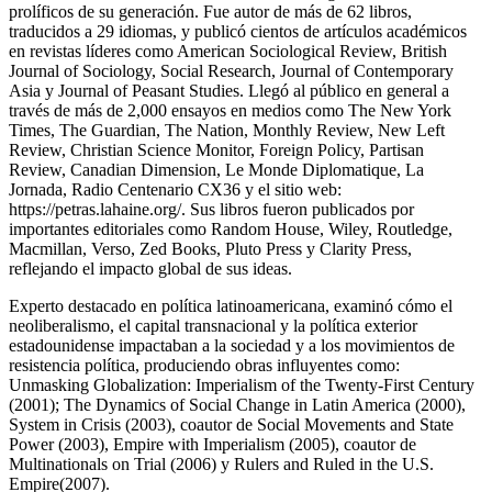
prolíficos de su generación. Fue autor de más de 62 libros,
traducidos a 29 idiomas, y publicó cientos de artículos académicos
en revistas líderes como American Sociological Review, British
Journal of Sociology, Social Research, Journal of Contemporary
Asia y Journal of Peasant Studies. Llegó al público en general a
través de más de 2,000 ensayos en medios como The New York
Times, The Guardian, The Nation, Monthly Review, New Left
Review, Christian Science Monitor, Foreign Policy, Partisan
Review, Canadian Dimension, Le Monde Diplomatique, La
Jornada, Radio Centenario CX36 y el sitio web:
https://petras.lahaine.org/. Sus libros fueron publicados por
importantes editoriales como Random House, Wiley, Routledge,
Macmillan, Verso, Zed Books, Pluto Press y Clarity Press,
reflejando el impacto global de sus ideas.
Experto destacado en política latinoamericana, examinó cómo el
neoliberalismo, el capital transnacional y la política exterior
estadounidense impactaban a la sociedad y a los movimientos de
resistencia política, produciendo obras influyentes como:
Unmasking Globalization: Imperialism of the Twenty-First Century
(2001); The Dynamics of Social Change in Latin America (2000),
System in Crisis (2003), coautor de Social Movements and State
Power (2003), Empire with Imperialism (2005), coautor de
Multinationals on Trial (2006) y Rulers and Ruled in the U.S.
Empire(2007).