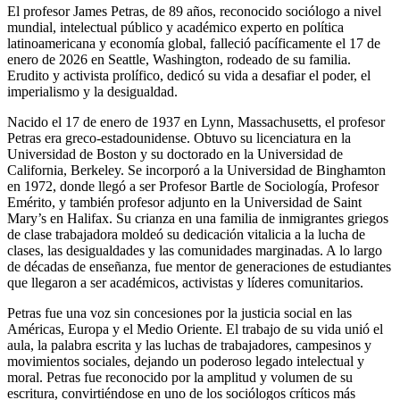
El profesor James Petras, de 89 años, reconocido sociólogo a nivel
mundial, intelectual público y académico experto en política
latinoamericana y economía global, falleció pacíficamente el 17 de
enero de 2026 en Seattle, Washington, rodeado de su familia.
Erudito y activista prolífico, dedicó su vida a desafiar el poder, el
imperialismo y la desigualdad.
Nacido el 17 de enero de 1937 en Lynn, Massachusetts, el profesor
Petras era greco-estadounidense. Obtuvo su licenciatura en la
Universidad de Boston y su doctorado en la Universidad de
California, Berkeley. Se incorporó a la Universidad de Binghamton
en 1972, donde llegó a ser Profesor Bartle de Sociología, Profesor
Emérito, y también profesor adjunto en la Universidad de Saint
Mary’s en Halifax. Su crianza en una familia de inmigrantes griegos
de clase trabajadora moldeó su dedicación vitalicia a la lucha de
clases, las desigualdades y las comunidades marginadas. A lo largo
de décadas de enseñanza, fue mentor de generaciones de estudiantes
que llegaron a ser académicos, activistas y líderes comunitarios.
Petras fue una voz sin concesiones por la justicia social en las
Américas, Europa y el Medio Oriente. El trabajo de su vida unió el
aula, la palabra escrita y las luchas de trabajadores, campesinos y
movimientos sociales, dejando un poderoso legado intelectual y
moral. Petras fue reconocido por la amplitud y volumen de su
escritura, convirtiéndose en uno de los sociólogos críticos más