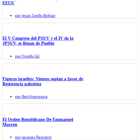
EEUU
por
Jesús Sotillo Bolívar
El V Congreso del PSUV y el IV de la
JPSUV, se llenan de Pueblo
por
Freddy Gil
Figuras israelíes: Vientos soplan a favor de
Resistencia palestina
por
Red Angostura
El Orden Republicano De Emmanuel
Macron
por
Jacques Rancière