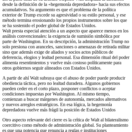
desde la definición de la «hegemonía depredadora» hacia sus efectos
acumulativos. Su argumento es que el problema de la política
exterior de Trump excede su agresividad o su estilo personal, y ese
método termina erosionando los propios instrumentos sobre los que
se ha sostenido el poder global de Estados Unidos.
Walt presta especial atención a un aspecto que aparece menos en los
análisis convencionales: la exigencia de sumisión simbólica por
parte de Washington. En su descripción, la administración Trump no
solo presiona con aranceles, sanciones o amenazas de retirada militar
sino que además exige de aliados y socios actos públicos de
deferencia, elogios y lealtad personal. Esa dimensión ritual del poder
alimenta resentimientos y vuelve más costoso políticamente para
otros gobiernos seguir alineados con Estados Unidos.
A partir de ahí Walt subraya que el abuso de poder puede producir
obediencia táctica, pero no lealtad duradera. Algunos gobiernos
pueden ceder en el corto plazo, posponer conflictos o aceptar
condiciones impuestas por Washington. Al mismo tiempo,
comienzan a buscar márgenes de autonomía, mercados alternativos
y nuevos arreglos estratégicos. En esa lógica, la hegemonía
depredadora vuelve más frágil la posición de Estados Unidos
Otro aspecto relevante del cierre es la crítica de Walt al bilateralismo
coercitivo como método de administración global. Su planteamiento
es que una potencia que renuncia a reglas e instituciones