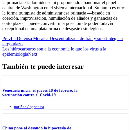
la primacía estadounidense ni proponiendo abandonar el papel
central de Washington en el sistema internacional. Su punto es otro:
la forma trumpista de administrar esa primacía —basada en
coerción, improvisación, humillación de aliados y ganancias de
corto plazo— puede convertir una posición de poder todavía
excepcional en una plataforma de desgaste estratégico..
Prev
La Defensa Mosaica Descentralizada de Irán y su estrategia a
largo plazo
Los hidrocarburos son a la economía lo que los virus a la
epidemiología
Next
También te puede interesar
Venezuela inicia, el jueves 18 de febrero, la
vacunación contra el Covid-19
por
Red Angostura
China pone al desnudo la hipocresía de