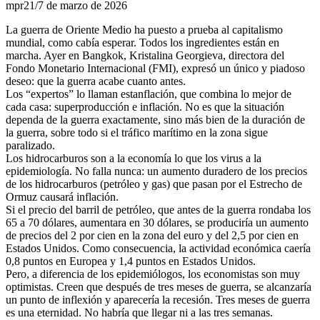
mpr21/7 de marzo de 2026
La guerra de Oriente Medio ha puesto a prueba al capitalismo
mundial, como cabía esperar. Todos los ingredientes están en
marcha. Ayer en Bangkok, Kristalina Georgieva, directora del
Fondo Monetario Internacional (FMI), expresó un único y piadoso
deseo: que la guerra acabe cuanto antes.
Los “expertos” lo llaman estanflación, que combina lo mejor de
cada casa: superproducción e inflación. No es que la situación
dependa de la guerra exactamente, sino más bien de la duración de
la guerra, sobre todo si el tráfico marítimo en la zona sigue
paralizado.
Los hidrocarburos son a la economía lo que los virus a la
epidemiología. No falla nunca: un aumento duradero de los precios
de los hidrocarburos (petróleo y gas) que pasan por el Estrecho de
Ormuz causará inflación.
Si el precio del barril de petróleo, que antes de la guerra rondaba los
65 a 70 dólares, aumentara en 30 dólares, se produciría un aumento
de precios del 2 por cien en la zona del euro y del 2,5 por cien en
Estados Unidos. Como consecuencia, la actividad económica caería
0,8 puntos en Europea y 1,4 puntos en Estados Unidos.
Pero, a diferencia de los epidemiólogos, los economistas son muy
optimistas. Creen que después de tres meses de guerra, se alcanzaría
un punto de inflexión y aparecería la recesión. Tres meses de guerra
es una eternidad. No habría que llegar ni a las tres semanas.