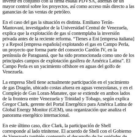
invertir en conjunto con la firma estatal PDVSA, además de un
mayor control sobre los proyectos, así como acceso más directo a las
ganancias de las ventas de petróleo.
En el caso del gas la situación es distinta. Emiliano Terán-
Mantovani, investigador de la Universidad Central de Venezuela,
explica que la explotación de gas sí contemplaba la inversión
privada antes de la reciente reforma. “Tienes a Eni [empresa italiana]
y a Repsol [empresa española] explotando el gas en Campo Perla,
un proyecto que forma parte del consorcio Cardón IV, en la
península de Paraguaná, que ha sido promocionada como uno de los
principales campos de explotación gasífera de América Latina”. El
Campo Perla es un yacimiento offshore en aguas del golfo de
Venezuela.
La empresa Shell tiene actualmente participación en el yacimiento
de gas Dragón, ubicado costas afuera en aguas venezolanas, y en el
Complejo de Gas Loran-Manatee, que se extiende en ambos lados
de la frontera entre Venezuela y Trinidad y Tobago, según explica
Gregor Clark, gerente del Portal Energético para América Latina de
Global Energy Monitor (GEM), una organización que analiza el
panorama energético internacional.
En este último caso, dice Clark, la participación de Shell
corresponde al lado trinitense. El acuerdo de Shell con el Gobierno
de Venezuela también contempla el desarrollo de las unidades de