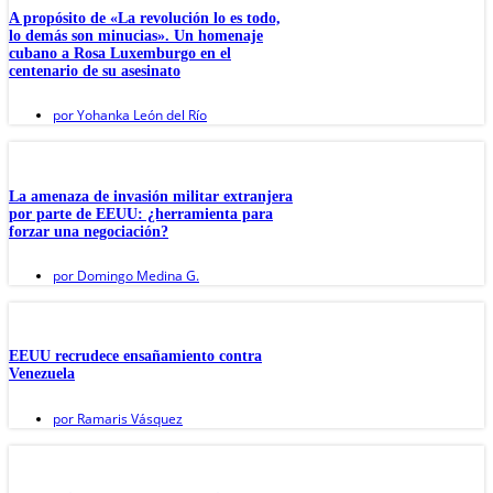
A propósito de «La revolución lo es todo,
lo demás son minucias». Un homenaje
cubano a Rosa Luxemburgo en el
centenario de su asesinato
por
Yohanka León del Río
La amenaza de invasión militar extranjera
por parte de EEUU: ¿herramienta para
forzar una negociación?
por
Domingo Medina G.
EEUU recrudece ensañamiento contra
Venezuela
por
Ramaris Vásquez