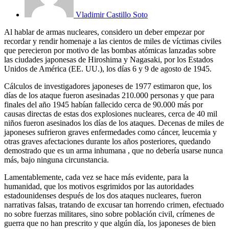
Vladimir Castillo Soto
Al hablar de armas nucleares, considero un deber empezar por
recordar y rendir homenaje a las cientos de miles de víctimas civiles
que perecieron por motivo de las bombas atómicas lanzadas sobre
las ciudades japonesas de Hiroshima y Nagasaki, por los Estados
Unidos de América (EE. UU.), los días 6 y 9 de agosto de 1945.
Cálculos de investigadores japoneses de 1977 estimaron que, los
días de los ataque fueron asesinadas 210.000 personas y que para
finales del año 1945 habían fallecido cerca de 90.000 más por
causas directas de estas dos explosiones nucleares, cerca de 40 mil
niños fueron asesinados los días de los ataques. Decenas de miles de
japoneses sufrieron graves enfermedades como cáncer, leucemia y
otras graves afectaciones durante los años posteriores, quedando
demostrado que es un arma inhumana , que no debería usarse nunca
más, bajo ninguna circunstancia.
Lamentablemente, cada vez se hace más evidente, para la
humanidad, que los motivos esgrimidos por las autoridades
estadounidenses después de los dos ataques nucleares, fueron
narrativas falsas, tratando de excusar tan horrendo crimen, efectuado
no sobre fuerzas militares, sino sobre población civil, crímenes de
guerra que no han prescrito y que algún día, los japoneses de bien