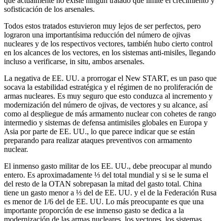
que actualmente no existe ningún tratado que limite el crecimiento y
sofisticación de los arsenales.
Todos estos tratados estuvieron muy lejos de ser perfectos, pero
lograron una importantísima reducción del número de ojivas
nucleares y de los respectivos vectores, también hubo cierto control
en los alcances de los vectores, en los sistemas anti-misiles, llegando
incluso a verificarse, in situ, ambos arsenales.
La negativa de EE. UU. a prorrogar el New START, es un paso que
socava la estabilidad estratégica y el régimen de no proliferación de
armas nucleares. Es muy seguro que esto conduzca al incremento y
modernización del número de ojivas, de vectores y su alcance, así
como al despliegue de más armamento nuclear con cohetes de rango
intermedio y sistemas de defensa antimisiles globales en Europa y
Asia por parte de EE. UU., lo que parece indicar que se están
preparando para realizar ataques preventivos con armamento
nuclear.
El inmenso gasto militar de los EE. UU., debe preocupar al mundo
entero. Es aproximadamente ⅓ del total mundial y si se le suma el
del resto de la OTAN sobrepasan la mitad del gasto total. China
tiene un gasto menor a ⅓ del de EE. UU. y el de la Federación Rusa
es menor de 1/6 del de EE. UU. Lo más preocupante es que una
importante proporción de ese inmenso gasto se dedica a la
modernización de las armas nucleares, los vectores, los sistemas