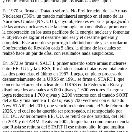
y con muchísima más potencia que los usados sobre Japón.
En 1970 se firma el Tratado sobre la No Proliferación de las Armas
Nucleares (TNP), un tratado multilateral surgido en el seno de las
Naciones Unidas (NN. UU.), cuyo objetivo es evitar la propagación
de las armas nucleares y de la tecnología armamentística, promover
la cooperación en los usos pacíficos de la energía nuclear y fomentar
el objetivo de lograr el desarme nuclear y el desarme general y
completo. Este acuerdo se prorrogó indefinidamente y se acordaron
Conferencias de Revisión cada 5 años, la última de las cuales se
realizó hace un par de días, con resultados nada auspiciosos.
En 1972 se firma el SALT I, primer acuerdo sobre armas nucleares
entre EE. UU. y la URSS, firmándose cuatro tratados en total entre
las dos potencias, el último en 1987. Luego, en pleno proceso de
desmantelamiento de la URSS en 1991, se firma el START I, que
concentra el arsenal nuclear de la URSS en la Federación Rusa y
disminuye los arsenales a 6.000 ojivas y 1.600 vectores. Luego se
logra reducirse a 1.700 ojivas y 2.200 vectores con el tratado SORT
del 2002 y finalmente a 1.550 ojivas y 700 vectores con el tratado
New START del 2010, que venció recientemente, el 5 de febrero de
2026, y el cual no ha querido ser prorrogado, ni renegociado por
EE. UU. Anteriormente EE. UU. se retiró de dos tratados, del INF
en 2019 y del ABM Treaty en 2002, lo que trajo como consecuencia
que Rusia se retirara del START II ese mismo año, lo que implica