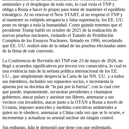
antimisiles y el despliegue de todo esto, lo cual viola el TNP y
obliga a Rusia a hacer lo propio para tratar de mantener el equilibrio
estratégico. Al no renovar el New START, al no respetar el TNP y
al mantener su estúpida arrogancia y falsa supremacía, los EE. UU.
pone en riesgo a toda la humanidad. Como guinda tenemos que el
presidente Trump habló en octubre de 2025 de la realización de
nuevas pruebas nucleares, violando el Tratado de Prohibición
Completa de los Ensayos Nucleares, firmado en 1996, recordando
que EE. UU. realizó más de la mitad de las pruebas efectuadas antes
de la firma de este convenio.
La Conferencia de Revisión del TNP este 23 de mayo de 2026, no
llegó a acuerdos significativos por tercera vez consecutiva, lo cual es
una evidencia más de la nefasta política internacional de los EE.
UU., que simplemente desprecia la Carta de las NN. UU. y a todos
sus miembros, incluidos sus supuestos socios, e incrementa la
apuesta por su doctrina de “la paz por la fuerza”, con la cual cree
que puede, impunemente, secuestrar presidentes y chantajear
gobiernos, atacar países y asesinar sus líderes, amenazar a sus
vecinos con invadirlos, atacar junto a la OTAN a Rusia a través de
Ucrania, imponer aranceles y medidas coercitivas unilaterales a
quien no le obedece, amenazar a China cada vez que se le ocurre, e
incrementar y actualizar su arsenal nuclear sin ningún control.
Sin embargo, Irán le demostró que tiene con que enfrentarlo,