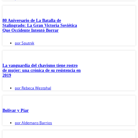
80 Aniversario de La Batalla de
Stalingrado: La Gran Victoria Soviética
Que Occidente Intentó Borrar
por
Sputnik
La vanguardia del chavismo tiene rostro
de mujer: una crónica de su resistencia en
2019
por
Rebeca Westphal
Bolívar y Piar
por
Aldemaro Barrios