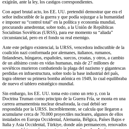
exigirán, ante la ley, los castigos correspondientes.
Con aquel brutal acto, los EE. UU. pretendió demostrar que era el
señor indiscutible de la guerra y que podía sojuzgar a la humanidad
e imponer su “control total” en la política y economía mundial,
procurando amedrentar, sobre todo, a la Unión de Repúblicas
Socialistas Soviéticas (URSS), para ese momento su “aliada”
circunstancial, pero en el fondo su real enemigo.
Ante este peligro existencial, la URSS, vencedora indiscutible de la
coalición nazi conformada por alemanes, italianos, rumanos,
finlandeses, húngaros, españoles, suecos, croatas, y otros, a cambio
de un altísimo costo en vidas humanas, más de 27 millones de
soviéticos murieron combatiendo la plaga del nazismo y gigantescas
perdidas en infraestructura, sobre todo la base industrial del país,
logra obtener su primera bomba atómica en 1949, lo cual equilibraba
de nuevo el tablero estratégico mundial.
Sin embargo, los EE. UU. toma esto como un reto y, con la
Doctrina Truman como principio de la Guerra Fría, se monta en una
carrera armamentista nuclear desaforada, la cual debió ser
respondida por la URSS. Increíblemente, se calcula que llegaron a
acumularse cerca de 70.000 proyectiles nucleares, algunos de ellos
instalados en Europa Occidental, Alemania, Bélgica, Países Bajos e
Italia y Asia Occidental, Türkiye, donde aún permanecen, renovados