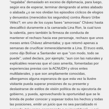
“regalaba” demasiado en exceso de diplomacia, para luego,
según era de esperar, terminar denigrando al antes alabado
o alabada ¿o se nos olvidan los episodios cíclicos de elogios
y denuestos (merecidos los segundos) contra Álvaro Uribe
Vélez?; en uno de los cuyas fases “amorosas” Chávez hasta
descalificó duramente a la camarada Lina Ron, la cual tuvo
la valentía, pero también la firmeza de conducta de
mantener el rechazo hacia ese personaje, rechazo que unos
meses antes Chávez alimentaba; y que retomó apenas a
semanas de crucificar inmerecidamente a Lina. El truco está,
como dijo Bolívar a Santander en que “con modo, todo se
puede”; usted declara, por ejemplo; “aun con las naturales y
explicables reservas que el caso amerita, fomentadas por
experiencias previas con la ACNUDH y otros entes
multilaterales, y que son ampliamente conocidas,
albergamos alguna esperanza de que esta vez la ilustre
visitante pueda superar presiones de su presente y
deslastrarse de estilos de visión política de su ejecutoria de
gobierno, y pueda, aprovechando la oportunidad que se le
brinda de poder conocer y sopesar todos los hechos y todas
las posiciones, emitir un juicio que no sea parcializado ni