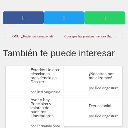
ONU: ¿Poder supranacional?
Consigne las pruebas, señora Bachelet
También te puede interesar
Estados Unidos:
elecciones
¡Nosotras nos
presidenciales.
movilizamos!
Dossier
por
Red Angostura
por
Red Angostura
Ayer y hoy.
Principios y
Des-colonial
valores de
nuestros
Libertadores
por
Red Angostura
por
Fernando Soto