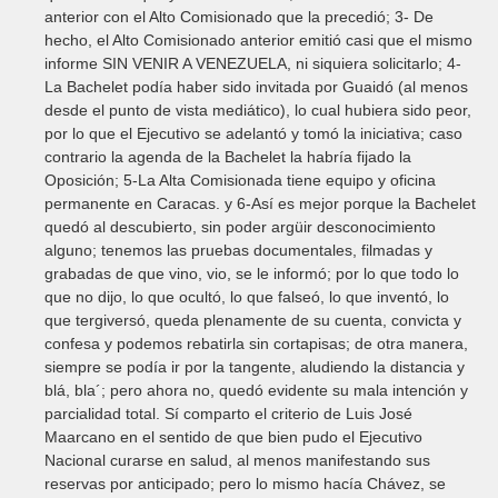
anterior con el Alto Comisionado que la precedió; 3- De
hecho, el Alto Comisionado anterior emitió casi que el mismo
informe SIN VENIR A VENEZUELA, ni siquiera solicitarlo; 4-
La Bachelet podía haber sido invitada por Guaidó (al menos
desde el punto de vista mediático), lo cual hubiera sido peor,
por lo que el Ejecutivo se adelantó y tomó la iniciativa; caso
contrario la agenda de la Bachelet la habría fijado la
Oposición; 5-La Alta Comisionada tiene equipo y oficina
permanente en Caracas. y 6-Así es mejor porque la Bachelet
quedó al descubierto, sin poder argüir desconocimiento
alguno; tenemos las pruebas documentales, filmadas y
grabadas de que vino, vio, se le informó; por lo que todo lo
que no dijo, lo que ocultó, lo que falseó, lo que inventó, lo
que tergiversó, queda plenamente de su cuenta, convicta y
confesa y podemos rebatirla sin cortapisas; de otra manera,
siempre se podía ir por la tangente, aludiendo la distancia y
blá, bla´; pero ahora no, quedó evidente su mala intención y
parcialidad total. Sí comparto el criterio de Luis José
Maarcano en el sentido de que bien pudo el Ejecutivo
Nacional curarse en salud, al menos manifestando sus
reservas por anticipado; pero lo mismo hacía Chávez, se