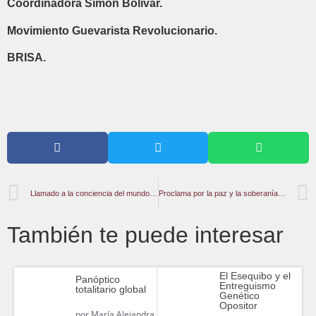
Coordinadora Simón Bolívar.
Movimiento Guevarista Revolucionario.
BRISA.
Llamado a la conciencia del mundo por Venezuela
Proclama por la paz y la soberanía de los pueblos. XXV Foro de Sao Paulo
También te puede interesar
El Esequibo y el
Panóptico
Entreguismo
totalitario global
Genético
Opositor
por
María Alejandra