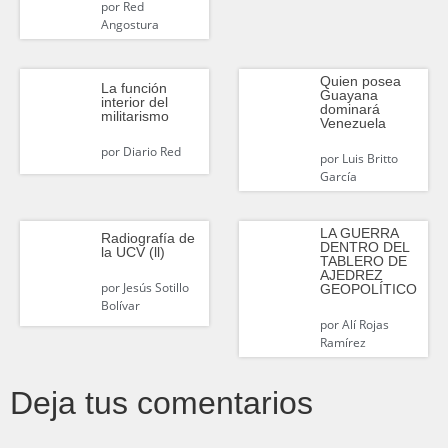
por
Red
Angostura
Quien posea
La función
Guayana
interior del
dominará
militarismo
Venezuela
por
Diario Red
por
Luis Britto
García
LA GUERRA
Radiografía de
DENTRO DEL
la UCV (ll)
TABLERO DE
AJEDREZ
por
Jesús Sotillo
GEOPOLÍTICO
Bolívar
por
Alí Rojas
Ramírez
Deja tus comentarios