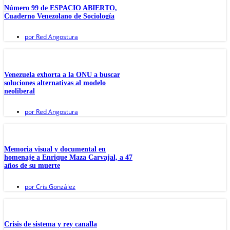
Número 99 de ESPACIO ABIERTO,
Cuaderno Venezolano de Sociología
por
Red Angostura
Venezuela exhorta a la ONU a buscar
soluciones alternativas al modelo
neoliberal
por
Red Angostura
Memoria visual y documental en
homenaje a Enrique Maza Carvajal, a 47
años de su muerte
por
Cris González
Crisis de sistema y rey canalla