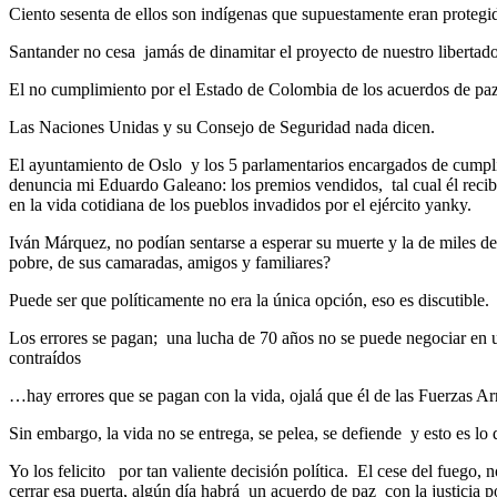
Ciento sesenta de ellos son indígenas que supuestamente eran proteg
Santander no cesa jamás de dinamitar el proyecto de nuestro libertador
El no cumplimiento por el Estado de Colombia de los acuerdos de paz
Las Naciones Unidas y su Consejo de Seguridad nada dicen.
El ayuntamiento de Oslo y los 5 parlamentarios encargados de cumpl
denuncia mi Eduardo Galeano: los premios vendidos, tal cual él reci
en la vida cotidiana de los pueblos invadidos por el ejército yanky.
Iván Márquez, no podían sentarse a esperar su muerte y la de miles d
pobre, de sus camaradas, amigos y familiares?
Puede ser que políticamente no era la única opción, eso es discutible
Los errores se pagan; una lucha de 70 años no se puede negociar en 
contraídos
…hay errores que se pagan con la vida, ojalá que él de las Fuerzas 
Sin embargo, la vida no se entrega, se pelea, se defiende y esto es l
Yo los felicito por tan valiente decisión política. El cese del fuego
cerrar esa puerta, algún día habrá un acuerdo de paz con la justicia p