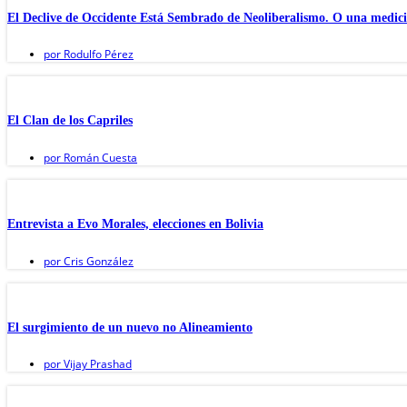
El Declive de Occidente Está Sembrado de Neoliberalismo. O una medici
por
Rodulfo Pérez
El Clan de los Capriles
por
Román Cuesta
Entrevista a Evo Morales, elecciones en Bolivia
por
Cris González
El surgimiento de un nuevo no Alineamiento
por
Vijay Prashad