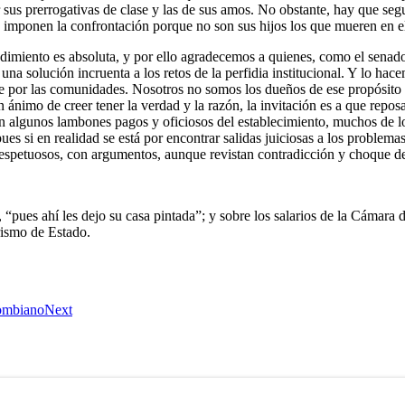
us prerrogativas de clase y las de sus amos. No obstante, hay que segui
s imponen la confrontación porque no son sus hijos los que mueren en el
tendimiento es absoluta, y por ello agradecemos a quienes, como el sen
una solución incruenta a los retos de la perfidia institucional. Y lo ha
te por las comunidades. Nosotros no somos los dueños de ese propósito m
ánimo de creer tener la verdad y la razón, la invitación es a que repos
 hacen algunos lambones pagos y oficiosos del establecimiento, muchos d
pues si en realidad se está por encontrar salidas juiciosas a los problem
espetuosos, con argumentos, aunque revistan contradicción y choque de
 “pues ahí les dejo su casa pintada”; y sobre los salarios de la Cámara d
rismo de Estado.
lombiano
Next