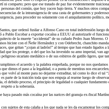
rtí ni comparto; pero que ese tratado de paz fue evidentemente traicio
 y personas del común, que hoy yacen bajo tierra. Y muchos otros comp
onsecuencias de la intransigencia de una casta de gobernantes y poderoso
urgencia, para proceder no solamente con el aniquilamiento político, mor
Santos, que ordenó fusilar a Alfonso Cano en total indefensión luego 
ó a Pablo Escobar a exportar cocaína a EEUU al autorizarle el funcionam
 arquitecto de la muerte “accidental” de su cuñado Pedro Juan Moreno. O
isos hiciste con el Ñeñe Hernández y con Odebrecht, chanchito mandar
aces, que gritan “¡cojan al ladrón!” al tiempo que han estado ligados a 
lidad que los protege, o del que los ha investido su amo imperial, van 
peligroso sicariato mediático o de sus esbirros de gatillo ligero, que t
 incumplimos el acuerdo y la palabra empeñada, porque no nos quedamo
 que dimos el paso a la legalidad, o a punta de mentiras nos encarcelen
es que volví al monte para no dejarme extraditar, tal como lo dice el tal
 es parte de la traición toda que nos empuja al rearme luego de observ
a, el debido proceso, el principio de legalidad o cualquier fundament
respeto a la soberanía.
ue haya pasado más cocaína por las narices del granuja ex-fiscal Martí
al, con sujetos de esta calaña a los que nada se les da escamotear los c