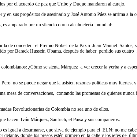
idos por el acuerdo de paz que Uribe y Duque mandaron al carajo.
 y en sus propósitos de asesinarlo y José Antonio Páez se arrima a la ol
, es amparado por un silencio o una alcahuetería mundial:
ir la de conceder el Premio Nobel de la Paz a Juan Manuel Santos, se
bido por Barack Hussein Obama, después de haber perdido sus cuatro g
e colombianos: ¿Cómo se sienta Márquez a ver crecer la yerba y a esper
. Pero no se puede negar que la asisten razones políticas muy fuertes, 
una mesa de conversaciones, contando las promesas de quienes nunca ha
Armadas Revolucionarias de Colombia no sea uno de ellos.
o que hacen Iván Márquez, Santrich, el Paisa y sus compañeros:
, no es igual a desarmarse, que sirva de ejemplo para el ELN; no me ca
or delante, donde los presos estén primero en la calle y los jefes de últ