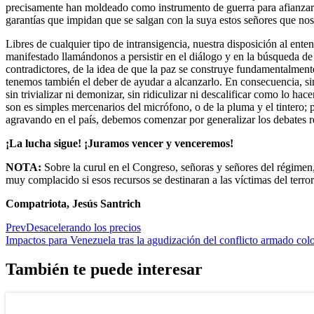
precisamente han moldeado como instrumento de guerra para afianzar s
garantías que impidan que se salgan con la suya estos señores que no
Libres de cualquier tipo de intransigencia, nuestra disposición al en
manifestado llamándonos a persistir en el diálogo y en la búsqueda de 
contradictores, de la idea de que la paz se construye fundamentalmen
tenemos también el deber de ayudar a alcanzarlo. En consecuencia, sin 
sin trivializar ni demonizar, sin ridiculizar ni descalificar como lo
son es simples mercenarios del micrófono, o de la pluma y el tintero; 
agravando en el país, debemos comenzar por generalizar los debates r
¡La lucha sigue! ¡Juramos vencer y venceremos!
NOTA:
Sobre la curul en el Congreso, señoras y señores del régimen,
muy complacido si esos recursos se destinaran a las víctimas del terro
Compatriota, Jesús Santrich
Prev
Desacelerando los precios
Impactos para Venezuela tras la agudización del conflicto armado co
También te puede interesar