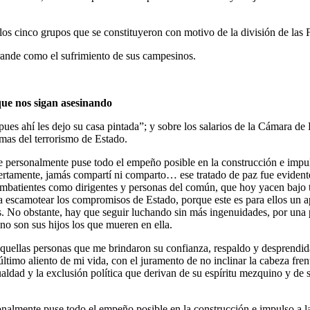
los cinco grupos que se constituyeron con motivo de la división de las 
rande como el sufrimiento de sus campesinos.
ue nos sigan asesinando
ues ahí les dejo su casa pintada”; y sobre los salarios de la Cámara de
imas del terrorismo de Estado.
e personalmente puse todo el empeño posible en la construcción e imp
iertamente, jamás compartí ni comparto… ese tratado de paz fue eviden
ombatientes como dirigentes y personas del común, que hoy yacen bajo t
les da escamotear los compromisos de Estado, porque este es para ellos 
os. No obstante, hay que seguir luchando sin más ingenuidades, por una p
no son sus hijos los que mueren en ella.
uellas personas que me brindaron su confianza, respaldo y desprendida s
ltimo aliento de mi vida, con el juramento de no inclinar la cabeza frent
aldad y la exclusión política que derivan de su espíritu mezquino y de 
onalmente puse todo el empeño posible en la construcción e impulso a