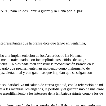
FARC, para unidos librar la guerra y la lucha por la paz:
 Representantes que la prensa dice que tengo en ventanilla,
ulso a la implementación de los Acuerdos de La Habana –
temente traicionado, con incumplimientos teñidos de sangre
ierra… No es nada fácil construir la reconciliación basada en la
un aparato que precisamente han moldeado como instrumento de
az cierta, total y con garantías que impidan que se salgan con
olidaridad, va mi saludo de eterna gratitud, con la reiteración de mi
e a las mentiras, los engaños, la perfidia y el guerrerismo de una clase
su arrodillamiento a los intereses de la Embajada gringa como a los de
 la implementación de los Acuerdos de La Habana – exceptuando ese