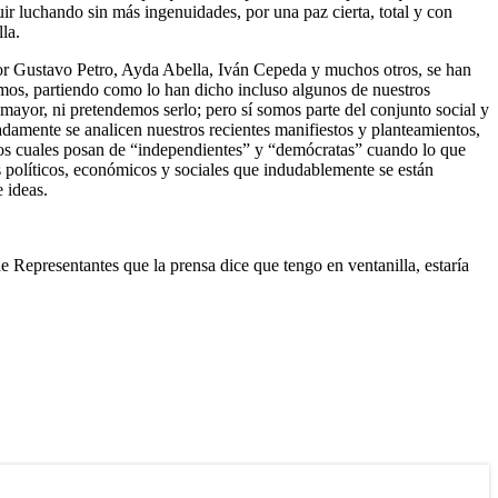
r luchando sin más ingenuidades, por una paz cierta, total y con
la.
ador Gustavo Petro, Ayda Abella, Iván Cepeda y muchos otros, se han
cemos, partiendo como lo han dicho incluso algunos de nuestros
ayor, ni pretendemos serlo; pero sí somos parte del conjunto social y
adamente se analicen nuestros recientes manifiestos y planteamientos,
e los cuales posan de “independientes” y “demócratas” cuando lo que
as políticos, económicos y sociales que indudablemente se están
 ideas.
e Representantes que la prensa dice que tengo en ventanilla, estaría