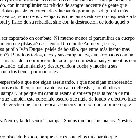
nado, con incumplimientos teñidos de sangre inocente de gente que
atriotas que siguen creyendo y luchando por un país digno sin más
s avaros, rencorosos y vengativos que jamás estuvieron dispuestos a la
al y físico de su rebeldía, sino con la destrucción de todo aquel o
de ser capturado en combate. Ni mucho menos el paramilitar en cuerpo
iento de pistas aéreas siendo Director de Aerocivil; ese sí,
 su pupilo Iván Duque, pelele de bolsillo, que entre más inepto más
ín?). Bandidos todos, ellos y sus compinches, que arropados con un
las mafias de la corrupción de todo tipo en nuestro país, y mientras con
agraviando, calumniando y destruyendo a trocha y mocha a sus
ambién los tienen por montones.
s esperando a que nos sigan asesinando, a que nos sigan manoseando
, nos extraditen, o nos mantengan a la defensiva, humillados y
 “Juampa”. Supe que mi captura estaba dispuesta para la fecha de mi
ar que también este personaje oscuro que nada de fondo y efectivo hizo
o del derecho que tanto invocan, comenzando por que lo primero que
nez Neira y la del señor “Juampa” Santos que por mis manos. Y estos
ompromisos de Estado, porque este es para ellos un aparato que