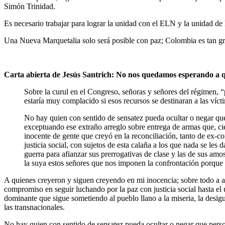
Simón Trinidad.
Es necesario trabajar para lograr la unidad con el ELN y la unidad de 
Una Nueva Marquetalia solo será posible con paz; Colombia es tan g
Carta abierta de Jesús Santrich: No nos quedamos esperando a q
Sobre la curul en el Congreso, señoras y señores del régimen, “p
estaría muy complacido si esos recursos se destinaran a las víct
No hay quien con sentido de sensatez pueda ocultar o negar qu
exceptuando ese extraño arreglo sobre entrega de armas que, c
inocente de gente que creyó en la reconciliación, tanto de ex-c
justicia social, con sujetos de esta calaña a los que nada se 
guerra para afianzar sus prerrogativas de clase y las de sus am
la suya estos señores que nos imponen la confrontación porque 
A quienes creyeron y siguen creyendo en mi inocencia; sobre todo a aq
compromiso en seguir luchando por la paz con justicia social hasta el ú
dominante que sigue sometiendo al pueblo llano a la miseria, la desigu
las transnacionales.
No hay quien con sentido de sensatez pueda ocultar o negar que pers