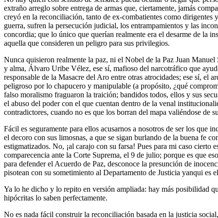
extraño arreglo sobre entrega de armas que, ciertamente, jamás compa
creyó en la reconciliación, tanto de ex-combatientes como dirigentes
guerra, sufren la persecución judicial, los entrampamientos y las inc
concordia; que lo único que querían realmente era el desarme de la ins
aquella que consideren un peligro para sus privilegios.
Nunca quisieron realmente la paz, ni el Nobel de la Paz Juan Manuel 
y alma, Álvaro Uribe Vélez, ese sí, mafioso del narcotráfico que ayud
responsable de la Masacre del Aro entre otras atrocidades; ese sí, el
peligroso por lo chapucero y manipulable (a propósito, ¿qué comprom
falso moralismo fraguaron la traición; bandidos todos, ellos y sus secu
el abuso del poder con el que cuentan dentro de la venal instituciona
contradictores, cuando no es que los borran del mapa valiéndose de su 
Fácil es seguramente para ellos acusarnos a nosotros de ser los que
el decoro con sus limosnas, a que se sigan burlando de la buena fe con
estigmatizados. No, ¡al carajo con su farsa! Pues para mi caso cierto 
comparecencia ante la Corte Suprema, el 9 de julio; porque es que eso
para defender el Acuerdo de Paz, desconoce la presunción de inocenci
pisotean con su sometimiento al Departamento de Justicia yanqui es el 
Ya lo he dicho y lo repito en versión ampliada: hay más posibilidad q
hipócritas lo saben perfectamente.
No es nada fácil construir la reconciliación basada en la justicia soci