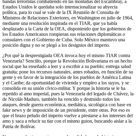
bandas terroristas combatiendo en las montañas del Escambray, a
Estados Unidos le quedaba solo internacionalizar su abyecta
política, para lo cual se vale de la IX Reunión de Consulta de
Ministros de Relaciones Exteriores, en Washington en julio de 1964,
mediante una resolución inspirada en el TIAR, que ya había
desplazado a la Carta de la OEA, disponiendo que los gobiernos de
los Estados Americanos rompieran sus relaciones diplomáticas o
consulares con el Gobierno de Cuba. Solo México mantuvo una
posición digna y no se plegó a los designios del imperio.
¿Por qué la desprestigiada OEA invoca hoy el mismo TIAR contra
Venezuela? Sencillo, porque la Revolución Bolivariana es un hecho
social que ha enseñado a leer y a escribir a su pueblo; entrega salud
gratuita; pone los recursos naturales, antes robados, en función de su
gente y en favor de la integración de los pueblos de América Latina
y el Caribe; da oportunidad de vivienda y empleo a los suyos, y se
consolida en su unión cívico-militar. Y porque la historia se le ha
repetido al amo imperial, pues la Venezuela del legado de Chávez, la
de Nicolás Maduro, también ha vencido y destruido todos los
ataques, desde guerra económica, mediática, sicológica con base en
fake news y de imposición de un presidente, entre otras. Por eso es
que el brazo peludo del imperio vuelve a prestarse a los intereses del
amo y saca a relucir su tiar con el mismo guion, buscando aislar a la
Patria de Bolívar.