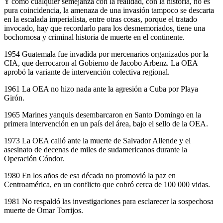
Y como cualquier semejanza con la realidad, con la historia, no es
pura coincidencia, la amenaza de una invasión tampoco se descarta
en la escalada imperialista, entre otras cosas, porque el tratado
invocado, hay que recordarlo para los desmemoriados, tiene una
bochornosa y criminal historia de muerte en el continente.
1954 Guatemala fue invadida por mercenarios organizados por la
CIA, que derrocaron al Gobierno de Jacobo Arbenz. La OEA
aprobó la variante de intervención colectiva regional.
1961 La OEA no hizo nada ante la agresión a Cuba por Playa
Girón.
1965 Marines yanquis desembarcaron en Santo Domingo en la
primera intervención en un país del área, bajo el sello de la OEA.
1973 La OEA calló ante la muerte de Salvador Allende y el
asesinato de decenas de miles de sudamericanos durante la
Operación Cóndor.
1980 En los años de esa década no promovió la paz en
Centroamérica, en un conflicto que cobró cerca de 100 000 vidas.
1981 No respaldó las investigaciones para esclarecer la sospechosa
muerte de Omar Torrijos.