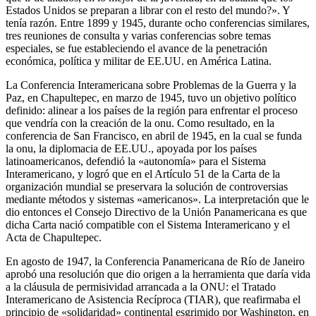
Estados Unidos se preparan a librar con el resto del mundo?». Y
tenía razón. Entre 1899 y 1945, durante ocho conferencias similares,
tres reuniones de consulta y varias conferencias sobre temas
especiales, se fue estableciendo el avance de la penetración
económica, política y militar de EE.UU. en América Latina.
La Conferencia Interamericana sobre Problemas de la Guerra y la
Paz, en Chapultepec, en marzo de 1945, tuvo un objetivo político
definido: alinear a los países de la región para enfrentar el proceso
que vendría con la creación de la onu. Como resultado, en la
conferencia de San Francisco, en abril de 1945, en la cual se funda
la onu, la diplomacia de EE.UU., apoyada por los países
latinoamericanos, defendió la «autonomía» para el Sistema
Interamericano, y logró que en el Artículo 51 de la Carta de la
organización mundial se preservara la solución de controversias
mediante métodos y sistemas «americanos». La interpretación que le
dio entonces el Consejo Directivo de la Unión Panamericana es que
dicha Carta nació compatible con el Sistema Interamericano y el
Acta de Chapultepec.
En agosto de 1947, la Conferencia Panamericana de Río de Janeiro
aprobó una resolución que dio origen a la herramienta que daría vida
a la cláusula de permisividad arrancada a la ONU: el Tratado
Interamericano de Asistencia Recíproca (TIAR), que reafirmaba el
principio de «solidaridad» continental esgrimido por Washington, en