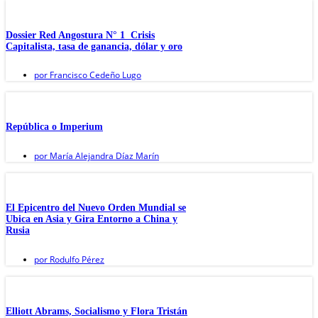
Dossier Red Angostura N° 1 Crisis
Capitalista, tasa de ganancia, dólar y oro
por
Francisco Cedeño Lugo
República o Imperium
por
María Alejandra Díaz Marín
El Epicentro del Nuevo Orden Mundial se
Ubica en Asia y Gira Entorno a China y
Rusia
por
Rodulfo Pérez
Elliott Abrams, Socialismo y Flora Tristán