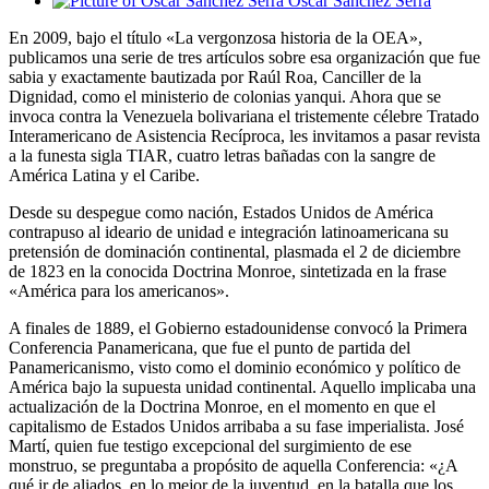
Oscar Sánchez Serra
En 2009, bajo el título «La vergonzosa historia de la OEA»,
publicamos una serie de tres artículos sobre esa organización que fue
sabia y exactamente bautizada por Raúl Roa, Canciller de la
Dignidad, como el ministerio de colonias yanqui. Ahora que se
invoca contra la Venezuela bolivariana el tristemente célebre Tratado
Interamericano de Asistencia Recíproca, les invitamos a pasar revista
a la funesta sigla TIAR, cuatro letras bañadas con la sangre de
América Latina y el Caribe.
Desde su despegue como nación, Estados Unidos de América
contrapuso al ideario de unidad e integración latinoamericana su
pretensión de dominación continental, plasmada el 2 de diciembre
de 1823 en la conocida Doctrina Monroe, sintetizada en la frase
«América para los americanos».
A finales de 1889, el Gobierno estadounidense convocó la Primera
Conferencia Panamericana, que fue el punto de partida del
Panamericanismo, visto como el dominio económico y político de
América bajo la supuesta unidad continental. Aquello implicaba una
actualización de la Doctrina Monroe, en el momento en que el
capitalismo de Estados Unidos arribaba a su fase imperialista. José
Martí, quien fue testigo excepcional del surgimiento de ese
monstruo, se preguntaba a propósito de aquella Conferencia: «¿A
qué ir de aliados, en lo mejor de la juventud, en la batalla que los