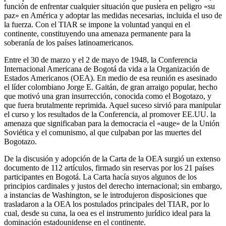
función de enfrentar cualquier situación que pusiera en peligro «su
paz» en América y adoptar las medidas necesarias, incluida el uso de
la fuerza. Con el TIAR se impone la voluntad yanqui en el
continente, constituyendo una amenaza permanente para la
soberanía de los países latinoamericanos.
Entre el 30 de marzo y el 2 de mayo de 1948, la Conferencia
Internacional Americana de Bogotá da vida a la Organización de
Estados Americanos (OEA). En medio de esa reunión es asesinado
el líder colombiano Jorge E. Gaitán, de gran arraigo popular, hecho
que motivó una gran insurrección, conocida como el Bogotazo, y
que fuera brutalmente reprimida. Aquel suceso sirvió para manipular
el curso y los resultados de la Conferencia, al promover EE.UU. la
amenaza que significaban para la democracia el «auge» de la Unión
Soviética y el comunismo, al que culpaban por las muertes del
Bogotazo.
De la discusión y adopción de la Carta de la OEA surgió un extenso
documento de 112 artículos, firmado sin reservas por los 21 países
participantes en Bogotá. La Carta hacía suyos algunos de los
principios cardinales y justos del derecho internacional; sin embargo,
a instancias de Washington, se le introdujeron disposiciones que
trasladaron a la OEA los postulados principales del TIAR, por lo
cual, desde su cuna, la oea es el instrumento jurídico ideal para la
dominación estadounidense en el continente.